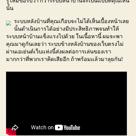
รู้ไหมขอรับว่า กว่าระบบหน้าบ้านจะเป็นแบบที่คุณเห็น
นั้น
ระบบหลังบ้านที่คุณเกือบจะไม่ได้เห็นเบื้องหน้าเลย
นั้นดำเนินการได้อย่างมีประสิทธิภาพจนทำให้
ระบบหน้าบ้านแข็งแรงไปด้วย ในเนื้อหานี้ ผมจะพา
คุณมาดูกันเลยว่า ระบบข้างหลังบ้านของเว็บตรงไม่
ผ่านเอเย่นต์เว็บแห่งนี้ส่งผลต่อการเล่นของเรา
มากกว่าที่พวกเราคิดเสียอีก ถ้าพร้อมแล้วมาลุยกัน!