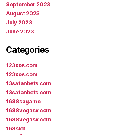
September 2023
August 2023
July 2023
June 2023
Categories
123xos.com
123xos.com
13satanbets.com
13satanbets.com
1688sagame
1688vegasx.com
1688vegasx.com
168slot