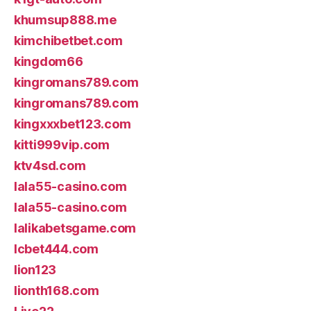
khumsup888.me
kimchibetbet.com
kingdom66
kingromans789.com
kingromans789.com
kingxxxbet123.com
kitti999vip.com
ktv4sd.com
lala55-casino.com
lala55-casino.com
lalikabetsgame.com
lcbet444.com
lion123
lionth168.com