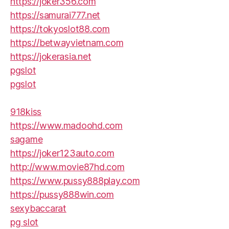
https://joker356.com
https://samurai777.net
https://tokyoslot88.com
https://betwayvietnam.com
https://jokerasia.net
pgslot
pgslot
918kiss
https://www.madoohd.com
sagame
https://joker123auto.com
http://www.movie87hd.com
https://www.pussy888play.com
https://pussy888win.com
sexybaccarat
pg slot