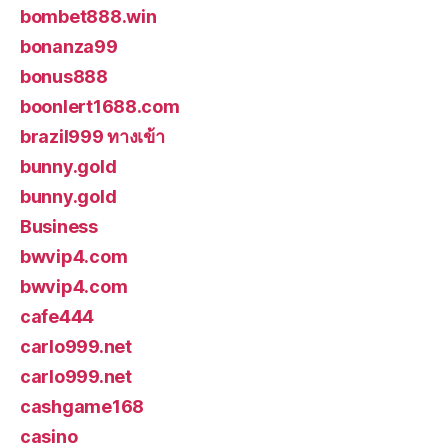
bombet888.win
bonanza99
bonus888
boonlert1688.com
brazil999 ทางเข้า
bunny.gold
bunny.gold
Business
bwvip4.com
bwvip4.com
cafe444
carlo999.net
carlo999.net
cashgame168
casino