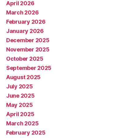
April 2026
March 2026
February 2026
January 2026
December 2025
November 2025
October 2025
September 2025
August 2025
July 2025
June 2025
May 2025
April 2025
March 2025
February 2025