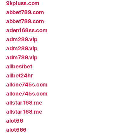
9kpluss.com
abbet789.com
abbet789.com
aden168ss.com
adm289.vip
adm289.vip
adm789.vip
allbestbet
allbet24hr
allone745s.com
allone745s.com
allstar168.me
allstar168.me
alot66
alot666