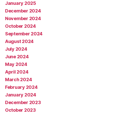
January 2025
December 2024
November 2024
October 2024
September 2024
August 2024
July 2024
June 2024
May 2024
April 2024
March 2024
February 2024
January 2024
December 2023
October 2023