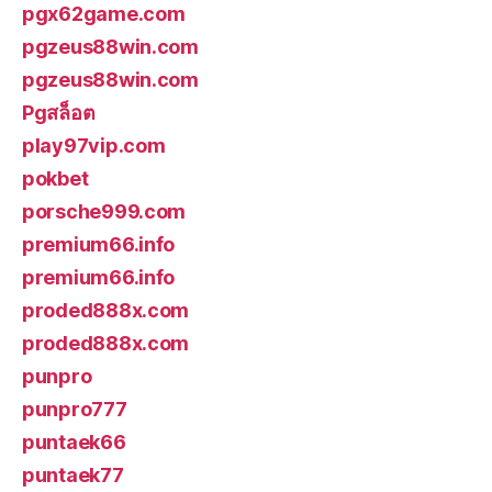
pgx62game.com
pgzeus88win.com
pgzeus88win.com
Pgสล็อต
play97vip.com
pokbet
porsche999.com
premium66.info
premium66.info
proded888x.com
proded888x.com
punpro
punpro777
puntaek66
puntaek77