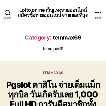
Lotto online เว็บแทงหวยออนไลน์
สมัครซื้อหวยออนไลน์ จ่ายเยอะที่สุด
Search
Menu
Category:
temmax69
temmax69
Categories
TEMMAX69
Pgslot คาสิโน จ่ายเต็มแม็ก
ทุกบิล วันเกิดรับเลย 1,000
Full HD การันตีสมาชิกทั้ง