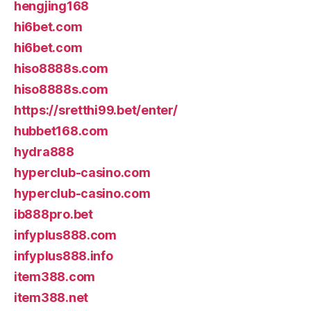
hengjing168
hi6bet.com
hi6bet.com
hiso8888s.com
hiso8888s.com
https://sretthi99.bet/enter/
hubbet168.com
hydra888
hyperclub-casino.com
hyperclub-casino.com
ib888pro.bet
infyplus888.com
infyplus888.info
item388.com
item388.net