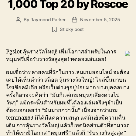
1,000 Top 20 by Roscoe
By
Raymond Parker
November 5, 2025
Post
Post
author
date
Sticky post
Pgslot ลุ้นรางวัลใหญ่! เพิ่มโอกาสสำหรับในการ
หมุนฟรีเพื่อรับรางวัลสูงสุด! ทดลองเล่นเลย!
ผมเชื่อว่าหลายคนที่รักในการเล่นเกมออนไลน์ จะต้อง
เคยได้เห็นคำว่า สล็อต ลุ้นรางวัลใหญ่! โผล่ขึ้นมาบน
โซเชียลมีเดีย หรือเว็บต่างๆอยู่บ่อยมาก บางบุคคลบาง
ครั้งก็อาจจะคิดว่า “มันก็แค่เกมหมุนๆเสี่ยงดวงไป
วันๆ” แม้กระนั้นสำหรับผมที่ได้ลองเล่นจริงๆจำเป็น
ต้องบอกเลยว่า “มันมากกว่านั้น” เนื่องจากว่าเกม
temmax69 มิได้มีแค่ความสนุก แต่มันยังมีความตื่น
เต้น การลุ้นรางวัลใหญ่ แล้วก็เทคนิคส่วนตัวที่สามารถ
ทำให้เรามีโอกาส “หมุนฟรี” แล้วก็ “รับรางวัลสูงสุด”