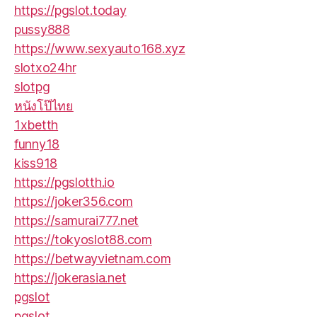
https://pgslot.today
pussy888
https://www.sexyauto168.xyz
slotxo24hr
slotpg
หนังโป๊ไทย
1xbetth
funny18
kiss918
https://pgslotth.io
https://joker356.com
https://samurai777.net
https://tokyoslot88.com
https://betwayvietnam.com
https://jokerasia.net
pgslot
pgslot