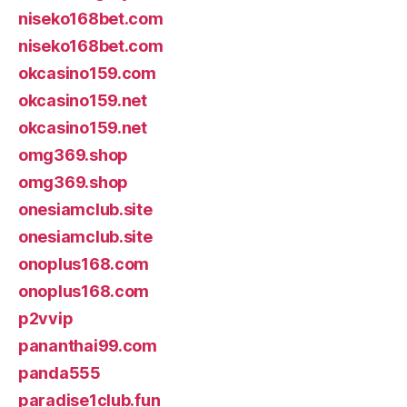
niseko168bet.com
niseko168bet.com
okcasino159.com
okcasino159.net
okcasino159.net
omg369.shop
omg369.shop
onesiamclub.site
onesiamclub.site
onoplus168.com
onoplus168.com
p2vvip
pananthai99.com
panda555
paradise1club.fun