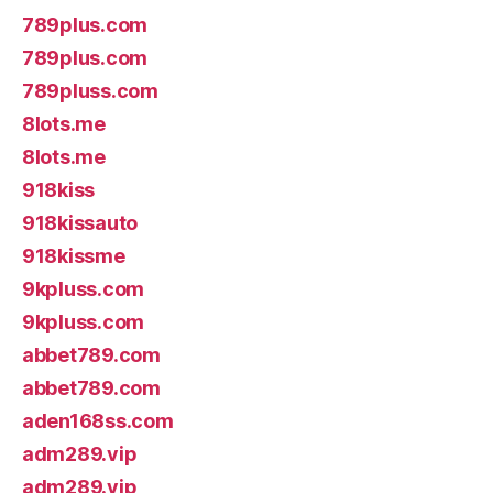
789plus.com
789plus.com
789pluss.com
8lots.me
8lots.me
918kiss
918kissauto
918kissme
9kpluss.com
9kpluss.com
abbet789.com
abbet789.com
aden168ss.com
adm289.vip
adm289.vip