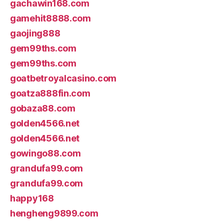
gachawin168.com
gamehit8888.com
gaojing888
gem99ths.com
gem99ths.com
goatbetroyalcasino.com
goatza888fin.com
gobaza88.com
golden4566.net
golden4566.net
gowingo88.com
grandufa99.com
grandufa99.com
happy168
hengheng9899.com