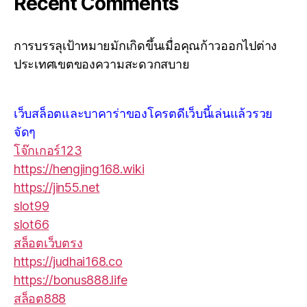
Recent Comments
การบรรลุเป้าหมายมักเกิดขึ้นเมื่อคุณก้าวออกไปต่าง
ประเทศเขตของความสะดวกสบาย
เว็บสล็อตและบาคาร่าของโครตดีเว็บนี้เล่นแล้วรวย
จัดๆ
โจ๊กเกอร์123
https://hengjing168.wiki
https://jin55.net
slot99
slot66
สล็อตเว็บตรง
https://judhai168.co
https://bonus888.life
สล็อต888