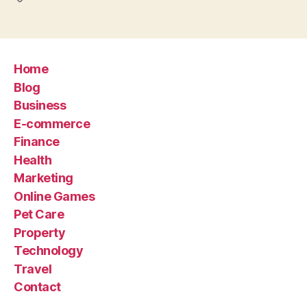
Home
Blog
Business
E-commerce
Finance
Health
Marketing
Online Games
Pet Care
Property
Technology
Travel
Contact