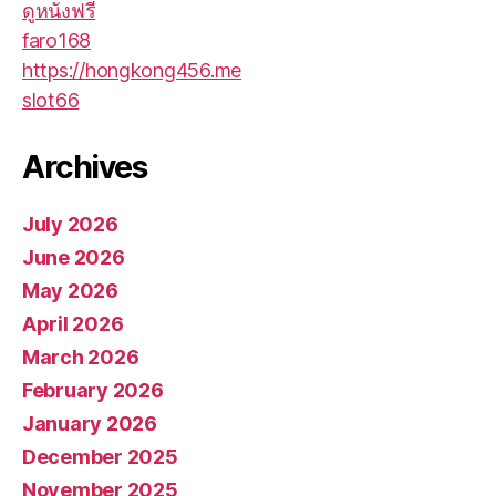
ดูหนังฟรี
faro168
https://hongkong456.me
slot66
Archives
July 2026
June 2026
May 2026
April 2026
March 2026
February 2026
January 2026
December 2025
November 2025