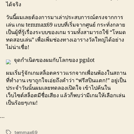
ได้จริง
วันนี้ผมเลยต้องการมาเล่าประสบการณ์ตรงจากการ
เล่น เกม temmax69 แบบที่เริ่มจากศูนย์ กระทั่งกลาย
เป็นผู้ที่รู้เรื่องระบบของเกม รวมทั้งสามารถใช้ “โหมด
ทดสอบเล่น” เพื่อเพิ่มช่องทางเอารางวัลใหญ่ได้อย่าง
ไม่น่าเชื่อ!
จุดกำเนิดของผมกับโลกของ pgslot
ผมเริ่มรู้จักเกมสล็อตคราวแรกจากเพื่อนพ้องในสถาน
ที่ทำงาน เขาถูกใจเอ่ยถึงคำว่า “ฟรีสปินแตก!” อยู่เป็น
ประจำวันนั้นผมเลยทดลองเปิดใจ เข้าไปค้นใน
เว็บไซต์สล็อตมีชื่อเสียง แล้วก็พบว่ามีเกมให้เลือกเล่น
เป็นร้อยๆเกม!
…
temmax69
Tags