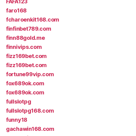
FAFA123
faro168
fcharoenkit168.com
finfinbet789.com
finn88gold.me
finnivips.com
fizz169bet.com
fizz169bet.com
fortune99vip.com
fox689ok.com
fox689ok.com
fullslotpg
fullslotpg168.com
funny18
gachawin168.com