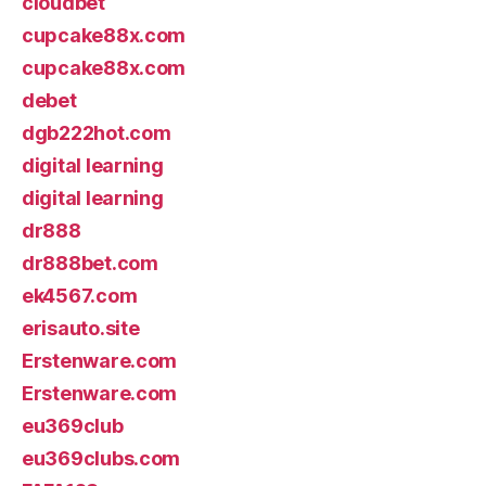
cloudbet
cupcake88x.com
cupcake88x.com
debet
dgb222hot.com
digital learning
digital learning
dr888
dr888bet.com
ek4567.com
erisauto.site
Erstenware.com
Erstenware.com
eu369club
eu369clubs.com