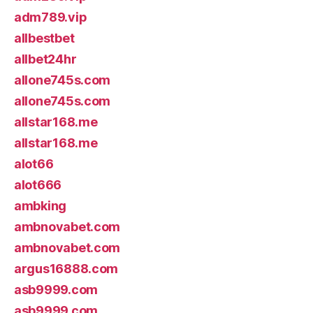
adm789.vip
allbestbet
allbet24hr
allone745s.com
allone745s.com
allstar168.me
allstar168.me
alot66
alot666
ambking
ambnovabet.com
ambnovabet.com
argus16888.com
asb9999.com
asb9999.com