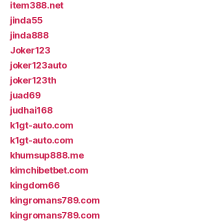
item388.net
jinda55
jinda888
Joker123
joker123auto
joker123th
juad69
judhai168
k1gt-auto.com
k1gt-auto.com
khumsup888.me
kimchibetbet.com
kingdom66
kingromans789.com
kingromans789.com