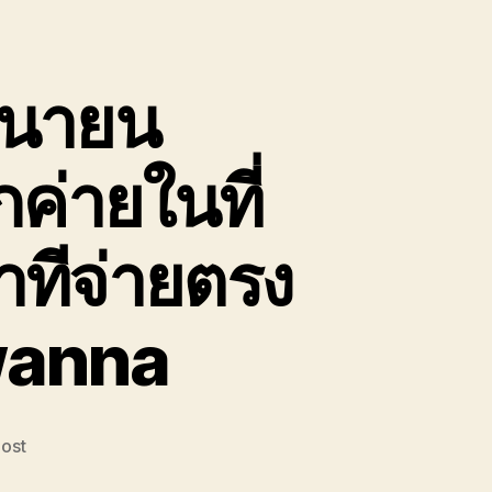
ุนายน
ค่ายในที่
าทีจ่ายตรง
wanna
post