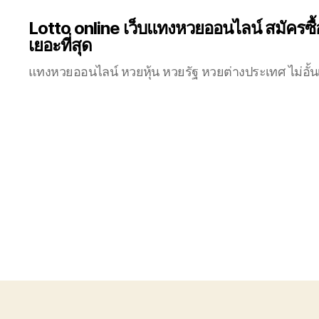
Lotto online เว็บแทงหวยออนไลน์ สมัครซื
เยอะที่สุด
แทงหวยออนไลน์ หวยหุ้น หวยรัฐ หวยต่างประเทศ ไม่อั้นเ