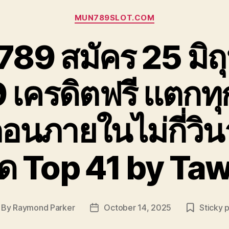
Categories
MUN789SLOT.COM
89 สมัคร 25 มิถ
ครดิตฟรี แตกทุก
อนภายในไม่กี่วิน
อด Top 41 by Ta
By
Raymond Parker
October 14, 2025
Sticky 
st
Post
thor
date