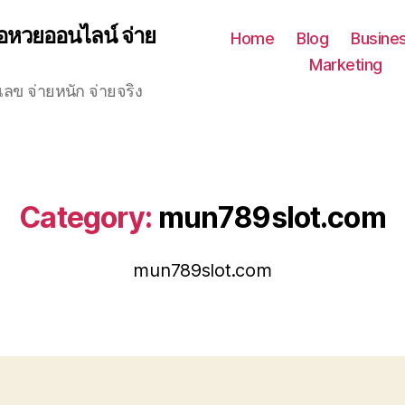
้อหวยออนไลน์ จ่าย
Home
Blog
Busine
Marketing
ลข จ่ายหนัก จ่ายจริง
Category:
mun789slot.com
mun789slot.com