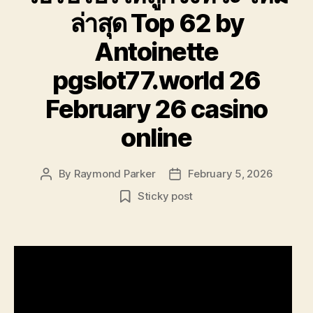
ล่าสุด Top 62 by
Antoinette
pgslot77.world 26
February 26 casino
online
By
Raymond Parker
February 5, 2026
Post
Post
author
date
Sticky post