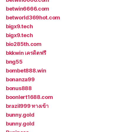
betwin6666.com
betworld369hot.com
bigx9.tech
bigx9.tech
bio285th.com
bkkwin เครดิตฟรี
bng55
bombet888.win
bonanza99
bonus888
boonlert1688.com
brazil999 ทางเข้า
bunny.gold
bunny.gold