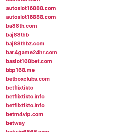
autoslot16888.com
autoslot16888.com
ba88th.com
baj88thb
baj88thbz.com
bar4game24hr.com
baslot168bet.com
bbp168.me
betboxclubs.com
betflixtikto
betflixtikto.info
betflixtikto.info
betm4vip.com
betway
betwin6666.com