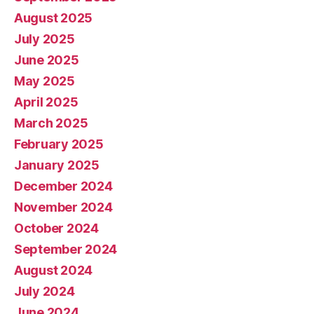
August 2025
July 2025
June 2025
May 2025
April 2025
March 2025
February 2025
January 2025
December 2024
November 2024
October 2024
September 2024
August 2024
July 2024
June 2024