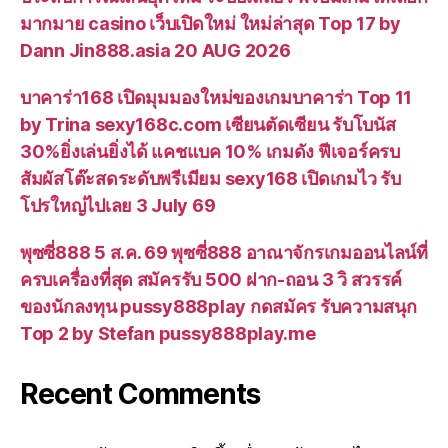
มากมาย casino เว็บเปิดใหม่ ใหม่ล่าสุด Top 17 by
Dann Jin888.asia 20 AUG 2026
บาคาร่า168 เปิดมุมมองใหม่ของเกมบาคาร่า Top 11
by Trina sexy168c.com เซียนตัดเซียน รับโบนัส
30%ยิ่งเล่นยิ่งได้ แคชแบค 10% เกมดัง ฟีเจอร์ครบ
สัมผัสโต๊ะสดระดับพรีเมียม sexy168 เปิดเกมไว รับ
โปรใหญ่ไปเลย 3 July 69
พุซซี่888 5 ส.ค. 69 พุซซี่888 อาณาจักรเกมออนไลน์ที่
ครบเครื่องที่สุด สมัครรับ 500 ฝาก-ถอน 3 วิ สวรรค์
ของนักลงทุน pussy888play กดสมัคร รับความสนุก
Top 2 by Stefan pussy888play.me
Recent Comments