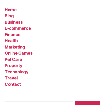
Home
Blog
Business
E-commerce
Finance
Health
Marketing
Online Games
Pet Care
Property
Technology
Travel
Contact
Search