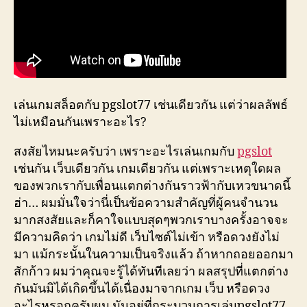
เล่นเกมสล็อตกับ pgslot77 เช่นเดียวกัน แต่ว่าผลลัพธ์
ไม่เหมือนกันเพราะอะไร?
สงสัยไหมนะครับว่า เพราะอะไรเล่นเกมกับ
pgslot
เช่นกัน เว็บเดียวกัน เกมเดียวกัน แต่เพราะเหตุใดผล
ของพวกเรากับเพื่อนแตกต่างกันราวฟ้ากับเหวขนาดนี้
ฮ่า… ผมมั่นใจว่านี่เป็นข้อความสำคัญที่ผู้คนจำนวน
มากสงสัยและก็คาใจแบบสุดๆพวกเราบางครั้งอาจจะ
มีความคิดว่า เกมไม่ดี เว็บไซต์ไม่เข้า หรือดวงยังไม่
มา แม้กระนั้นในความเป็นจริงแล้ว ถ้าหากถอยออกมา
สักก้าว ผมว่าคุณจะรู้ได้ทันทีเลยว่า ผลสรุปที่แตกต่าง
กันมันมิได้เกิดขึ้นได้เนื่องมาจากเกม เว็บ หรือดวง
อะไรหรอกครับผม มันอยู่ที่กระบวนการเล่นpgslot77