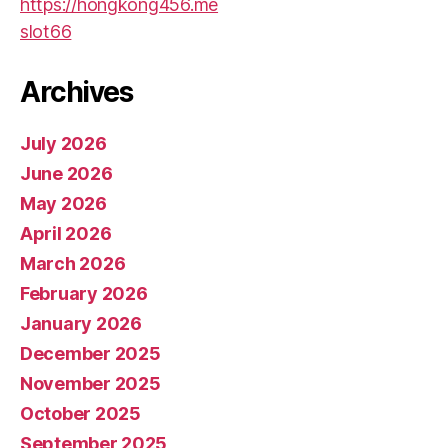
https://hongkong456.me
slot66
Archives
July 2026
June 2026
May 2026
April 2026
March 2026
February 2026
January 2026
December 2025
November 2025
October 2025
September 2025