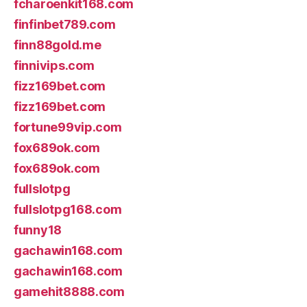
fcharoenkit168.com
finfinbet789.com
finn88gold.me
finnivips.com
fizz169bet.com
fizz169bet.com
fortune99vip.com
fox689ok.com
fox689ok.com
fullslotpg
fullslotpg168.com
funny18
gachawin168.com
gachawin168.com
gamehit8888.com