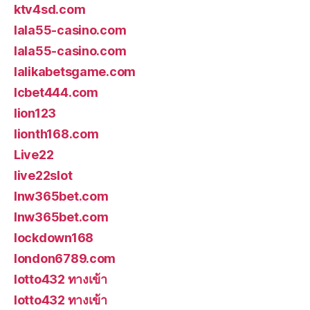
ktv4sd.com
lala55-casino.com
lala55-casino.com
lalikabetsgame.com
lcbet444.com
lion123
lionth168.com
Live22
live22slot
lnw365bet.com
lnw365bet.com
lockdown168
london6789.com
lotto432 ทางเข้า
lotto432 ทางเข้า