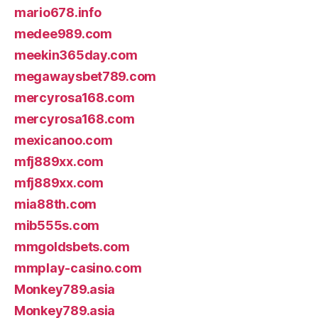
mario678.info
medee989.com
meekin365day.com
megawaysbet789.com
mercyrosa168.com
mercyrosa168.com
mexicanoo.com
mfj889xx.com
mfj889xx.com
mia88th.com
mib555s.com
mmgoldsbets.com
mmplay-casino.com
Monkey789.asia
Monkey789.asia