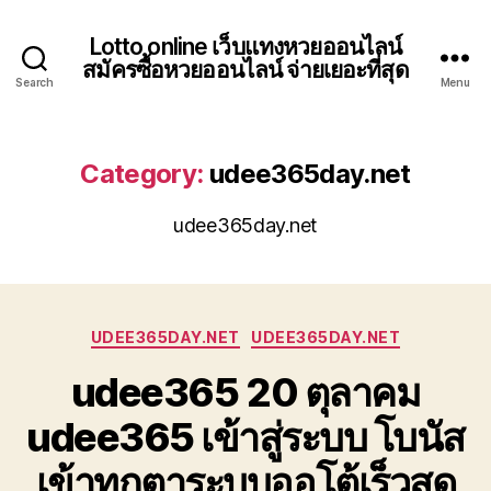
Lotto online เว็บแทงหวยออนไลน์
สมัครซื้อหวยออนไลน์ จ่ายเยอะที่สุด
Search
Menu
Category:
udee365day.net
udee365day.net
Categories
UDEE365DAY.NET
UDEE365DAY.NET
udee365 20 ตุลาคม
udee365 เข้าสู่ระบบ โบนัส
เข้าทุกตาระบบออโต้เร็วสุด