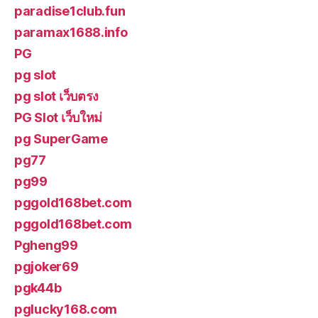
paradise1club.fun
paramax1688.info
PG
pg slot
pg slot เว็บตรง
PG Slot เว็บใหม่
pg SuperGame
pg77
pg99
pggold168bet.com
pggold168bet.com
Pgheng99
pgjoker69
pgk44b
pglucky168.com