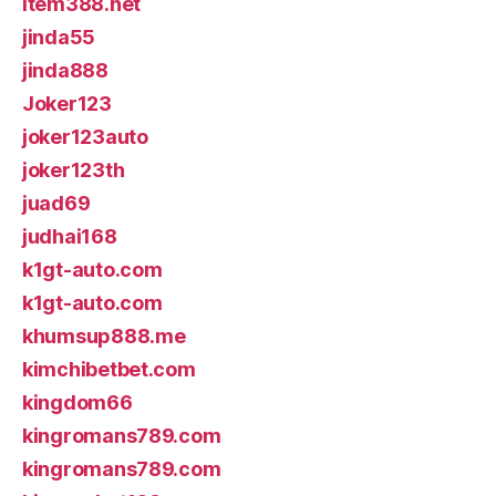
item388.net
jinda55
jinda888
Joker123
joker123auto
joker123th
juad69
judhai168
k1gt-auto.com
k1gt-auto.com
khumsup888.me
kimchibetbet.com
kingdom66
kingromans789.com
kingromans789.com