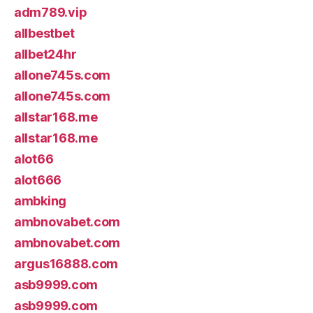
adm789.vip
allbestbet
allbet24hr
allone745s.com
allone745s.com
allstar168.me
allstar168.me
alot66
alot666
ambking
ambnovabet.com
ambnovabet.com
argus16888.com
asb9999.com
asb9999.com