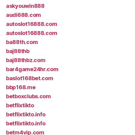
askyouwin888
audi688.com
autoslot16888.com
autoslot16888.com
ba88th.com
baj88thb
baj88thbz.com
bar4game24hr.com
baslot168bet.com
bbp168.me
betboxclubs.com
betflixtikto
betflixtikto.info
betflixtikto.info
betm4vip.com