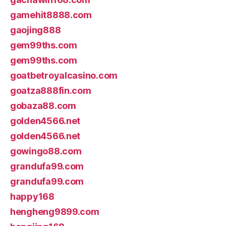
gamehit8888.com
gaojing888
gem99ths.com
gem99ths.com
goatbetroyalcasino.com
goatza888fin.com
gobaza88.com
golden4566.net
golden4566.net
gowingo88.com
grandufa99.com
grandufa99.com
happy168
hengheng9899.com