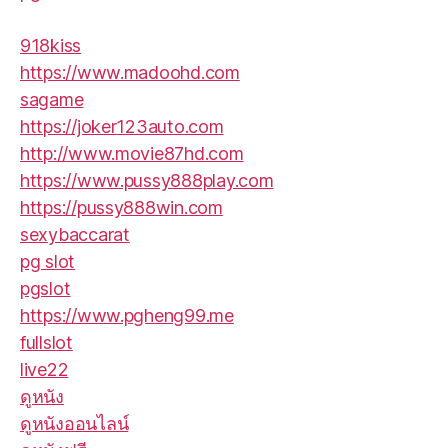
918kiss
https://www.madoohd.com
sagame
https://joker123auto.com
http://www.movie87hd.com
https://www.pussy888play.com
https://pussy888win.com
sexybaccarat
pg slot
pgslot
https://www.pgheng99.me
fullslot
live22
ดูหนัง
ดูหนังออนไลน์