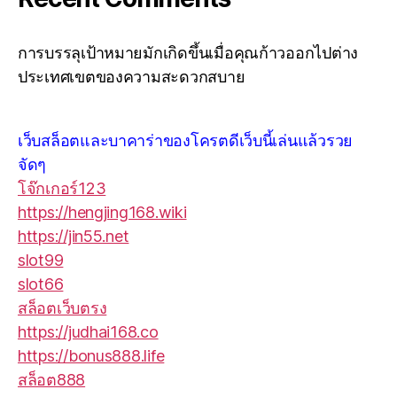
การบรรลุเป้าหมายมักเกิดขึ้นเมื่อคุณก้าวออกไปต่าง
ประเทศเขตของความสะดวกสบาย
เว็บสล็อตและบาคาร่าของโครตดีเว็บนี้เล่นแล้วรวย
จัดๆ
โจ๊กเกอร์123
https://hengjing168.wiki
https://jin55.net
slot99
slot66
สล็อตเว็บตรง
https://judhai168.co
https://bonus888.life
สล็อต888