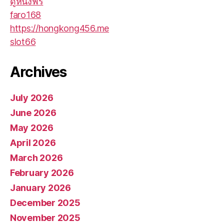
ดูหนังฟรี
faro168
https://hongkong456.me
slot66
Archives
July 2026
June 2026
May 2026
April 2026
March 2026
February 2026
January 2026
December 2025
November 2025