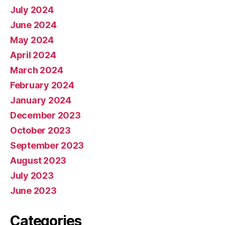
July 2024
June 2024
May 2024
April 2024
March 2024
February 2024
January 2024
December 2023
October 2023
September 2023
August 2023
July 2023
June 2023
Categories