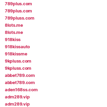
789plus.com
789plus.com
789pluss.com
8lots.me
8lots.me
918kiss
918kissauto
918kissme
9kpluss.com
9kpluss.com
abbet789.com
abbet789.com
aden168ss.com
adm289.vip
adm289.vip