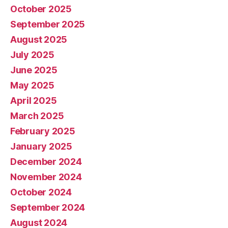
October 2025
September 2025
August 2025
July 2025
June 2025
May 2025
April 2025
March 2025
February 2025
January 2025
December 2024
November 2024
October 2024
September 2024
August 2024