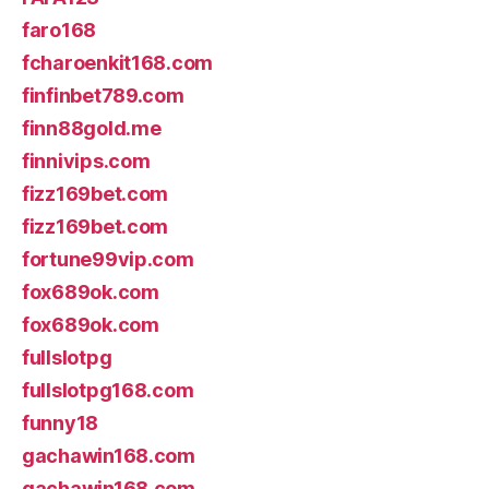
faro168
fcharoenkit168.com
finfinbet789.com
finn88gold.me
finnivips.com
fizz169bet.com
fizz169bet.com
fortune99vip.com
fox689ok.com
fox689ok.com
fullslotpg
fullslotpg168.com
funny18
gachawin168.com
gachawin168.com