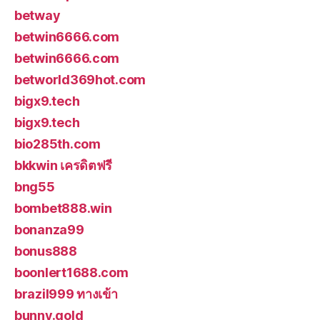
betway
betwin6666.com
betwin6666.com
betworld369hot.com
bigx9.tech
bigx9.tech
bio285th.com
bkkwin เครดิตฟรี
bng55
bombet888.win
bonanza99
bonus888
boonlert1688.com
brazil999 ทางเข้า
bunny.gold