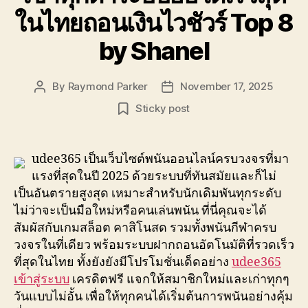
ในไทยถอนเงินไวชัวร์ Top 8
by Shanel
By
Raymond Parker
November 17, 2025
Post
Post
author
date
Sticky post
udee365 เป็นเว็บไซต์พนันออนไลน์ครบวงจรที่มา
แรงที่สุดในปี 2025 ด้วยระบบที่ทันสมัยและก็ไม่
เป็นอันตรายสูงสุด เหมาะสำหรับนักเดิมพันทุกระดับ
ไม่ว่าจะเป็นมือใหม่หรือคนเล่นพนัน ที่นี่คุณจะได้
สัมผัสกับเกมสล็อต คาสิโนสด รวมทั้งพนันกีฬาครบ
วงจรในที่เดียว พร้อมระบบฝากถอนอัตโนมัติที่รวดเร็ว
ที่สุดในไทย ทั้งยังยังมีโปรโมชั่นเด็ดอย่าง
udee365
เข้าสู่ระบบ
เครดิตฟรี แจกให้สมาชิกใหม่และเก่าทุกๆ
วันแบบไม่อั้น เพื่อให้ทุกคนได้เริ่มต้นการพนันอย่างคุ้ม