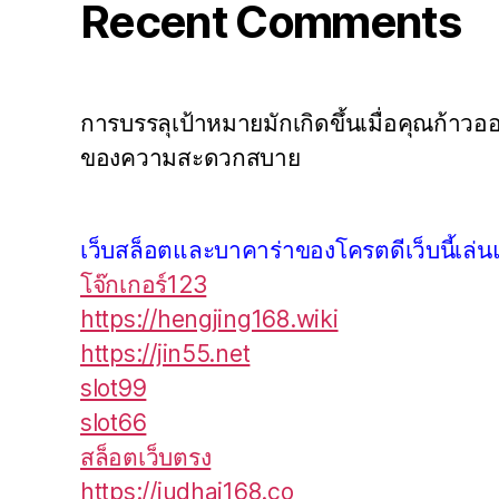
Recent Comments
การบรรลุเป้าหมายมักเกิดขึ้นเมื่อคุณก้า
ของความสะดวกสบาย
เว็บสล็อตและบาคาร่าของโครตดีเว็บนี้เล่น
โจ๊กเกอร์123
https://hengjing168.wiki
https://jin55.net
slot99
slot66
สล็อตเว็บตรง
https://judhai168.co