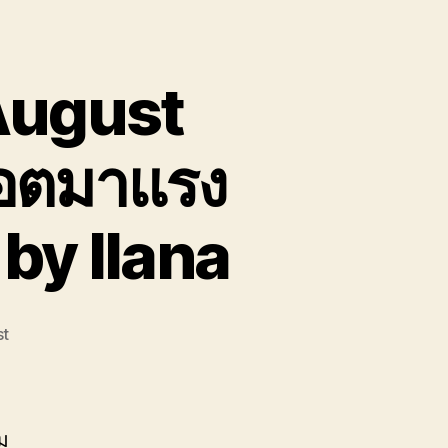
 August
็อตมาแรง
 by Ilana
st
ม