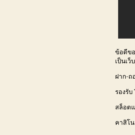
ข้อดีข
เป็นเว็
ฝาก-ถอ
รองรับ
สล็อตแ
คาสิโน