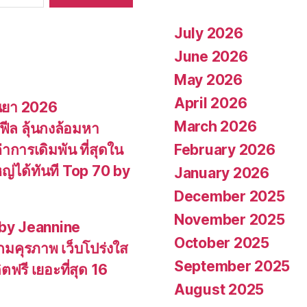
July 2026
June 2026
May 2026
April 2026
นยา 2026
March 2026
ีล ลุ้นกงล้อมหา
February 2026
่าการเดิมพัน ที่สุดใน
หญ่ได้ทันที Top 70 by
January 2026
December 2025
November 2025
8 by Jeannine
October 2025
คุรภาพ เว็บโปร่งใส
September 2025
ตฟรี เยอะที่สุด 16
August 2025