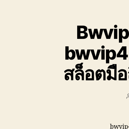
Bwvip4
bwvip4 
สล็อตมือ
bwvip4