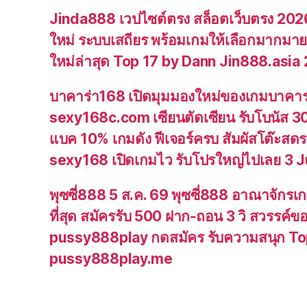
Jinda888 เวปไซต์ตรง สล็อตเว็บตรง 202
ใหม่ ระบบเสถียร พร้อมเกมให้เลือกมากมาย 
ใหม่ล่าสุด Top 17 by Dann Jin888.asi
บาคาร่า168 เปิดมุมมองใหม่ของเกมบาคาร่
sexy168c.com เซียนตัดเซียน รับโบนัส 30%ย
แบค 10% เกมดัง ฟีเจอร์ครบ สัมผัสโต๊ะสดร
sexy168 เปิดเกมไว รับโปรใหญ่ไปเลย 3 J
พุซซี่888 5 ส.ค. 69 พุซซี่888 อาณาจักรเก
ที่สุด สมัครรับ 500 ฝาก-ถอน 3 วิ สวรรค์ข
pussy888play กดสมัคร รับความสนุก To
pussy888play.me