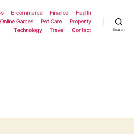
ss
E-commerce
Finance
Health
Online Games
Pet Care
Property
Technology
Travel
Contact
Search