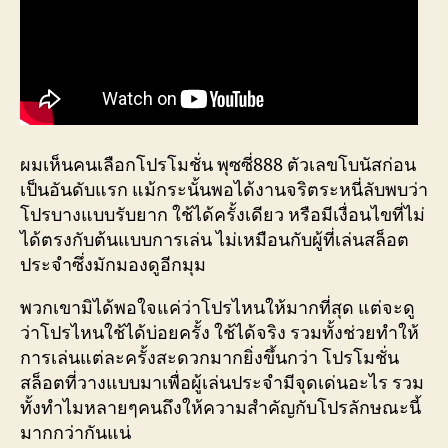
ผมเห็นคนเลือกโปรโมชั่น พุซซี่888 ตัวเลขโบนัสก่อน
เป็นอันดับแรก แม้กระนั้นพอได้งานจริตระหนี่ลับพบว่า
โปรบางแบบรับยาก ใช้ได้ครั้งเดียว หรือมีเงื่อนไขที่ไม่
ได้ตรงกับต้นแบบการเล่น ไม่เหมือนกับผู้ที่เล่นสล็อต
ประจำซึ่งมักมองดูอีกมุม
พวกเขามิได้พอใจแค่ว่าโปรไหนให้มากที่สุด แต่จะดู
ว่าโปรไหนใช้ได้บ่อยครั้ง ใช้ได้จริง รวมทั้งช่วยทำให้
การเล่นแต่ละครั้งสะดวกมากยิ่งขึ้นกว่า โปรโมชั่น
สล็อตที่วางแบบมาเพื่อผู้เล่นประจำมีจุดเด่นอะไร รวม
ทั้งทำไมหลายๆคนถึงให้ความสำคัญกับโปรลักษณะนี้
มากกว่ากันแน่