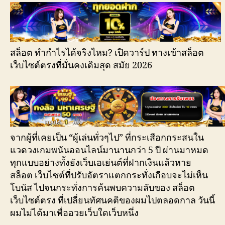
สล็อต ทำกำไรได้จริงไหม? เปิดวาร์ป ทางเข้าสล็อต
เว็บไซต์ตรงที่มั่นคงเดิมสุด สมัย 2026
จากผู้ที่เคยเป็น “ผู้เล่นทั่วๆไป” ที่กระเสือกกระสนใน
แวดวงเกมพนันออนไลน์มานานกว่า 5 ปี ผ่านมาหมด
ทุกแบบอย่างทั้งยังเว็บเอเย่นต์ที่ฝากเงินแล้วหาย
สล็อต เว็บไซต์ที่ปรับอัตราแตกกระทั่งเกือบจะไม่เห็น
โบนัส ไปจนกระทั่งการค้นพบความลับของ สล็อต
เว็บไซต์ตรง ที่เปลี่ยนทัศนคติของผมไปตลอดกาล วันนี้
ผมไม่ได้มาเพื่ออวยเว็บใดเว็บหนึ่ง