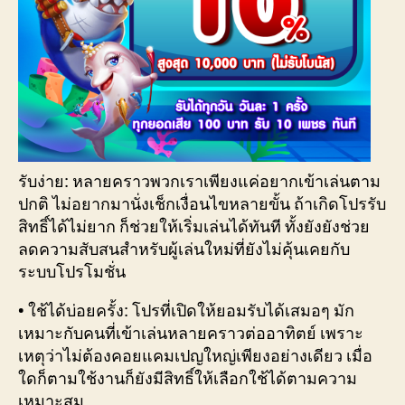
รับง่าย: หลายคราวพวกเราเพียงแค่อยากเข้าเล่นตาม
ปกติ ไม่อยากมานั่งเช็กเงื่อนไขหลายขั้น ถ้าเกิดโปรรับ
สิทธิ์ได้ไม่ยาก ก็ช่วยให้เริ่มเล่นได้ทันที ทั้งยังยังช่วย
ลดความสับสนสำหรับผู้เล่นใหม่ที่ยังไม่คุ้นเคยกับ
ระบบโปรโมชั่น
• ใช้ได้บ่อยครั้ง: โปรที่เปิดให้ยอมรับได้เสมอๆ มัก
เหมาะกับคนที่เข้าเล่นหลายคราวต่ออาทิตย์ เพราะ
เหตุว่าไม่ต้องคอยแคมเปญใหญ่เพียงอย่างเดียว เมื่อ
ใดก็ตามใช้งานก็ยังมีสิทธิ์ให้เลือกใช้ได้ตามความ
เหมาะสม