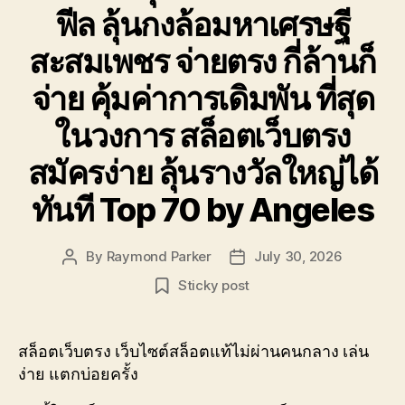
ฟีล ลุ้นกงล้อมหาเศรษฐี
สะสมเพชร จ่ายตรง กี่ล้านก็
จ่าย คุ้มค่าการเดิมพัน ที่สุด
ในวงการ สล็อตเว็บตรง
สมัครง่าย ลุ้นรางวัลใหญ่ได้
ทันที Top 70 by Angeles
By
Raymond Parker
July 30, 2026
Post
Post
author
date
Sticky post
สล็อตเว็บตรง เว็บไซต์สล็อตแท้ไม่ผ่านคนกลาง เล่น
ง่าย แตกบ่อยครั้ง