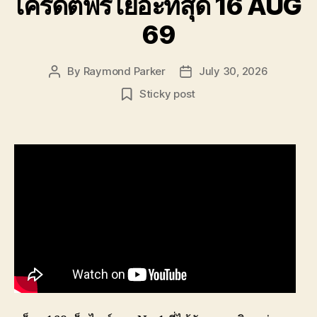
เครดิตฟรี เยอะที่สุด 16 AUG
69
By
Raymond Parker
July 30, 2026
Post
Post
author
date
Sticky post