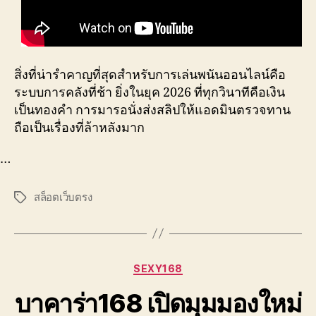
สิ่งที่น่ารำคาญที่สุดสำหรับการเล่นพนันออนไลน์คือ
ระบบการคลังที่ช้า ยิ่งในยุค 2026 ที่ทุกวินาทีคือเงิน
เป็นทองคำ การมารอนั่งส่งสลิปให้แอดมินตรวจทาน
ถือเป็นเรื่องที่ล้าหลังมาก
…
สล็อตเว็บตรง
Tags
Categories
SEXY168
บาคาร่า168 เปิดมุมมองใหม่