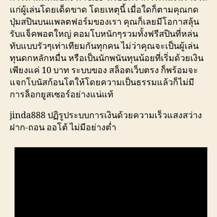
แก่ผู้เล่นโดยเด็ดขาด โดยเหตุนี้ เมื่อใดก็ตามคุณกด
ปุ่มสปินบนแพลตฟอร์มของเรา คุณก็เลยมีโอกาสลุ้น
รับแจ็คพอตใหญ่ คอมโบหนักๆรวมทั้งฟรีสปินที่หล่น
ทับแบบรัวๆเท่าเทียมกันทุกคน ไม่ว่าคุณจะเป็นผู้เล่น
ทุนดกหลักหมื่น หรือเป็นนักพนันทุนน้อยที่เริ่มด้วยเงิน
เพียงแค่ 10 บาท ระบบของ สล็อตเว็บตรง ก็พร้อมจะ
แจกโบนัสก้อนโตให้โดยความเป็นธรรมแล้วก็ไม่มี
การล็อกยูสเซอร์อย่างแน่แท้
jinda888 ปฏิรูประบบการเงินด้วยความเร็วแสงสว่าง
ฝาก-ถอน ออโต้ ไม่มีอย่างต่ำ