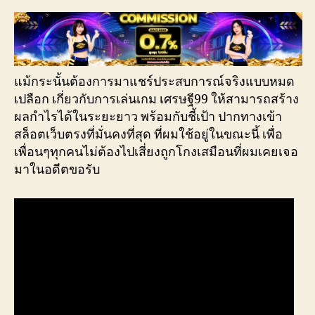
แม้กระนั้นต้องการมาแชร์ประสบการณ์จริงแบบหมด
เปลือก เกี่ยวกับการเล่นเกม เศรษฐี99 ให้สามารถสร้าง
ผลกำไรได้ในระยะยาว พร้อมกับชี้เป้า ปากทางเข้า
สล็อตเว็บตรงที่มั่นคงที่สุด ที่ผมใช้อยู่ในขณะนี้ เพื่อ
เพื่อนๆทุกคนไม่ต้องไปเสี่ยงถูกโกงเสมือนที่ผมเคยเจอ
มาในอดีตขอรับ