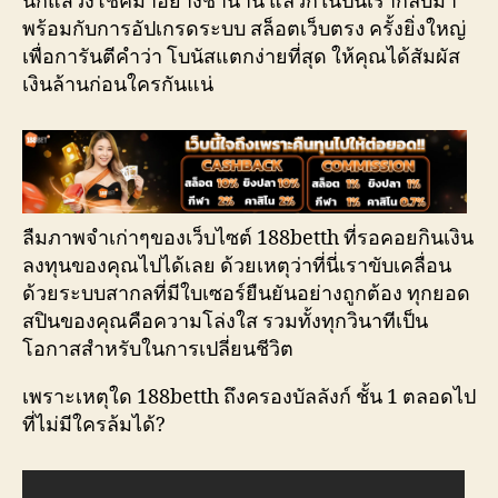
นักแสวงโชคมาอย่างช้านาน แล้วก็ในปีนี้เรากลับมา
พร้อมกับการอัปเกรดระบบ สล็อตเว็บตรง ครั้งยิ่งใหญ่
เพื่อการันตีคำว่า โบนัสแตกง่ายที่สุด ให้คุณได้สัมผัส
เงินล้านก่อนใครกันแน่
ลืมภาพจำเก่าๆของเว็บไซต์ 188betth ที่รอคอยกินเงิน
ลงทุนของคุณไปได้เลย ด้วยเหตุว่าที่นี่เราขับเคลื่อน
ด้วยระบบสากลที่มีใบเซอร์ยืนยันอย่างถูกต้อง ทุกยอด
สปินของคุณคือความโล่งใส รวมทั้งทุกวินาทีเป็น
โอกาสสำหรับในการเปลี่ยนชีวิต
เพราะเหตุใด 188betth ถึงครองบัลลังก์ ชั้น 1 ตลอดไป
ที่ไม่มีใครล้มได้?