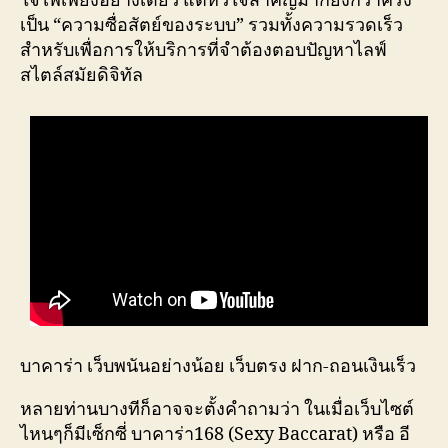
ใจไพ่เพียงอย่างเดียว แต่หัวใจสำคัญมากยิ่งกว่าครึ่ง
เป็น “ความซื่อสัตย์ของระบบ” รวมทั้งความรวดเร็ว
สำหรับเพื่อการให้บริการที่จำต้องตอบปัญหาไลฟ์
สไตล์สมัยดิจิทัล
บาคาร่า เว็บพนันอย่างน้อย เว็บตรง ฝาก-ถอนเงินเร็ว
หลายท่านบางทีก็อาจจะตั้งคำถามว่า ในเมื่อเว็บไซต์
ไหนๆก็มีเซ็กซี่ บาคาร่า168 (Sexy Baccarat) หรือ อี