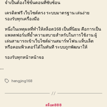
จำเป็นต้องใช้ขั้นตอนที่ซับซ้อน
เครดิตฟรี เว็บไซต์ตรง ระบบมาตรฐาน เล่นง่าย
รองรับทุกเครื่องมือ
หนึ่งในเหตุผลที่ทำให้สล็อต168 เป็นที่นิยม คือการเป็น
แพลตฟอร์มที่ย้ำความสบายสำหรับในการใช้งาน ผู้
เล่นสามารถเข้าเว็บไซต์ผ่านสมาร์ทโฟน แท็บเล็ต
หรือคอมพิวเตอร์ได้ในทันที ระบบถูกพัฒนาให้
รองรับทุกหน้าหน้าจอ
…
hengjing168
Tags
Categories
สล็อต888