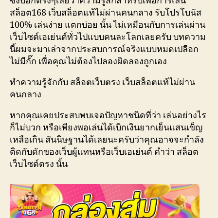
ซึ่งบอกตรงๆเลยว่าความรู้สึกสำหรับเพื่อการเล่น
สล็อต168 เว็บสล็อตแท้ไม่ผ่านคนกลาง รับโปรโบนัส
100% เล่นง่าย แตกบ่อย นั้น ไม่เหมือนกับการเล่นผ่าน
เว็บไซต์เอเย่นต์ทั่วไปแบบคนละโลกเลยครับ บทความ
นี้ผมจะมาเล่าจากประสบการณ์จริงแบบหมดเปลือก
ไม่มีกั๊ก เพื่อคุณไม่ต้องไปลองผิดลองถูกเอง
ทำความรู้จักกับ สล็อตเว็บตรง เว็บสล็อตแท้ไม่ผ่าน
คนกลาง
หากคุณเคยประสบพบเจอปัญหาชนิดที่ว่า เล่นอย่างไร
ก็ไม่บวก หรือเพียงพอเล่นได้เบิกเงินยากเย็นแสนเข็ญ
เหลือเกิน สันนิษฐานได้เลยนะครับว่าคุณอาจจะกำลัง
ติดกับดักของเว็บผู้แทนหรือเว็บเอเย่นต์ คำว่า สล็อต
เว็บไซต์ตรง นั้น