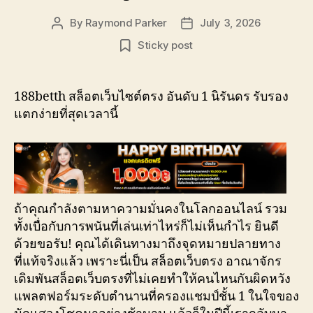
By
Raymond Parker
July 3, 2026
Post
Post
author
date
Sticky post
188betth สล็อตเว็บไซต์ตรง อันดับ 1 นิรันดร รับรอง
แตกง่ายที่สุดเวลานี้
ถ้าคุณกำลังตามหาความมั่นคงในโลกออนไลน์ รวม
ทั้งเบื่อกับการพนันที่เล่นเท่าไหร่ก็ไม่เห็นกำไร ยินดี
ด้วยขอรับ! คุณได้เดินทางมาถึงจุดหมายปลายทาง
ที่แท้จริงแล้ว เพราะนี่เป็น สล็อตเว็บตรง อาณาจักร
เดิมพันสล็อตเว็บตรงที่ไม่เคยทำให้คนไหนกันผิดหวัง
แพลตฟอร์มระดับตำนานที่ครองแชมป์ชั้น 1 ในใจของ