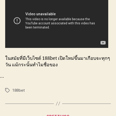
ในสมัยที่มีเว็บไซต์ 188bet เปิดใหม่ขึ้นมาเกือบจะทุกๆ
วัน แม้กระนั้นทำไมชื่อของ
…
188bet
Tags
Categories