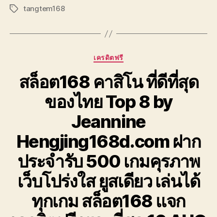
tangtem168
Tags
Categories
เครดิตฟรี
สล็อต168 คาสิโน ที่ดีที่สุด
ของไทย Top 8 by
Jeannine
Hengjing168d.com ฝาก
ประจำรับ 500 เกมคุรภาพ
เว็บโปร่งใส ยูสเดียว เล่นได้
ทุกเกม สล็อต168 แจก