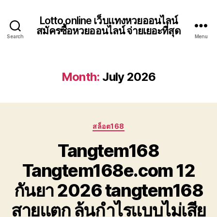
Lotto online เว็บแทงหวยออนไลน์
สมัครซื้อหวยออนไลน์ จ่ายเยอะที่สุด
Search
Menu
Month:
July 2026
Categories
สล็อต168
Tangtem168
Tangtem168e.com 12
กันยา 2026 tangtem168
สายแตก ลุ้นกำไรแบบไม่เสีย