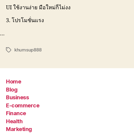
UI ใช้งานง่าย มือใหม่ก็ไม่งง
3. โปรโมชั่นแรง
…
khumsup888
Tags
Home
Blog
Business
E-commerce
Finance
Health
Marketing