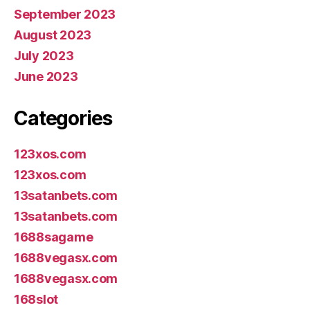
September 2023
August 2023
July 2023
June 2023
Categories
123xos.com
123xos.com
13satanbets.com
13satanbets.com
1688sagame
1688vegasx.com
1688vegasx.com
168slot