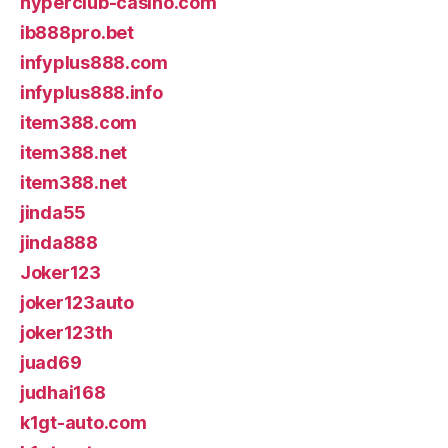
hyperclub-casino.com
ib888pro.bet
infyplus888.com
infyplus888.info
item388.com
item388.net
item388.net
jinda55
jinda888
Joker123
joker123auto
joker123th
juad69
judhai168
k1gt-auto.com