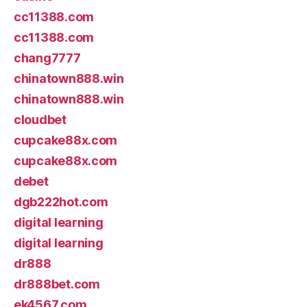
cc11388.com
cc11388.com
chang7777
chinatown888.win
chinatown888.win
cloudbet
cupcake88x.com
cupcake88x.com
debet
dgb222hot.com
digital learning
digital learning
dr888
dr888bet.com
ek4567.com