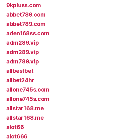
9kpluss.com
abbet789.com
abbet789.com
aden168ss.com
adm289.vip
adm289.vip
adm789.vip
allbestbet
allbet24hr
allone745s.com
allone745s.com
allstar168.me
allstar168.me
alot66
alot666