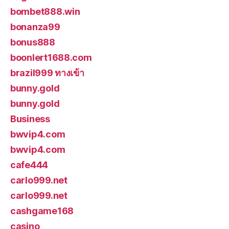
bombet888.win
bonanza99
bonus888
boonlert1688.com
brazil999 ทางเข้า
bunny.gold
bunny.gold
Business
bwvip4.com
bwvip4.com
cafe444
carlo999.net
carlo999.net
cashgame168
casino