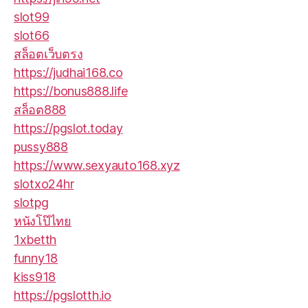
slot99
slot66
สล็อตเว็บตรง
https://judhai168.co
https://bonus888.life
สล็อต888
https://pgslot.today
pussy888
https://www.sexyauto168.xyz
slotxo24hr
slotpg
หนังโป๊ไทย
1xbetth
funny18
kiss918
https://pgslotth.io