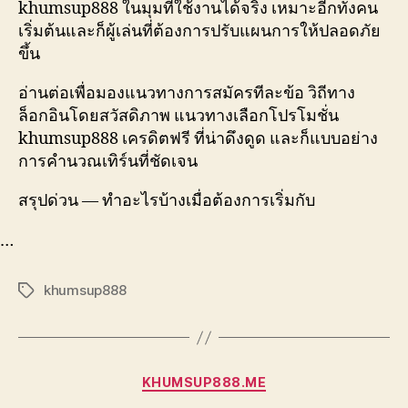
khumsup888 ในมุมที่ใช้งานได้จริง เหมาะอีกทั้งคน
เริ่มต้นและก็ผู้เล่นที่ต้องการปรับแผนการให้ปลอดภัย
ขึ้น
อ่านต่อเพื่อมองแนวทางการสมัครทีละข้อ วิถีทาง
ล็อกอินโดยสวัสดิภาพ แนวทางเลือกโปรโมชั่น
khumsup888 เครดิตฟรี ที่น่าดึงดูด และก็แบบอย่าง
การคำนวณเทิร์นที่ชัดเจน
สรุปด่วน — ทำอะไรบ้างเมื่อต้องการเริ่มกับ
…
khumsup888
Tags
Categories
KHUMSUP888.ME