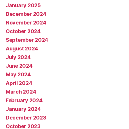
January 2025
December 2024
November 2024
October 2024
September 2024
August 2024
July 2024
June 2024
May 2024
April 2024
March 2024
February 2024
January 2024
December 2023
October 2023