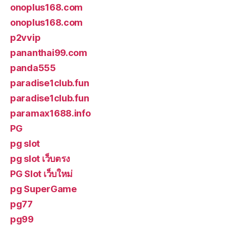
onoplus168.com
onoplus168.com
p2vvip
pananthai99.com
panda555
paradise1club.fun
paradise1club.fun
paramax1688.info
PG
pg slot
pg slot เว็บตรง
PG Slot เว็บใหม่
pg SuperGame
pg77
pg99