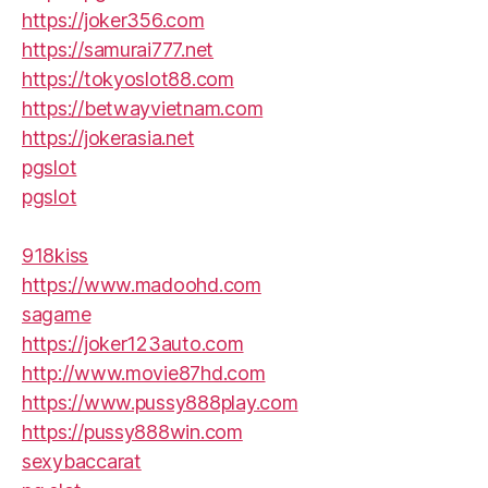
https://joker356.com
https://samurai777.net
https://tokyoslot88.com
https://betwayvietnam.com
https://jokerasia.net
pgslot
pgslot
918kiss
https://www.madoohd.com
sagame
https://joker123auto.com
http://www.movie87hd.com
https://www.pussy888play.com
https://pussy888win.com
sexybaccarat