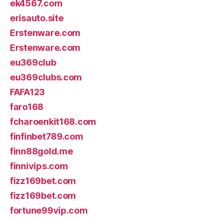
ek4567.com
erisauto.site
Erstenware.com
Erstenware.com
eu369club
eu369clubs.com
FAFA123
faro168
fcharoenkit168.com
finfinbet789.com
finn88gold.me
finnivips.com
fizz169bet.com
fizz169bet.com
fortune99vip.com