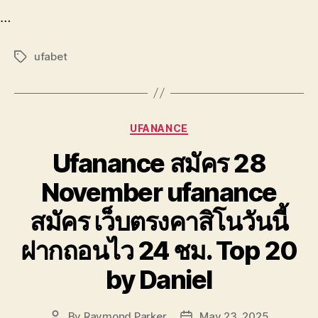
…
ufabet
Tags
Categories
UFANANCE
Ufanance สมัคร 28
November ufanance
สมัคร เว็บตรงคาสิโนวันนี้
ฝากถอนไว 24 ชม. Top 20
by Daniel
By
Raymond Parker
May 23, 2025
Post
Post