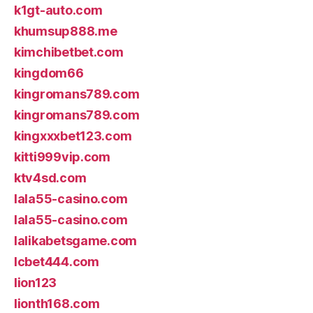
k1gt-auto.com
khumsup888.me
kimchibetbet.com
kingdom66
kingromans789.com
kingromans789.com
kingxxxbet123.com
kitti999vip.com
ktv4sd.com
lala55-casino.com
lala55-casino.com
lalikabetsgame.com
lcbet444.com
lion123
lionth168.com