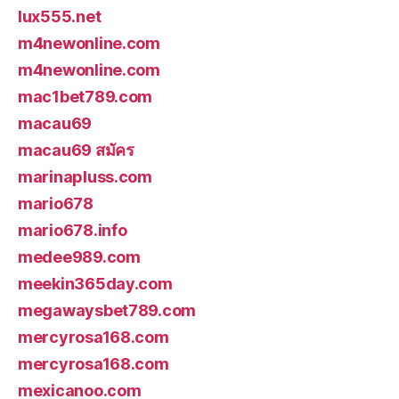
lux555.net
m4newonline.com
m4newonline.com
mac1bet789.com
macau69
macau69 สมัคร
marinapluss.com
mario678
mario678.info
medee989.com
meekin365day.com
megawaysbet789.com
mercyrosa168.com
mercyrosa168.com
mexicanoo.com