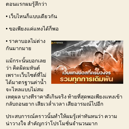
ตอนแรกผมรู้สึกว่า
• เว็บไหนก็แบบเดียวกัน
• ขอเพียงแค่แทงได้ก็พอ
• ราคาบอลไม่ต่าง
กันมากมาย
แม้กระนั้นบอกเลย
ว่า คิดผิดมหันต์
เพราะเว็บไซต์ที่ไม่
ได้มาตรฐานค่าน้ำ
จะไหลแบบไม่สม
เหตุผล บางทีราคาดีเกินจริง ท้ายที่สุดพอเพียงแทงเข้า
กลับถอนยาก เสียเวล่ำเวลา เสียอารมณ์ไปอีก
ประสบการณ์คราวนั้นทำให้ผมรู้เท่าทันหนว่า ความ
น่าวางใจ สำคัญกว่าโปรโมชั่นจำนวนมาก