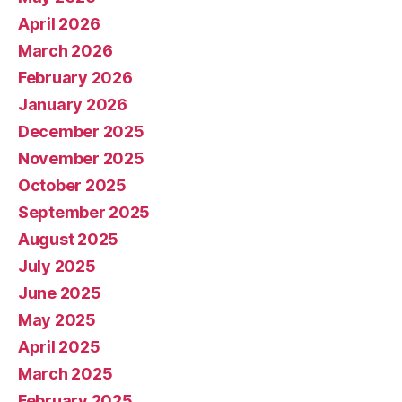
April 2026
March 2026
February 2026
January 2026
December 2025
November 2025
October 2025
September 2025
August 2025
July 2025
June 2025
May 2025
April 2025
March 2025
February 2025