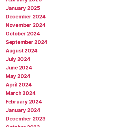
January 2025
December 2024
November 2024
October 2024
September 2024
August 2024
July 2024
June 2024
May 2024
April 2024
March 2024
February 2024
January 2024
December 2023