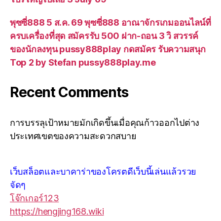
พุซซี่888 5 ส.ค. 69 พุซซี่888 อาณาจักรเกมออนไลน์ที่
ครบเครื่องที่สุด สมัครรับ 500 ฝาก-ถอน 3 วิ สวรรค์
ของนักลงทุน pussy888play กดสมัคร รับความสนุก
Top 2 by Stefan pussy888play.me
Recent Comments
การบรรลุเป้าหมายมักเกิดขึ้นเมื่อคุณก้าวออกไปต่าง
ประเทศเขตของความสะดวกสบาย
เว็บสล็อตและบาคาร่าของโครตดีเว็บนี้เล่นแล้วรวย
จัดๆ
โจ๊กเกอร์123
https://hengjing168.wiki