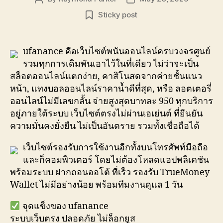
author
date
Sticky post
ufanance คือเว็บไซต์พนันออนไลน์ครบวงจรศูนย์
รวมทุกการเดิมพันเอาไว้ในที่เดียว ไม่ว่าจะเป็น
สล็อตออนไลน์แตกง่าย, คาสิโนสดจากค่ายชั้นแนว
หน้า, แทงบอลออนไลน์ราคาน้ำดีที่สุด, หรือ ลอตเตอรี่
ออนไลน์ไม่มีเลขกลั้น จ่ายสูงสุดบาทละ 950 ทุกบริการ
อยู่ภายใต้ระบบ เว็บไซต์ตรงไม่ผ่านเอเย่นต์ ที่ยืนยัน
ความมั่นคงยั่งยืน ไม่เป็นอันตราย รวมทั้งเชื่อถือได้
เว็บไซต์รองรับการใช้งานอีกทั้งบนโทรศัพท์มือถือ
และก็คอมพิวเตอร์ โดยไม่ต้องโหลดแอปพลิเคชัน
พร้อมระบบ ฝากถอนออโต้ ที่เร็ว รองรับ TrueMoney
Wallet ไม่มีอย่างน้อย พร้อมทีมงานดูแล 1 วัน
จุดแข็งของ ufanance
ระบบเว็บตรง ปลอดภัย ไม่ล็อกยูส