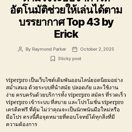
อัตโนมัติช่วยให้เล่นได้ตาม
บรรยากาศ Top 43 by
Erick
By
Raymond Parker
October 2, 2025
Post
Post
author
date
Sticky post
viperpro เป็นเว็บไซต์เดิมพันออนไลน์ยอดนิยมอย่าง
สม่ำเสมอ ด้วยระบบที่นำสมัย ปลอดภัย และใช้งาน
ง่าย ครบครันด้วยบริการทั้ง viperpro สมัคร ที่รวดเร็ว
viperpro เข้าระบบ ที่สบาย และโปรโมชั่น viperpro
เครดิตฟรี ที่คุ้ม ไม่ว่าคุณจะเป็นนักพนันมือใหม่หรือ
มือโปร ตรงนี้คือจุดหมายที่ตอบโจทย์ได้ทุกสิ่งที่มี
ความต้องการ