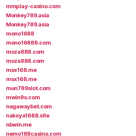
mmplay-casino.com
Monkey789.asia
Monkey789.asia
mono1688
mono16888.com
moza888.com
moza888.com
msx168.me
msx168.me
mun789slot.com
mwin9s.com
nagawaybet.com
nakoya1688.site
nbwin.me
nemo168casino.com