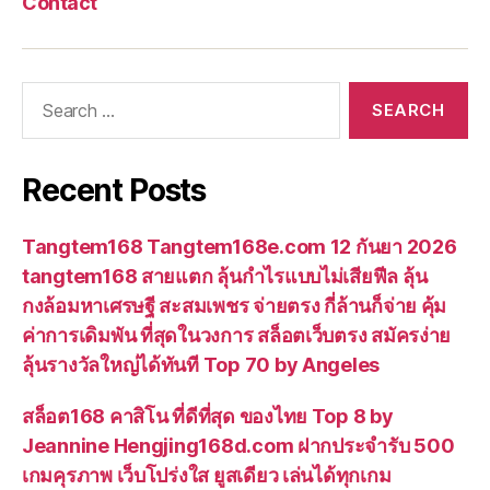
Contact
Search
for:
Recent Posts
Tangtem168 Tangtem168e.com 12 กันยา 2026
tangtem168 สายแตก ลุ้นกำไรแบบไม่เสียฟีล ลุ้น
กงล้อมหาเศรษฐี สะสมเพชร จ่ายตรง กี่ล้านก็จ่าย คุ้ม
ค่าการเดิมพัน ที่สุดในวงการ สล็อตเว็บตรง สมัครง่าย
ลุ้นรางวัลใหญ่ได้ทันที Top 70 by Angeles
สล็อต168 คาสิโน ที่ดีที่สุด ของไทย Top 8 by
Jeannine Hengjing168d.com ฝากประจำรับ 500
เกมคุรภาพ เว็บโปร่งใส ยูสเดียว เล่นได้ทุกเกม