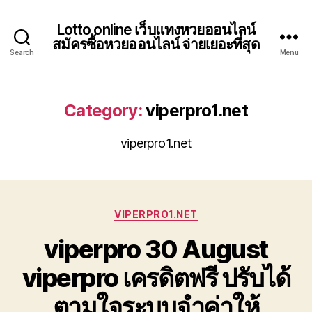
Lotto online เว็บแทงหวยออนไลน์
สมัครซื้อหวยออนไลน์ จ่ายเยอะที่สุด
Search
Menu
Category:
viperpro1.net
viperpro1.net
Categories
VIPERPRO1.NET
viperpro 30 August
viperpro เครดิตฟรี ปรับได้
ตามใจระบบจำค่าให้