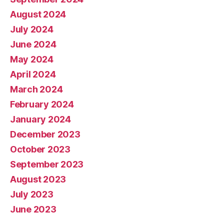
August 2024
July 2024
June 2024
May 2024
April 2024
March 2024
February 2024
January 2024
December 2023
October 2023
September 2023
August 2023
July 2023
June 2023