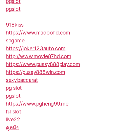
pgslot
pgslot
918kiss
https://www.madoohd.com
sagame
https://joker123auto.com
http://www.movie87hd.com
https://www.pussy888play.com
https://pussy888win.com
sexybaccarat
pg slot
pgslot
https://www.pgheng99.me
fullslot
live22
ดูหนัง