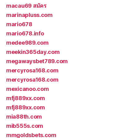
macau69 สมัคร
marinapluss.com
mario678
mario678.info
medee989.com
meekin365day.com
megawaysbet789.com
mercyrosa168.com
mercyrosa168.com
mexicanoo.com
mfj889xx.com
mfj889xx.com
mia88th.com
mib555s.com
mmgoldsbets.com