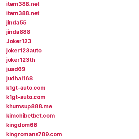
item388.net
item388.net
jinda55
jinda888
Joker123
joker123auto
joker123th
juad69
judhai168
k1gt-auto.com
k1gt-auto.com
khumsup888.me
kimchibetbet.com
kingdom66
kingromans789.com