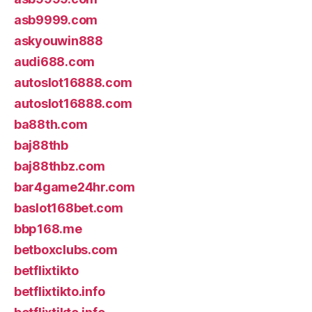
asb9999.com
askyouwin888
audi688.com
autoslot16888.com
autoslot16888.com
ba88th.com
baj88thb
baj88thbz.com
bar4game24hr.com
baslot168bet.com
bbp168.me
betboxclubs.com
betflixtikto
betflixtikto.info