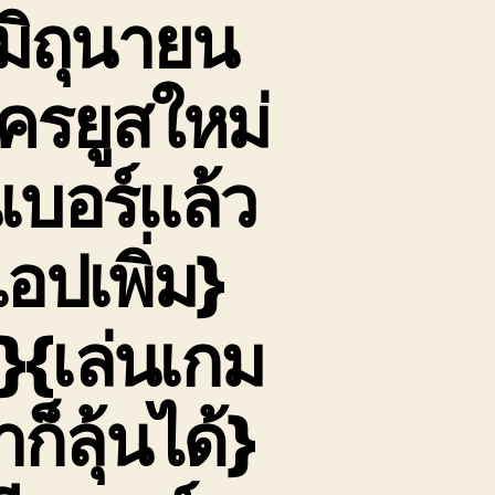
มิถุนายน
ัครยูสใหม่
นเบอร์แล้ว
อปเพิ่ม}
}{เล่นเกม
ก็ลุ้นได้}