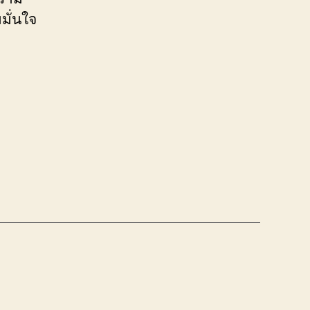
มั่นใจ