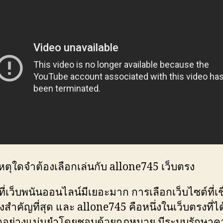
หตุใดจำต้องเลือกเล่นกับ allone745 เว็บตรง
ี่เว็บพนันออนไลน์มีเยอะมาก การเลือกเว็บไซต์ที่เชื
ิ่งสำคัญที่สุด และ allone745 คือหนึ่งในเว็บตรงที่ได
ตอย่างแม่นยำโดยชอบด้วยกฎหมาย มีระบบรักษาค