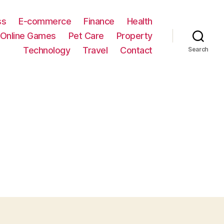
ss
E-commerce
Finance
Health
Online Games
Pet Care
Property
Technology
Travel
Contact
Search