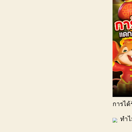
การได้ร
ทำไ