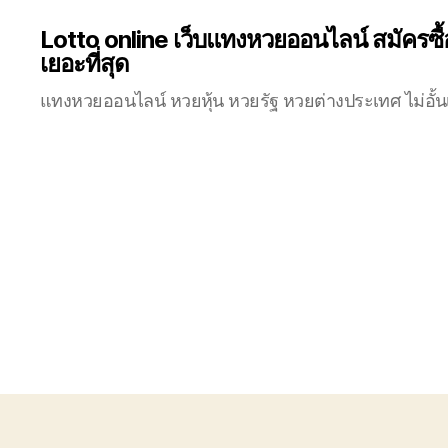
Lotto online เว็บแทงหวยออนไลน์ สมัครซื
เยอะที่สุด
แทงหวยออนไลน์ หวยหุ้น หวยรัฐ หวยต่างประเทศ ไม่อั้นเ