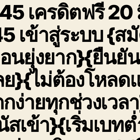
45 เครดิตฟรี 20 
 เข้าสู่ระบบ {สม
ตอนยุ่งยาก}{ยืนยั
้เลย}{ไม่ต้องโหลดแ
กง่ายทุกช่วงเวลา
สเข้า}{เริ่มเบทต่ำ