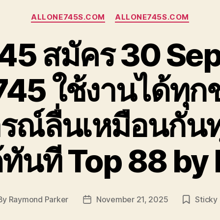
Categories
ALLONE745S.COM
ALLONE745S.COM
745 สมัคร 30 Se
745 ใช้งานได้ทุ
ณ์ลื่นเหมือนกันท
้ทันที Top 88 by 
By
Raymond Parker
November 21, 2025
Sticky
st
Post
hor
date