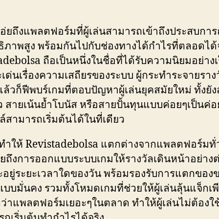
ดเอ่ยถึงแพลตฟอร์มที่ผู้เล่นสามารถเข้าถึงประสบกา
ธิภาพสูง พร้อมกันไปกับช่องทางได้กำไรที่ตลอดได้จ
debolsa ถือเป็นหนึ่งในชื่อที่ได้รับความนิยมอย่างเ
เด่นเรื่องความเสถียรของระบบ ผู้กระทำระจายรางวั
ล้วก็ฟีพบร์เกมที่ตอบปัญหาผู้เล่นยุคสมัยใหม่ ทั้งยั
็ว สายเน้นย้ำโบนัส หรือสายปั้นทุนแบบค่อยๆเป็นค่
์สามารถเริ่มต้นได้ในที่เดียว
ที่ทำให้ Revistadebolsa แตกต่างจากแพลตฟอร์มทั
ยถึงการออกแบบระบบเกมให้รางวัลเดินหน้าอย่างต่อ
จะอยู่ระยะเวลาใดของวัน พร้อมรองรับการแตกของ
บบมั่นคง รวมทั้งโหมดเกมที่ช่วยให้ผู้เล่นลุ้นแจ็กเ
วกว่าแพลตฟอร์มเยอะๆในตลาด ทำให้ผู้เล่นไม่ต้องใช้
รถเริ่มต้นทำกำไรได้จริง