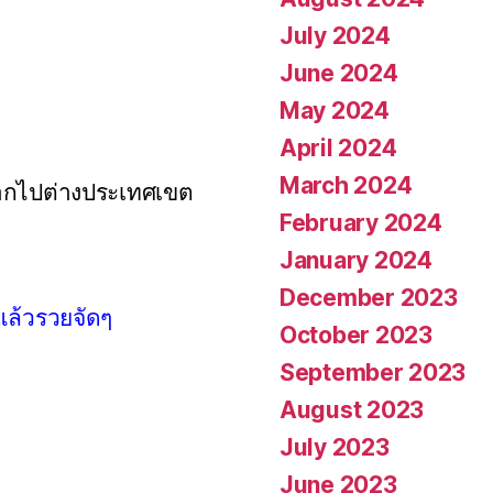
July 2024
June 2024
May 2024
April 2024
March 2024
วออกไปต่างประเทศเขต
February 2024
January 2024
December 2023
แล้วรวยจัดๆ
October 2023
September 2023
August 2023
July 2023
June 2023