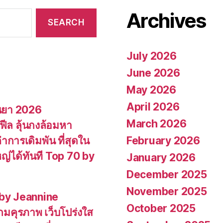
Archives
July 2026
June 2026
May 2026
April 2026
นยา 2026
March 2026
ีล ลุ้นกงล้อมหา
February 2026
่าการเดิมพัน ที่สุดใน
หญ่ได้ทันที Top 70 by
January 2026
December 2025
November 2025
8 by Jeannine
October 2025
คุรภาพ เว็บโปร่งใส