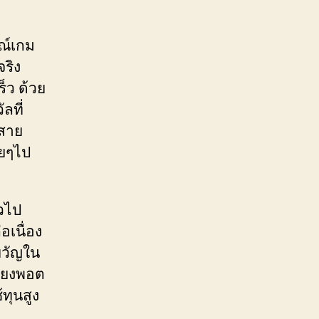
รณ์เกม
ริง
ร็ว ด้วย
ลที่
งสาย
อยๆไป
่วไป
เนื่อง
ขวัญใน
พียงพอต
ทุนสูง