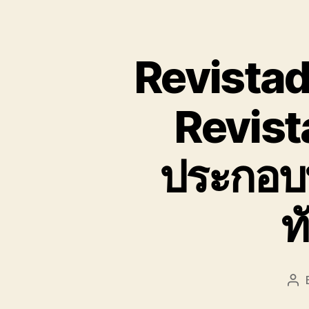
Revistad
Revist
ประกอบท
ท
Po
aut