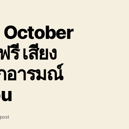
3 October
ี เสียง
ุกอารมณ์
ou
 post