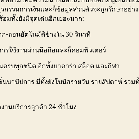
ฟอร์มให้มีความนำสมัยและก็ปลอดภัย ผู้เล่นเชื่อมั
กธุรกรรมการเงินและก็ข้อมูลส่วนตัวจะถูกรักษาอย่า
พร้อมทั้งยังมีจุดเด่นอีกเยอะมาก:
ก-ถอนอัตโนมัติข้างใน 30 วินาที
การใช้งานผ่านมือถือและก็คอมพิวเตอร์
นครบทุกชนิด อีกทั้งบาคาร่า สล็อต และกีฬา
่นนานัปการ มีทั้งยังโบนัสรายวัน รายสัปดาห์ รวมทั
านบริการลูกค้า 24 ชั่วโมง