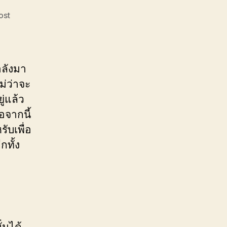
ost
ำลังมา
ม่ว่าจะ
ู่แล้ว
อจากนี้
ับเพื่อ
กทั้ง