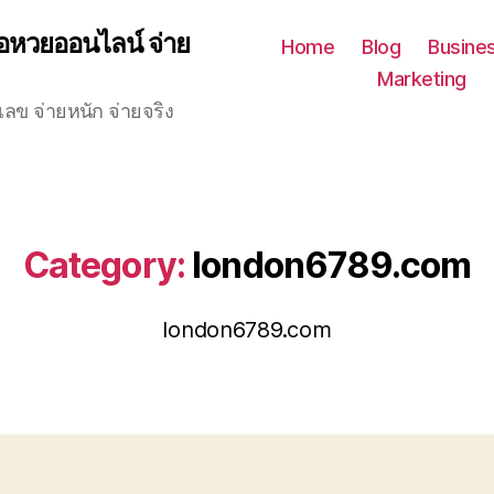
้อหวยออนไลน์ จ่าย
Home
Blog
Busine
Marketing
ลข จ่ายหนัก จ่ายจริง
Category:
london6789.com
london6789.com