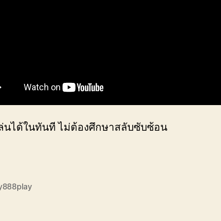
มเล่นได้ในทันที ไม่ต้องศึกษาสลับซับซ้อน
y888play