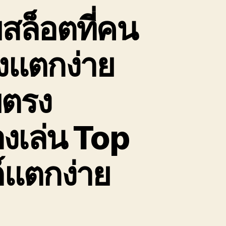
สล็อตที่คน
้งแตกง่าย
บตรง
เล่น Top
์แตกง่าย