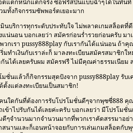
อตแตกหนักแตกจริง ซื้อฟรีสปินแบบฉ่ำๆได้ในทันที 
รวมทั้งกิจกรรมซัพพอร์ตเยอะมาก
ินบริการทุกระดับประทับใจ ไม่พลาดเกมสล็อตที่ดีท
งแน่นอน บอกเลยว่า สมัครก่อนร่ำรวยก่อนครับ มาเ
พวกเรา pussy888play กับเรากันได้แน่นอน ถ้าคุ
ริ่มทำเงินกับเราล่ะก็ มาลงทะเบียนสมัครสมาชิกใหม
กันได้เลยครับผม สมัครฟรี ไม่มีคุณค่าธรรมเนียม 
มชั่นแล้วก็กิจกรรมสุดปังจาก pussy888play รับเ
ด้ตั้งแต่ลงทะเบียนเป็นสมาชิก!
คนใดกันที่ต้องการรับโปรโมชั่นดีๆจากพุซซี่888 คุ
เข้าไปรับกันได้เลยค่ะครับ บอกเลยว่า มีโปรโมชั่
มดีๆจำนวนมากจำนวนมากที่พวกเราคัดสรรมาอย่างด
กสนานและก็เอนหน้าจอยกับการเล่นเกมสล็อตกับพุซ