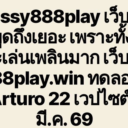
ssy888play เว็บ
พูดถึงเยอะ เพราะทั
เล่นเพลินมาก เว็
8play.win ทดลอง
rturo 22 เวปไซต
มี.ค. 69