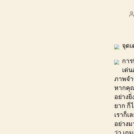
P
a
จุดเ
การท
เด่น
ภาพจำข
หากคุณ
อย่างยิ่
ยาก ก็
เราก็เล
อย่างม
ว่า เกม