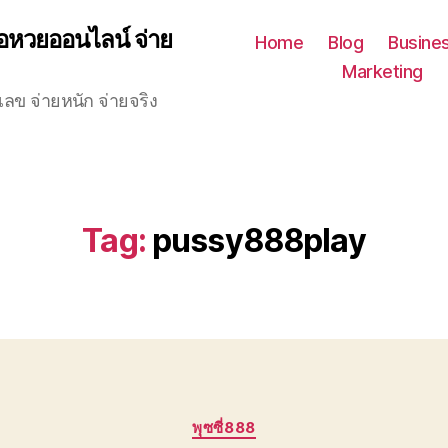
้อหวยออนไลน์ จ่าย
Home
Blog
Busine
Marketing
ลข จ่ายหนัก จ่ายจริง
Tag:
pussy888play
Categories
พุซซี่888