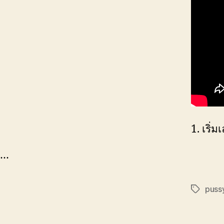
1. เริ่
…
puss
Tags