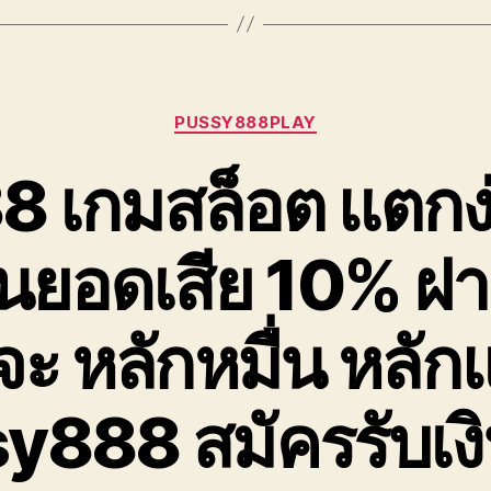
Categories
PUSSY888PLAY
 เกมสล็อต แตกง่า
ืนยอดเสีย 10% ฝ
ะ หลักหมื่น หลั
sy888 สมัครรับเง