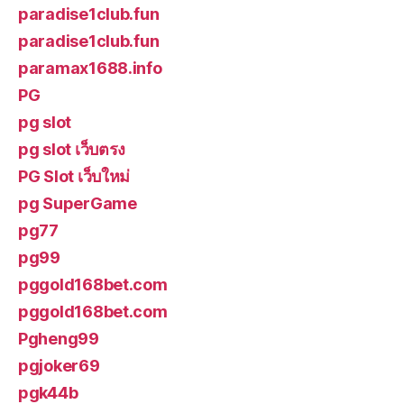
paradise1club.fun
paradise1club.fun
paramax1688.info
PG
pg slot
pg slot เว็บตรง
PG Slot เว็บใหม่
pg SuperGame
pg77
pg99
pggold168bet.com
pggold168bet.com
Pgheng99
pgjoker69
pgk44b