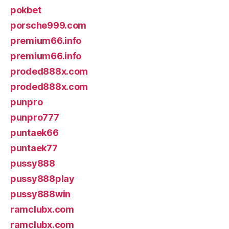
pokbet
porsche999.com
premium66.info
premium66.info
proded888x.com
proded888x.com
punpro
punpro777
puntaek66
puntaek77
pussy888
pussy888play
pussy888win
ramclubx.com
ramclubx.com