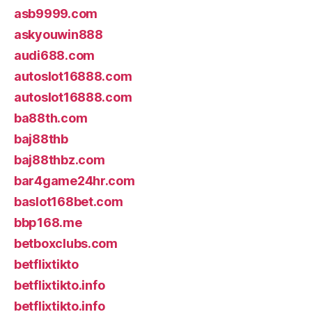
asb9999.com
askyouwin888
audi688.com
autoslot16888.com
autoslot16888.com
ba88th.com
baj88thb
baj88thbz.com
bar4game24hr.com
baslot168bet.com
bbp168.me
betboxclubs.com
betflixtikto
betflixtikto.info
betflixtikto.info