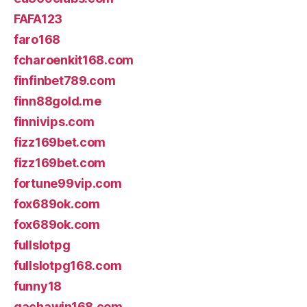
FAFA123
faro168
fcharoenkit168.com
finfinbet789.com
finn88gold.me
finnivips.com
fizz169bet.com
fizz169bet.com
fortune99vip.com
fox689ok.com
fox689ok.com
fullslotpg
fullslotpg168.com
funny18
gachawin168.com