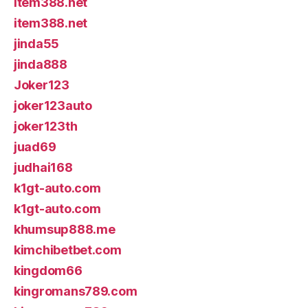
item388.net
item388.net
jinda55
jinda888
Joker123
joker123auto
joker123th
juad69
judhai168
k1gt-auto.com
k1gt-auto.com
khumsup888.me
kimchibetbet.com
kingdom66
kingromans789.com