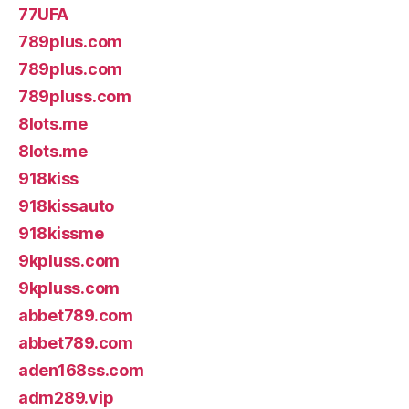
77UFA
789plus.com
789plus.com
789pluss.com
8lots.me
8lots.me
918kiss
918kissauto
918kissme
9kpluss.com
9kpluss.com
abbet789.com
abbet789.com
aden168ss.com
adm289.vip