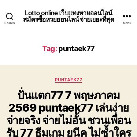
Lotto online เว็บแทงหวยออนไลน์
สมัครซื้อหวยออนไลน์ จ่ายเยอะที่สุด
Search
Menu
Tag:
puntaek77
Categories
PUNTAEK77
ปั่นแตก77 7 พฤษภาคม
2569 puntaek77 เล่นง่าย
จ่ายจริง จ่ายไม่อั้น ชวนเพื่อน
รับ 77 ธีมเกม ยูนีค ไม่ซ้ำใคร