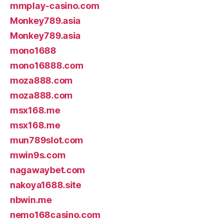
mmplay-casino.com
Monkey789.asia
Monkey789.asia
mono1688
mono16888.com
moza888.com
moza888.com
msx168.me
msx168.me
mun789slot.com
mwin9s.com
nagawaybet.com
nakoya1688.site
nbwin.me
nemo168casino.com