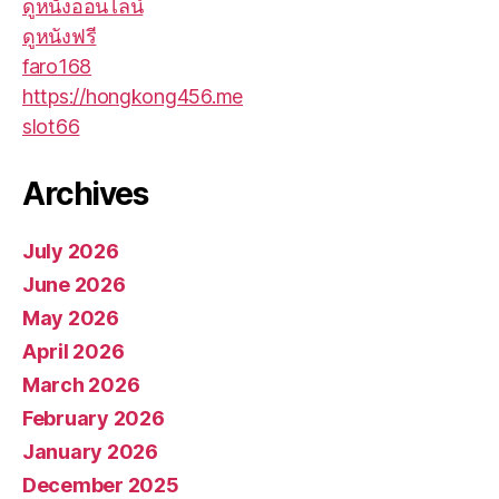
ดูหนังออนไลน์
ดูหนังฟรี
faro168
https://hongkong456.me
slot66
Archives
July 2026
June 2026
May 2026
April 2026
March 2026
February 2026
January 2026
December 2025