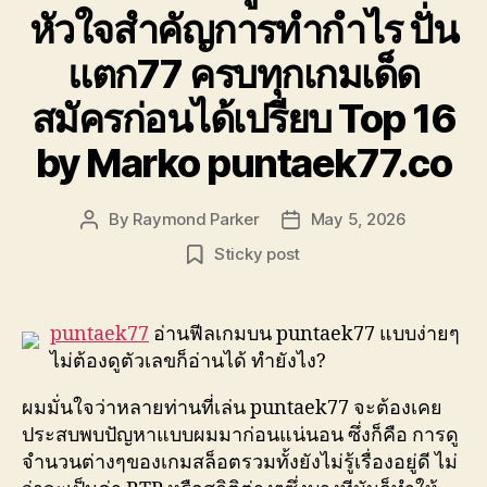
หัวใจสำคัญการทำกำไร ปั่น
แตก77 ครบทุกเกมเด็ด
สมัครก่อนได้เปรียบ Top 16
by Marko puntaek77.co
By
Raymond Parker
May 5, 2026
Post
Post
author
date
Sticky post
puntaek77
อ่านฟีลเกมบน puntaek77 แบบง่ายๆ
ไม่ต้องดูตัวเลขก็อ่านได้ ทำยังไง?
ผมมั่นใจว่าหลายท่านที่เล่น puntaek77 จะต้องเคย
ประสบพบปัญหาแบบผมมาก่อนแน่นอน ซึ่งก็คือ การดู
จำนวนต่างๆของเกมสล็อตรวมทั้งยังไม่รู้เรื่องอยู่ดี ไม่