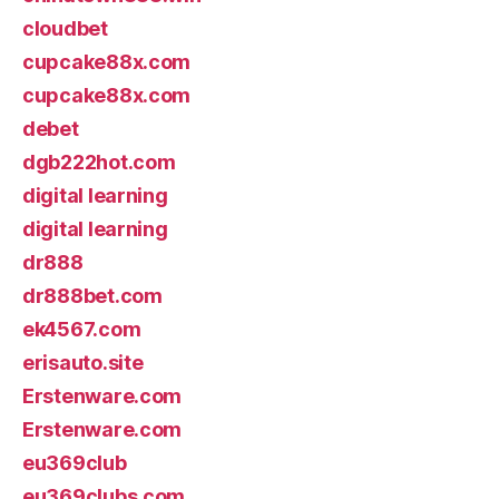
cloudbet
cupcake88x.com
cupcake88x.com
debet
dgb222hot.com
digital learning
digital learning
dr888
dr888bet.com
ek4567.com
erisauto.site
Erstenware.com
Erstenware.com
eu369club
eu369clubs.com