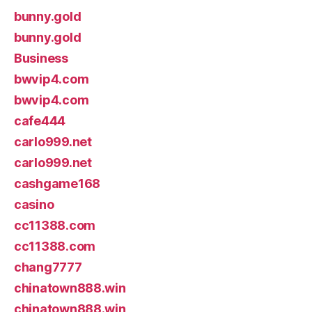
bunny.gold
bunny.gold
Business
bwvip4.com
bwvip4.com
cafe444
carlo999.net
carlo999.net
cashgame168
casino
cc11388.com
cc11388.com
chang7777
chinatown888.win
chinatown888.win