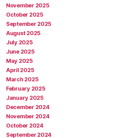
November 2025
October 2025
September 2025
August 2025
July 2025
June 2025
May 2025
April 2025
March 2025
February 2025
January 2025
December 2024
November 2024
October 2024
September 2024