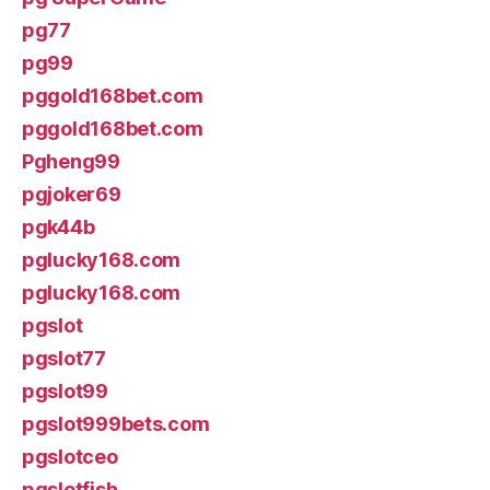
pg77
pg99
pggold168bet.com
pggold168bet.com
Pgheng99
pgjoker69
pgk44b
pglucky168.com
pglucky168.com
pgslot
pgslot77
pgslot99
pgslot999bets.com
pgslotceo
pgslotfish