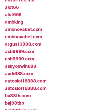
alot66
alot666
ambking
ambnovabet.com
ambnovabet.com
argus16888.com
asb9999.com
asb9999.com
askyouwin888
audi688.com
autoslot16888.com
autoslot16888.com
ba88th.com
baj88thb