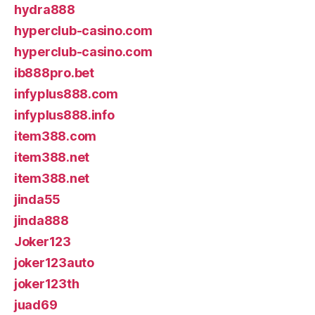
hydra888
hyperclub-casino.com
hyperclub-casino.com
ib888pro.bet
infyplus888.com
infyplus888.info
item388.com
item388.net
item388.net
jinda55
jinda888
Joker123
joker123auto
joker123th
juad69