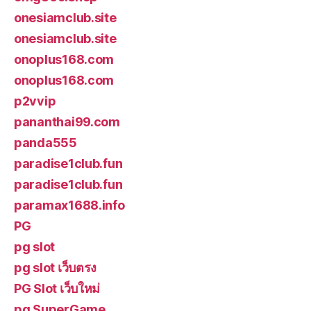
onesiamclub.site
onesiamclub.site
onoplus168.com
onoplus168.com
p2vvip
pananthai99.com
panda555
paradise1club.fun
paradise1club.fun
paramax1688.info
PG
pg slot
pg slot เว็บตรง
PG Slot เว็บใหม่
pg SuperGame