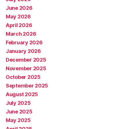
June 2026
May 2026
April 2026
March 2026
February 2026
January 2026
December 2025
November 2025
October 2025
September 2025
August 2025
July 2025
June 2025
May 2025
April 2025