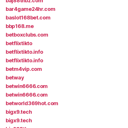
baj88thbz.com
bar4game24hr.com
baslot168bet.com
bbp168.me
betboxclubs.com
betflixtikto
betflixtikto.info
betflixtikto.info
betm4vip.com
betway
betwin6666.com
betwin6666.com
betworld369hot.com
bigx9.tech
bigx9.tech