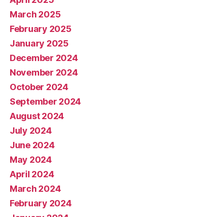
March 2025
February 2025
January 2025
December 2024
November 2024
October 2024
September 2024
August 2024
July 2024
June 2024
May 2024
April 2024
March 2024
February 2024