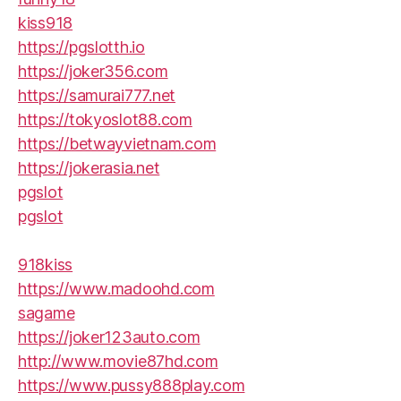
kiss918
https://pgslotth.io
https://joker356.com
https://samurai777.net
https://tokyoslot88.com
https://betwayvietnam.com
https://jokerasia.net
pgslot
pgslot
918kiss
https://www.madoohd.com
sagame
https://joker123auto.com
http://www.movie87hd.com
https://www.pussy888play.com