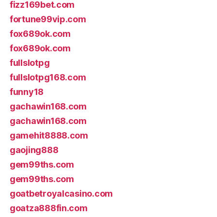
fizz169bet.com
fortune99vip.com
fox689ok.com
fox689ok.com
fullslotpg
fullslotpg168.com
funny18
gachawin168.com
gachawin168.com
gamehit8888.com
gaojing888
gem99ths.com
gem99ths.com
goatbetroyalcasino.com
goatza888fin.com