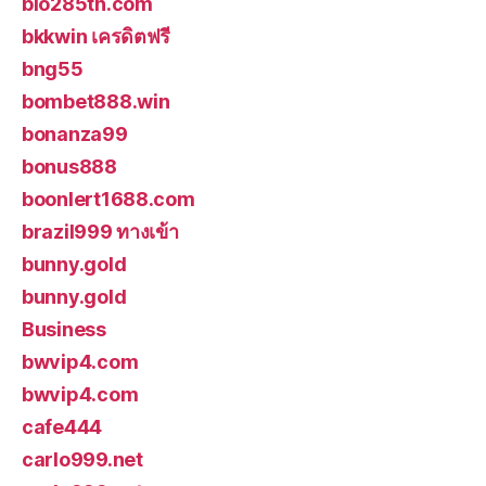
bio285th.com
bkkwin เครดิตฟรี
bng55
bombet888.win
bonanza99
bonus888
boonlert1688.com
brazil999 ทางเข้า
bunny.gold
bunny.gold
Business
bwvip4.com
bwvip4.com
cafe444
carlo999.net