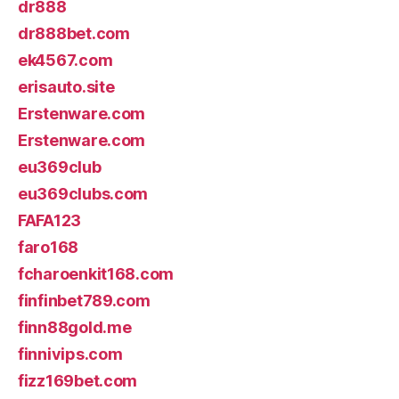
dr888
dr888bet.com
ek4567.com
erisauto.site
Erstenware.com
Erstenware.com
eu369club
eu369clubs.com
FAFA123
faro168
fcharoenkit168.com
finfinbet789.com
finn88gold.me
finnivips.com
fizz169bet.com