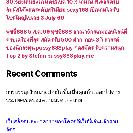
30%ยิ่งเล่นยิ่งได้ แคชแบค 10% เกมดัง ฟีเจอร์ครบ
สัมผัสโต๊ะสดระดับพรีเมียม sexy168 เปิดเกมไว รับ
โปรใหญ่ไปเลย 3 July 69
พุซซี่888 5 ส.ค. 69 พุซซี่888 อาณาจักรเกมออนไลน์ที่
ครบเครื่องที่สุด สมัครรับ 500 ฝาก-ถอน 3 วิ สวรรค์
ของนักลงทุน pussy888play กดสมัคร รับความสนุก
Top 2 by Stefan pussy888play.me
Recent Comments
การบรรลุเป้าหมายมักเกิดขึ้นเมื่อคุณก้าวออกไปต่าง
ประเทศเขตของความสะดวกสบาย
เว็บสล็อตและบาคาร่าของโครตดีเว็บนี้เล่นแล้วรวย
จัดๆ