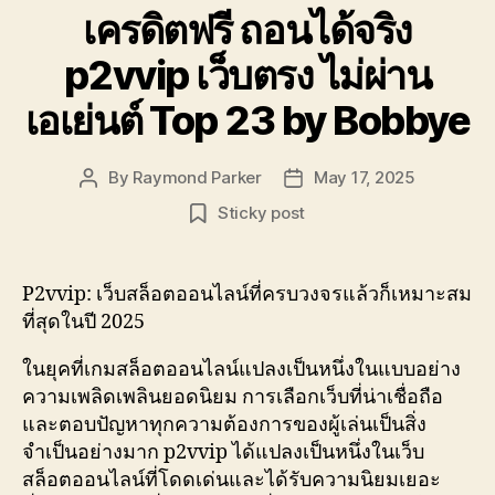
เครดิตฟรี ถอนได้จริง
p2vvip เว็บตรง ไม่ผ่าน
เอเย่นต์ Top 23 by Bobbye
By
Raymond Parker
May 17, 2025
Post
Post
author
date
Sticky post
P2vvip: เว็บสล็อตออนไลน์ที่ครบวงจรแล้วก็เหมาะสม
ที่สุดในปี 2025
ในยุคที่เกมสล็อตออนไลน์แปลงเป็นหนึ่งในแบบอย่าง
ความเพลิดเพลินยอดนิยม การเลือกเว็บที่น่าเชื่อถือ
และตอบปัญหาทุกความต้องการของผู้เล่นเป็นสิ่ง
จำเป็นอย่างมาก p2vvip ได้แปลงเป็นหนึ่งในเว็บ
สล็อตออนไลน์ที่โดดเด่นและได้รับความนิยมเยอะ