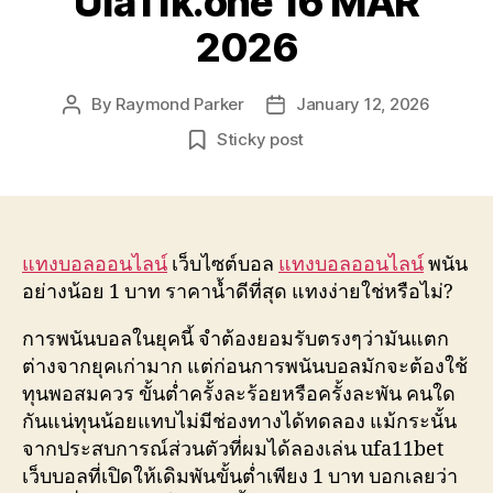
Ufa11k.one 16 MAR
2026
By
Raymond Parker
January 12, 2026
Post
Post
author
date
Sticky post
แทงบอลออนไลน์
เว็บไซต์บอล
แทงบอลออนไลน์
พนัน
อย่างน้อย 1 บาท ราคาน้ำดีที่สุด แทงง่ายใช่หรือไม่?
การพนันบอลในยุคนี้ จำต้องยอมรับตรงๆว่ามันแตก
ต่างจากยุคเก่ามาก แต่ก่อนการพนันบอลมักจะต้องใช้
ทุนพอสมควร ขั้นต่ำครั้งละร้อยหรือครั้งละพัน คนใด
กันแน่ทุนน้อยแทบไม่มีช่องทางได้ทดลอง แม้กระนั้น
จากประสบการณ์ส่วนตัวที่ผมได้ลองเล่น ufa11bet
เว็บบอลที่เปิดให้เดิมพันขั้นต่ำเพียง 1 บาท บอกเลยว่า