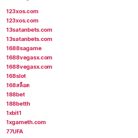
123xos.com
123xos.com
13satanbets.com
13satanbets.com
1688sagame
1688vegasx.com
1688vegasx.com
168slot
168สล็อต
188bet
188betth
1xbit1
1xgameth.com
77UFA