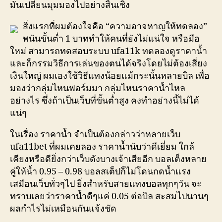
มันเปลี่ยนมุมมองไปอย่างสิ้นเชิง
สิ่งแรกที่ผมต้องใจคือ “ความอาจหาญให้ทดลอง”
พนันขั้นต่ำ 1 บาททำให้คนที่ยังไม่แน่ใจ หรือมือ
ใหม่ สามารถทดสอบระบบ ufa11k ทดลองดูราคาน้ำ
และก็กรรมวิธีการเล่นของตนได้จริงโดยไม่ต้องเสี่ยง
เงินใหญ่ ผมเองใช้วิธีแทงน้อยแม้กระนั้นหลายบิล เพื่อ
มองว่ากลุ่มไหนฟอร์มมา กลุ่มไหนราคาน้ำไหล
อย่างไร ซึ่งถ้าเป็นเว็บที่ขั้นต่ำสูง คงทำอย่างนี้ไม่ได้
แน่ๆ
ในเรื่อง ราคาน้ำ จำเป็นต้องกล่าวว่าหลายเว็บ
ufa11bet ที่ผมเคยลอง ราคาน้ำนับว่าดีเยี่ยม ใกล้
เคียงหรือดียิ่งกว่าเว็บดังบางเจ้าเสียอีก บอลเต็งหลาย
คู่ให้น้ำ 0.95 – 0.98 บอลสเต็ปก็ไม่โดนกดน้ำแรง
เสมือนเว็บทั่วๆไป ยิ่งสำหรับสายแทงบอลทุกๆวัน จะ
ทราบเลยว่าราคาน้ำดีๆแค่ 0.05 ต่อบิล สะสมไปนานๆ
ผลกำไรไม่เหมือนกันแจ้งชัด