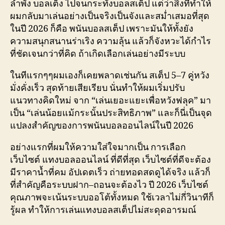
ลำพัง บอลเต็ง ไปจนกระทั่งบอลสเต็ป แต่ว่าสิ่งที่ทำให้
ผมกลับมาเล่นอย่างเป็นจริงเป็นจังและสม่ำเสมอที่สุด
ในปี 2026 ก็คือ พนันบอลสเต็ป เพราะมันให้ทั้งยัง
ความสนุกสนานร่าเริง ความลุ้น แล้วก็จังหวะได้กำไร
ที่ชัดเจนกว่าที่คิด ถ้าเกิดเลือกเล่นอย่างมีระบบ
ในทีแรกๆๆผมเองก็เคยพลาดเช่นกัน สเต็ป 5–7 คู่หวัง
มั่งคั่งเร็ว สุดท้ายเสียเรียบ นั่นทำให้ผมเริ่มปรับ
แนวทางคิดใหม่ จาก “เล่นเยอะแยะเพื่อหวังฟลุค” มา
เป็น “เล่นน้อยแม้กระนั้นประสิทธิภาพ” และก็นี่เป็นจุด
แปลงสำคัญของการพนันบอลออนไลน์ในปี 2026
อย่างแรกที่ผมให้ความใส่ใจมากเป็น การเลือก
เว็บไซต์ แทงบอลออนไลน์ ที่ดีที่สุด เว็บไซต์ที่ดีจะต้อง
มีราคาน้ำที่คม อัปเดตเร็ว ถ่ายทอดสดดูได้จริง แล้วก็
ที่สำคัญคือระบบฝาก–ถอนจะต้องไว ปี 2026 เว็บไซต์
คุณภาพจะเน้นระบบออโต้ทั้งหมด ใช้เวลาไม่กี่วินาทีก็
รู้ผล ทำให้การเล่นแทงบอลสเต็ปไม่สะดุดอารมณ์