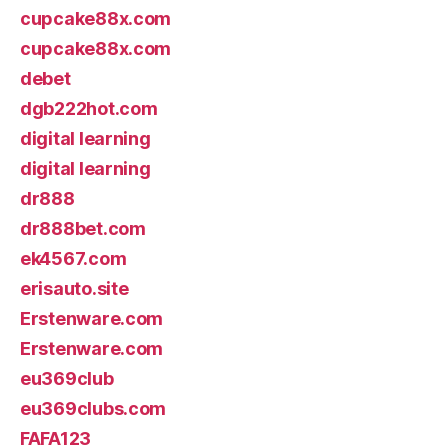
cupcake88x.com
cupcake88x.com
debet
dgb222hot.com
digital learning
digital learning
dr888
dr888bet.com
ek4567.com
erisauto.site
Erstenware.com
Erstenware.com
eu369club
eu369clubs.com
FAFA123