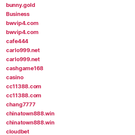
bunny.gold
Business
bwvip4.com
bwvip4.com
cafe444
carlo999.net
carlo999.net
cashgame168
casino
cc11388.com
cc11388.com
chang7777
chinatown888.win
chinatown888.win
cloudbet