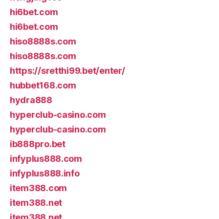
hi6bet.com
hi6bet.com
hiso8888s.com
hiso8888s.com
https://sretthi99.bet/enter/
hubbet168.com
hydra888
hyperclub-casino.com
hyperclub-casino.com
ib888pro.bet
infyplus888.com
infyplus888.info
item388.com
item388.net
item388.net