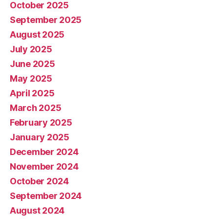
October 2025
September 2025
August 2025
July 2025
June 2025
May 2025
April 2025
March 2025
February 2025
January 2025
December 2024
November 2024
October 2024
September 2024
August 2024