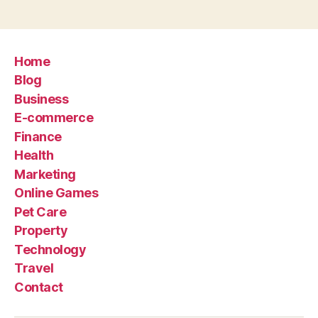
Home
Blog
Business
E-commerce
Finance
Health
Marketing
Online Games
Pet Care
Property
Technology
Travel
Contact