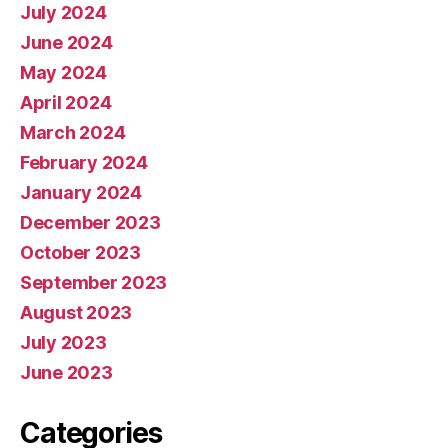
July 2024
June 2024
May 2024
April 2024
March 2024
February 2024
January 2024
December 2023
October 2023
September 2023
August 2023
July 2023
June 2023
Categories