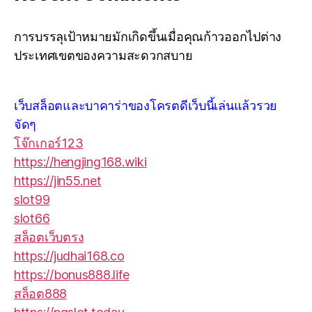
การบรรลุเป้าหมายมักเกิดขึ้นเมื่อคุณก้าวออกไปต่าง
ประเทศเขตของความสะดวกสบาย
เว็บสล็อตและบาคาร่าของโครตดีเว็บนี้เล่นแล้วรวย
จัดๆ
โจ๊กเกอร์123
https://hengjing168.wiki
https://jin55.net
slot99
slot66
สล็อตเว็บตรง
https://judhai168.co
https://bonus888.life
สล็อต888