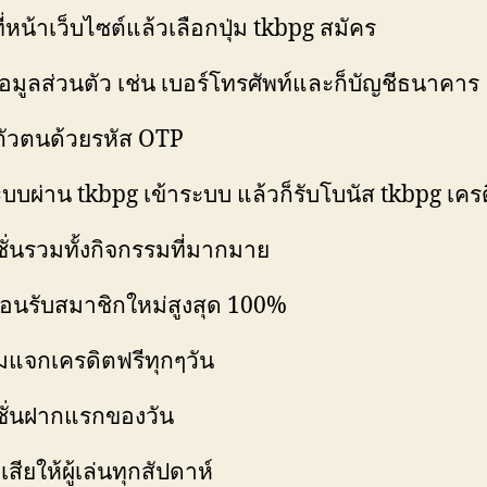
ี่หน้าเว็บไซต์แล้วเลือกปุ่ม tkbpg สมัคร
อมูลส่วนตัว เช่น เบอร์โทรศัพท์และก็บัญชีธนาคาร
ตัวตนด้วยรหัส OTP
ระบบผ่าน tkbpg เข้าระบบ แล้วก็รับโบนัส tkbpg เคร
ั่นรวมทั้งกิจกรรมที่มากมาย
้อนรับสมาชิกใหม่สูงสุด 100%
มแจกเครดิตฟรีทุกๆวัน
ั่นฝากแรกของวัน
สียให้ผู้เล่นทุกสัปดาห์