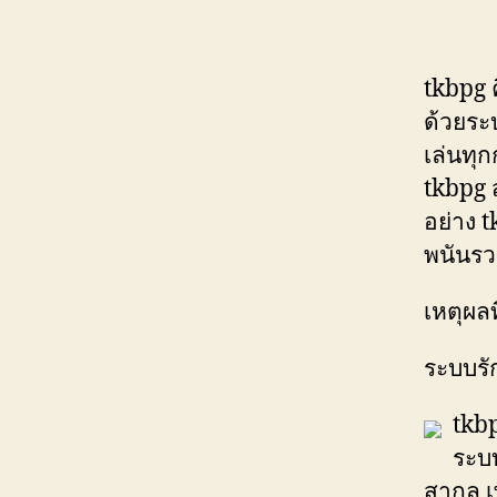
tkbpg 
ด้วยระบ
เล่นทุก
tkbpg 
อย่าง t
พนันรว
เหตุผลท
ระบบรั
tkbp
ระบบ
สากล เ