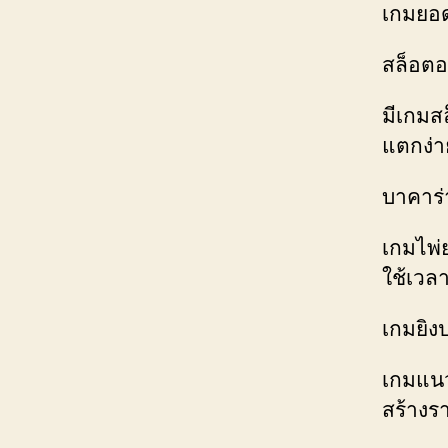
เกมยอดฮ
สล็อตอ
มีเกมส
แตกง่า
บาคาร่
เกมไพ่
ใช้เวล
เกมยิง
เกมแนว
สร้างรา