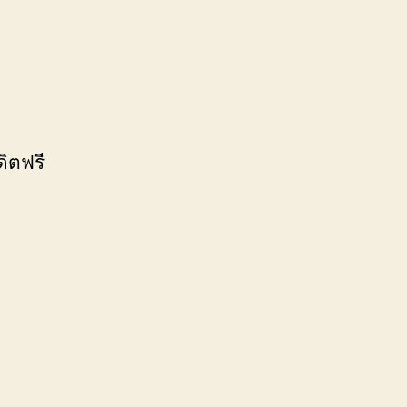
ดิตฟรี