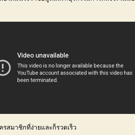
ครสมาชิกที่ง่ายและก็รวดเร็ว