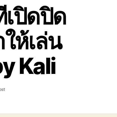
ีเปิดปิด
ให้เล่น
by Kali
ost