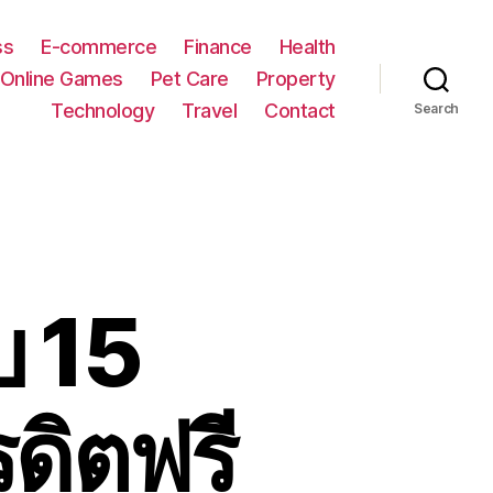
ss
E-commerce
Finance
Health
Online Games
Pet Care
Property
Technology
Travel
Contact
Search
บ 15
ดิตฟรี