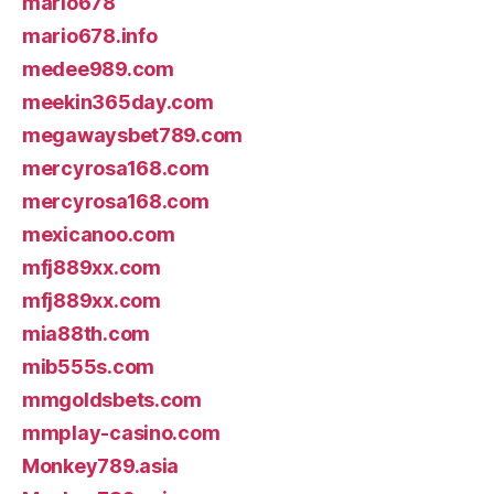
mario678
mario678.info
medee989.com
meekin365day.com
megawaysbet789.com
mercyrosa168.com
mercyrosa168.com
mexicanoo.com
mfj889xx.com
mfj889xx.com
mia88th.com
mib555s.com
mmgoldsbets.com
mmplay-casino.com
Monkey789.asia