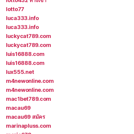
lotto432 ทางเข้า
lotto77
luca333.info
luca333.info
luckycat789.com
luckycat789.com
luis16888.com
luis16888.com
lux555.net
m4newonline.com
m4newonline.com
mac1bet789.com
macau69
macau69 สมัคร
marinapluss.com