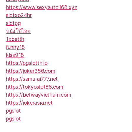
https://www.sexyauto168.xyz
slotxo24hr
slotpg
หนังโป๊ไทย
1xbetth
funny18
kiss918
https://pgslotth.io
https://joker356.com
https://samurai777.net
https://tokyoslot88.com
https://betwayvietnam.com
https://jokerasia.net
pgslot
pgslot