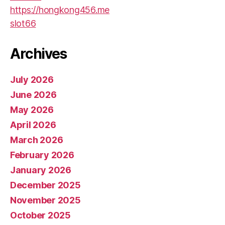
https://hongkong456.me
slot66
Archives
July 2026
June 2026
May 2026
April 2026
March 2026
February 2026
January 2026
December 2025
November 2025
October 2025