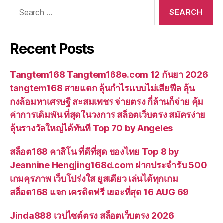
Search
for:
Recent Posts
Tangtem168 Tangtem168e.com 12 กันยา 2026
tangtem168 สายแตก ลุ้นกำไรแบบไม่เสียฟีล ลุ้น
กงล้อมหาเศรษฐี สะสมเพชร จ่ายตรง กี่ล้านก็จ่าย คุ้ม
ค่าการเดิมพัน ที่สุดในวงการ สล็อตเว็บตรง สมัครง่าย
ลุ้นรางวัลใหญ่ได้ทันที Top 70 by Angeles
สล็อต168 คาสิโน ที่ดีที่สุด ของไทย Top 8 by
Jeannine Hengjing168d.com ฝากประจำรับ 500
เกมคุรภาพ เว็บโปร่งใส ยูสเดียว เล่นได้ทุกเกม
สล็อต168 แจก เครดิตฟรี เยอะที่สุด 16 AUG 69
Jinda888 เวปไซต์ตรง สล็อตเว็บตรง 2026