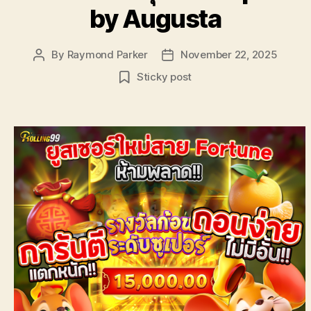
by Augusta
By
Raymond Parker
November 22, 2025
Post
Post
author
date
Sticky post