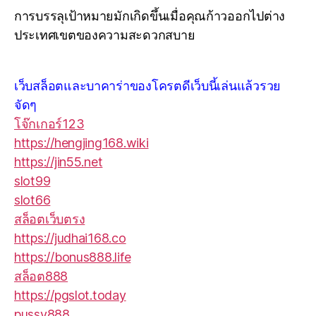
การบรรลุเป้าหมายมักเกิดขึ้นเมื่อคุณก้าวออกไปต่าง
ประเทศเขตของความสะดวกสบาย
เว็บสล็อตและบาคาร่าของโครตดีเว็บนี้เล่นแล้วรวย
จัดๆ
โจ๊กเกอร์123
https://hengjing168.wiki
https://jin55.net
slot99
slot66
สล็อตเว็บตรง
https://judhai168.co
https://bonus888.life
สล็อต888
https://pgslot.today
pussy888