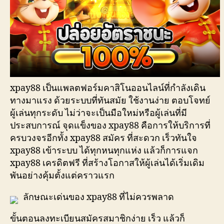
xpay88 เป็นแพลตฟอร์มคาสิโนออนไลน์ที่กำลังเดิน
ทางมาแรง ด้วยระบบที่ทันสมัย ใช้งานง่าย ตอบโจทย์
ผู้เล่นทุกระดับ ไม่ว่าจะเป็นมือใหม่หรือผู้เล่นที่มี
ประสบการณ์ จุดแข็งของ xpay88 คือการให้บริการที่
ครบวงจรอีกทั้ง xpay88 สมัคร ที่สะดวก เร็วทันใจ
xpay88 เข้าระบบ ได้ทุกหนทุกแห่ง แล้วก็การแจก
xpay88 เครดิตฟรี ที่สร้างโอกาสให้ผู้เล่นได้เริ่มเดิม
พันอย่างคุ้มตั้งแต่คราวแรก
ลักษณะเด่นของ xpay88 ที่ไม่ควรพลาด
ขั้นตอนลงทะเบียนสมัครสมาชิกง่าย เร็ว แล้วก็