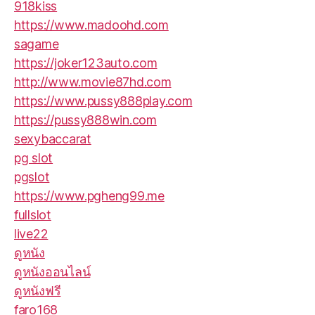
918kiss
https://www.madoohd.com
sagame
https://joker123auto.com
http://www.movie87hd.com
https://www.pussy888play.com
https://pussy888win.com
sexybaccarat
pg slot
pgslot
https://www.pgheng99.me
fullslot
live22
ดูหนัง
ดูหนังออนไลน์
ดูหนังฟรี
faro168