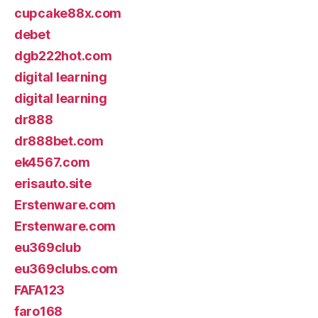
cupcake88x.com
debet
dgb222hot.com
digital learning
digital learning
dr888
dr888bet.com
ek4567.com
erisauto.site
Erstenware.com
Erstenware.com
eu369club
eu369clubs.com
FAFA123
faro168