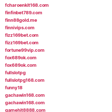
fcharoenkit168.com
finfinbet789.com
finn88gold.me
finnivips.com
fizz169bet.com
fizz169bet.com
fortune99vip.com
fox689ok.com
fox689ok.com
fullslotpg
fullslotpg168.com
funny18
gachawin168.com
gachawin168.com
gamehit8888.com