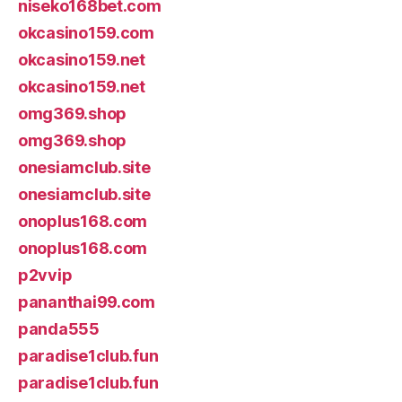
niseko168bet.com
okcasino159.com
okcasino159.net
okcasino159.net
omg369.shop
omg369.shop
onesiamclub.site
onesiamclub.site
onoplus168.com
onoplus168.com
p2vvip
pananthai99.com
panda555
paradise1club.fun
paradise1club.fun