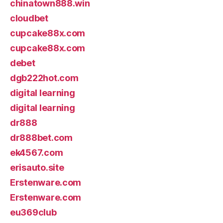
chinatown888.win
cloudbet
cupcake88x.com
cupcake88x.com
debet
dgb222hot.com
digital learning
digital learning
dr888
dr888bet.com
ek4567.com
erisauto.site
Erstenware.com
Erstenware.com
eu369club