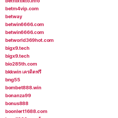
betflixtikto.info
betm4vip.com
betway
betwin6666.com
betwin6666.com
betworld369hot.com
bigx9.tech
bigx9.tech
bio285th.com
bkkwin เครดิตฟรี
bng55
bombet888.win
bonanza99
bonus888
boonlert1688.com