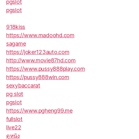
pgslot
pgslot
918kiss
https://www.madoohd.com
sagame
https://joker123auto.com
http://www.movie87hd.com
https://www.pussy888play.com
https://pussy888win.com
sexybaccarat
pg slot
pgslot
https://www.pgheng99.me
fullslot
live22
ดูหนัง