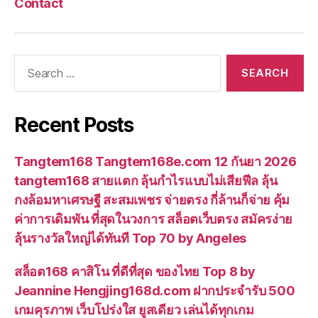
Contact
Search
for:
Recent Posts
Tangtem168 Tangtem168e.com 12 กันยา 2026
tangtem168 สายแตก ลุ้นกำไรแบบไม่เสียฟีล ลุ้น
กงล้อมหาเศรษฐี สะสมเพชร จ่ายตรง กี่ล้านก็จ่าย คุ้ม
ค่าการเดิมพัน ที่สุดในวงการ สล็อตเว็บตรง สมัครง่าย
ลุ้นรางวัลใหญ่ได้ทันที Top 70 by Angeles
สล็อต168 คาสิโน ที่ดีที่สุด ของไทย Top 8 by
Jeannine Hengjing168d.com ฝากประจำรับ 500
เกมคุรภาพ เว็บโปร่งใส ยูสเดียว เล่นได้ทุกเกม