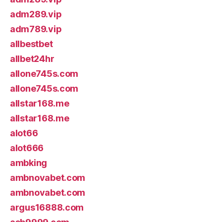
adm289.vip
adm789.vip
allbestbet
allbet24hr
allone745s.com
allone745s.com
allstar168.me
allstar168.me
alot66
alot666
ambking
ambnovabet.com
ambnovabet.com
argus16888.com