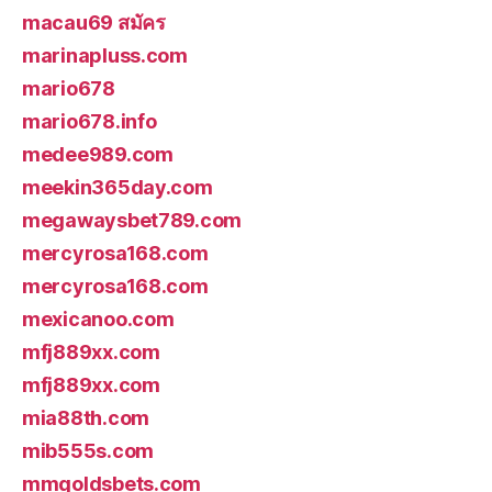
macau69 สมัคร
marinapluss.com
mario678
mario678.info
medee989.com
meekin365day.com
megawaysbet789.com
mercyrosa168.com
mercyrosa168.com
mexicanoo.com
mfj889xx.com
mfj889xx.com
mia88th.com
mib555s.com
mmgoldsbets.com