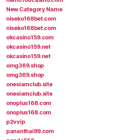
New Category Name
niseko168bet.com
niseko168bet.com
okcasino159.com
okcasino159.net
okcasino159.net
omg369.shop
omg369.shop
onesiamclub.site
onesiamclub.site
onoplus168.com
onoplus168.com
p2vvip
pananthai99.com