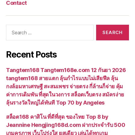
Contact
Search
for:
Recent Posts
Tangtem168 Tangtem168e.com 12 กันยา 2026
tangtem168 สายแตก ลุ้นกำไรแบบไม่เสียฟีล ลุ้น
กงล้อมหาเศรษฐี สะสมเพชร จ่ายตรง กี่ล้านก็จ่าย คุ้ม
ค่าการเดิมพัน ที่สุดในวงการ สล็อตเว็บตรง สมัครง่าย
ลุ้นรางวัลใหญ่ได้ทันที Top 70 by Angeles
สล็อต168 คาสิโน ที่ดีที่สุด ของไทย Top 8 by
Jeannine Hengjing168d.com ฝากประจำรับ 500
เกมคุรภาพ เว็บโปร่งใส ยูสเดียว เล่นได้ทุกเกม