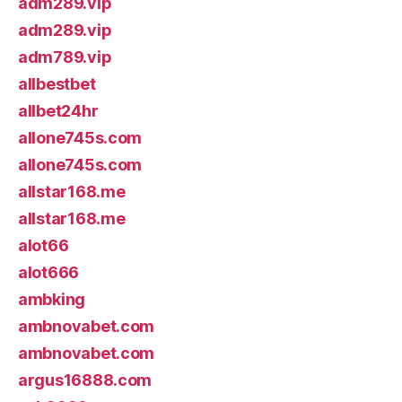
adm289.vip
adm289.vip
adm789.vip
allbestbet
allbet24hr
allone745s.com
allone745s.com
allstar168.me
allstar168.me
alot66
alot666
ambking
ambnovabet.com
ambnovabet.com
argus16888.com