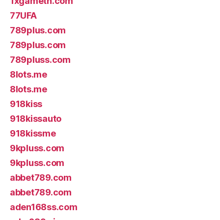
1xgameth.com
77UFA
789plus.com
789plus.com
789pluss.com
8lots.me
8lots.me
918kiss
918kissauto
918kissme
9kpluss.com
9kpluss.com
abbet789.com
abbet789.com
aden168ss.com