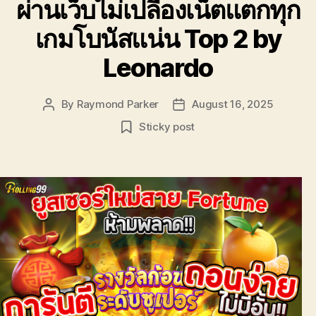
ผ่านเว็บไม่เปลืองเน็ตแตกทุก
เกมโบนัสแน่น Top 2 by
Leonardo
By
Raymond Parker
August 16, 2025
Post
Post
author
date
Sticky post