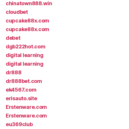
chinatown888.win
cloudbet
cupcake88x.com
cupcake88x.com
debet
dgb222hot.com
digital learning
digital learning
dr888
dr888bet.com
ek4567.com
erisauto.site
Erstenware.com
Erstenware.com
eu369club