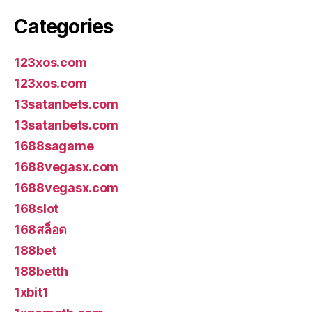
Categories
123xos.com
123xos.com
13satanbets.com
13satanbets.com
1688sagame
1688vegasx.com
1688vegasx.com
168slot
168สล็อต
188bet
188betth
1xbit1