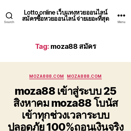
Lotto online เว็บแทงหวยออนไลน์
สมัครซื้อหวยออนไลน์ จ่ายเยอะที่สุด
Search
Menu
Tag:
moza88 สมัคร
Categories
MOZA888.COM
MOZA888.COM
moza88 เข้าสู่ระบบ 25
สิงหาคม moza88 โบนัส
เข้าทุกช่วงเวลาระบบ
ปลอดภัย 100%ถอนเงินจริง