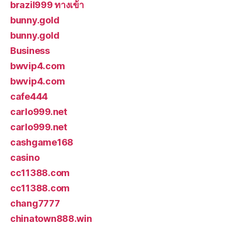
brazil999 ทางเข้า
bunny.gold
bunny.gold
Business
bwvip4.com
bwvip4.com
cafe444
carlo999.net
carlo999.net
cashgame168
casino
cc11388.com
cc11388.com
chang7777
chinatown888.win