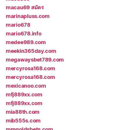
macau69 สมัคร
marinapluss.com
mario678
mario678.info
medee989.com
meekin365day.com
megawaysbet789.com
mercyrosa168.com
mercyrosa168.com
mexicanoo.com
mfj889xx.com
mfj889xx.com
mia88th.com
mib555s.com
mmgoldsbets.com