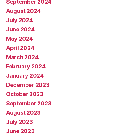
September 2024
August 2024
July 2024
June 2024
May 2024
April 2024
March 2024
February 2024
January 2024
December 2023
October 2023
September 2023
August 2023
July 2023
June 2023