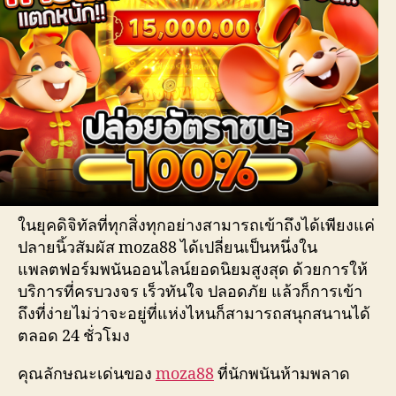
ในยุคดิจิทัลที่ทุกสิ่งทุกอย่างสามารถเข้าถึงได้เพียงแค่
ปลายนิ้วสัมผัส moza88 ได้เปลี่ยนเป็นหนึ่งใน
แพลตฟอร์มพนันออนไลน์ยอดนิยมสูงสุด ด้วยการให้
บริการที่ครบวงจร เร็วทันใจ ปลอดภัย แล้วก็การเข้า
ถึงที่ง่ายไม่ว่าจะอยู่ที่แห่งไหนก็สามารถสนุกสนานได้
ตลอด 24 ชั่วโมง
คุณลักษณะเด่นของ
moza88
ที่นักพนันห้ามพลาด