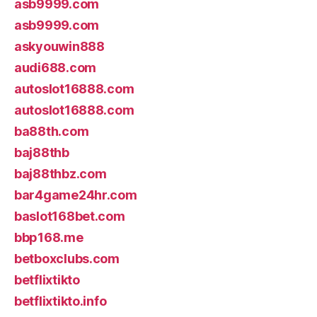
asb9999.com
asb9999.com
askyouwin888
audi688.com
autoslot16888.com
autoslot16888.com
ba88th.com
baj88thb
baj88thbz.com
bar4game24hr.com
baslot168bet.com
bbp168.me
betboxclubs.com
betflixtikto
betflixtikto.info