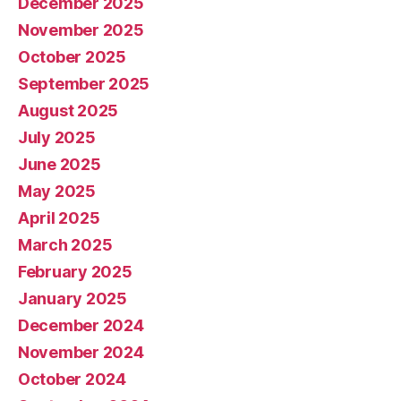
December 2025
November 2025
October 2025
September 2025
August 2025
July 2025
June 2025
May 2025
April 2025
March 2025
February 2025
January 2025
December 2024
November 2024
October 2024