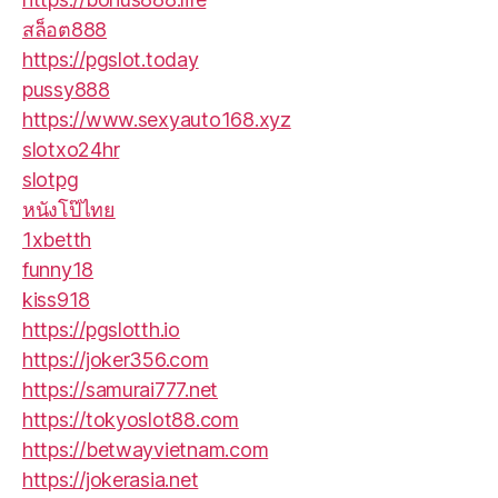
สล็อต888
https://pgslot.today
pussy888
https://www.sexyauto168.xyz
slotxo24hr
slotpg
หนังโป๊ไทย
1xbetth
funny18
kiss918
https://pgslotth.io
https://joker356.com
https://samurai777.net
https://tokyoslot88.com
https://betwayvietnam.com
https://jokerasia.net