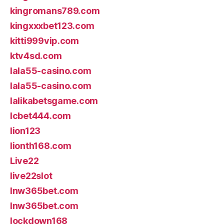
kingromans789.com
kingxxxbet123.com
kitti999vip.com
ktv4sd.com
lala55-casino.com
lala55-casino.com
lalikabetsgame.com
lcbet444.com
lion123
lionth168.com
Live22
live22slot
lnw365bet.com
lnw365bet.com
lockdown168