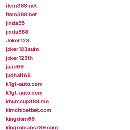
item388.net
item388.net
jinda55
jinda888
Joker123
joker123auto
joker123th
juad69
judhai168
k1gt-auto.com
k1gt-auto.com
khumsup888.me
kimchibetbet.com
kingdom66
kingromans789.com