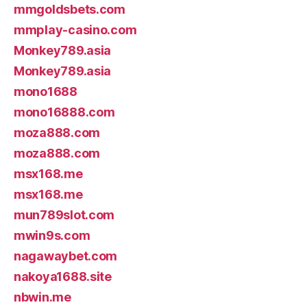
mmgoldsbets.com
mmplay-casino.com
Monkey789.asia
Monkey789.asia
mono1688
mono16888.com
moza888.com
moza888.com
msx168.me
msx168.me
mun789slot.com
mwin9s.com
nagawaybet.com
nakoya1688.site
nbwin.me