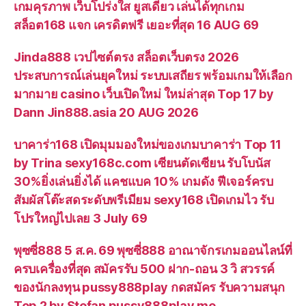
เกมคุรภาพ เว็บโปร่งใส ยูสเดียว เล่นได้ทุกเกม
สล็อต168 แจก เครดิตฟรี เยอะที่สุด 16 AUG 69
Jinda888 เวปไซต์ตรง สล็อตเว็บตรง 2026
ประสบการณ์เล่นยุคใหม่ ระบบเสถียร พร้อมเกมให้เลือก
มากมาย casino เว็บเปิดใหม่ ใหม่ล่าสุด Top 17 by
Dann Jin888.asia 20 AUG 2026
บาคาร่า168 เปิดมุมมองใหม่ของเกมบาคาร่า Top 11
by Trina sexy168c.com เซียนตัดเซียน รับโบนัส
30%ยิ่งเล่นยิ่งได้ แคชแบค 10% เกมดัง ฟีเจอร์ครบ
สัมผัสโต๊ะสดระดับพรีเมียม sexy168 เปิดเกมไว รับ
โปรใหญ่ไปเลย 3 July 69
พุซซี่888 5 ส.ค. 69 พุซซี่888 อาณาจักรเกมออนไลน์ที่
ครบเครื่องที่สุด สมัครรับ 500 ฝาก-ถอน 3 วิ สวรรค์
ของนักลงทุน pussy888play กดสมัคร รับความสนุก
Top 2 by Stefan pussy888play.me