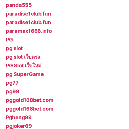
panda555
paradise1club.fun
paradise1club.fun
paramax1688.info
PG
pg slot
pg slot เว็บตรง
PG Slot เว็บใหม่
pg SuperGame
pg77
pg99
pggold168bet.com
pggold168bet.com
Pgheng99
pgjoker69