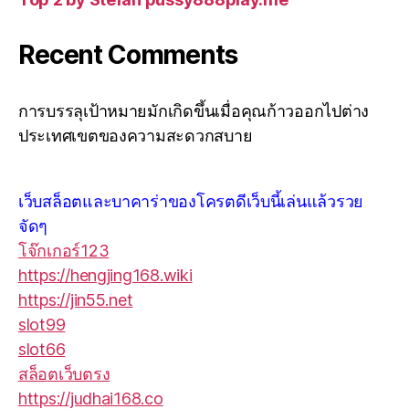
Recent Comments
การบรรลุเป้าหมายมักเกิดขึ้นเมื่อคุณก้าวออกไปต่าง
ประเทศเขตของความสะดวกสบาย
เว็บสล็อตและบาคาร่าของโครตดีเว็บนี้เล่นแล้วรวย
จัดๆ
โจ๊กเกอร์123
https://hengjing168.wiki
https://jin55.net
slot99
slot66
สล็อตเว็บตรง
https://judhai168.co