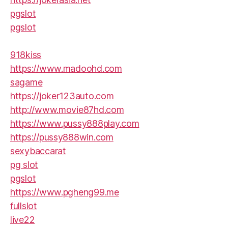
pgslot
pgslot
918kiss
https://www.madoohd.com
sagame
https://joker123auto.com
http://www.movie87hd.com
https://www.pussy888play.com
https://pussy888win.com
sexybaccarat
pg slot
pgslot
https://www.pgheng99.me
fullslot
live22