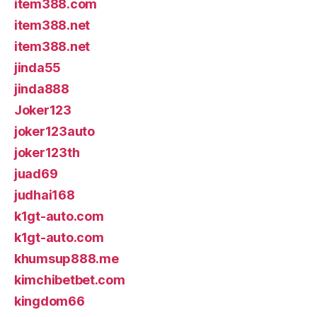
item388.com
item388.net
item388.net
jinda55
jinda888
Joker123
joker123auto
joker123th
juad69
judhai168
k1gt-auto.com
k1gt-auto.com
khumsup888.me
kimchibetbet.com
kingdom66