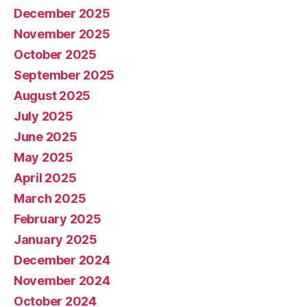
December 2025
November 2025
October 2025
September 2025
August 2025
July 2025
June 2025
May 2025
April 2025
March 2025
February 2025
January 2025
December 2024
November 2024
October 2024