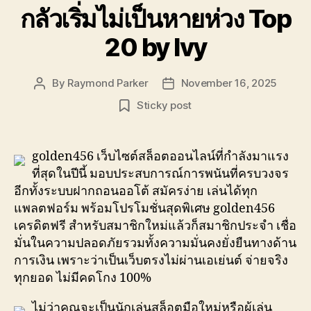
กลัวเริ่มไม่เป็นหายห่วง Top
20 by Ivy
By
Raymond Parker
November 16, 2025
Post
Post
author
date
Sticky post
golden456 เว็บไซต์สล็อตออนไลน์ที่กำลังมาแรง
ที่สุดในปีนี้ มอบประสบการณ์การพนันที่ครบวงจร
อีกทั้งระบบฝากถอนออโต้ สมัครง่าย เล่นได้ทุก
แพลตฟอร์ม พร้อมโปรโมชั่นสุดพิเศษ golden456
เครดิตฟรี สำหรับสมาชิกใหม่แล้วก็สมาชิกประจำ เชื่อ
มั่นในความปลอดภัยรวมทั้งความมั่นคงยั่งยืนทางด้าน
การเงิน เพราะว่าเป็นเว็บตรงไม่ผ่านเอเย่นต์ จ่ายจริง
ทุกยอด ไม่มีคดโกง 100%
ไม่ว่าคุณจะเป็นนักเล่นสล็อตมือใหม่หรือผู้เล่น