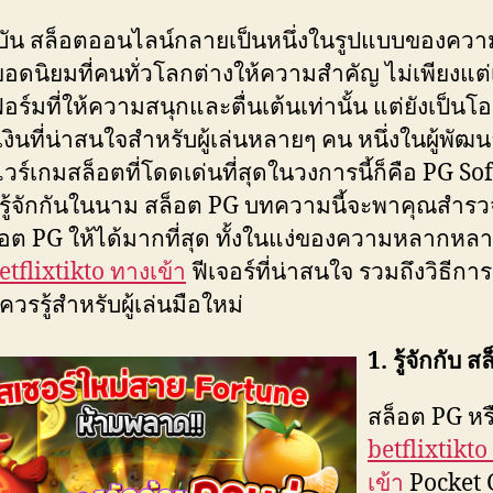
ุบัน สล็อตออนไลน์กลายเป็นหนึ่งในรูปแบบของควา
ยอดนิยมที่คนทั่วโลกต่างให้ความสำคัญ ไม่เพียงแต่
ร์มที่ให้ความสนุกและตื่นเต้นเท่านั้น แต่ยังเป็น
ินที่น่าสนใจสำหรับผู้เล่นหลายๆ คน หนึ่งในผู้พัฒ
ร์เกมสล็อตที่โดดเด่นที่สุดในวงการนี้ก็คือ PG Soft
ู้จักกันในนาม สล็อต PG บทความนี้จะพาคุณสำร
อต PG ให้ได้มากที่สุด ทั้งในแง่ของความหลากหล
etflixtikto ทางเข้า
ฟีเจอร์ที่น่าสนใจ รวมถึงวิธีการ
วรรู้สำหรับผู้เล่นมือใหม่
1. รู้จักกับ 
สล็อต PG หร
betflixtikto
เข้า
Pocket