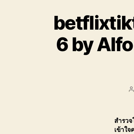
betflixti
6 by Alfo
P
a
สำรวจ
เข้าใจ