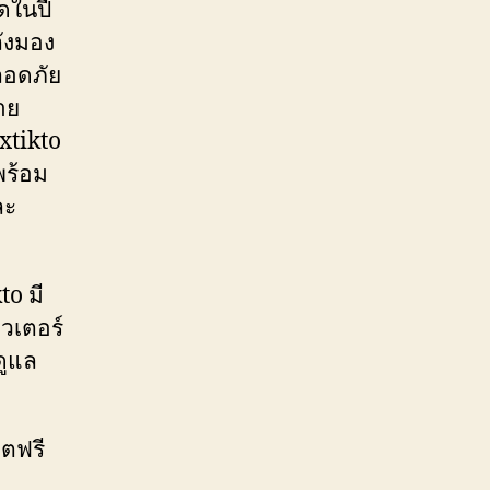
ุดในปี
ลังมอง
ลอดภัย
าย
xtikto
าพร้อม
ละ
to มี
วเตอร์
ดูแล
ิตฟรี