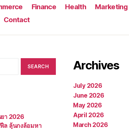
mmerce
Finance
Health
Marketing
Contact
Archives
July 2026
June 2026
May 2026
April 2026
นยา 2026
March 2026
ีล ลุ้นกงล้อมหา