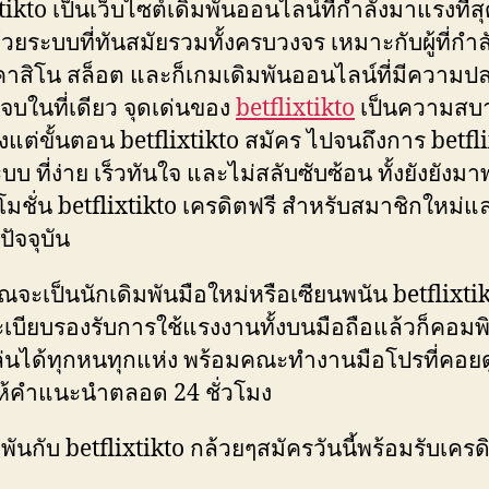
tikto เป็นเว็บไซต์เดิมพันออนไลน์ที่กำลังมาแรงที่ส
วยระบบที่ทันสมัยรวมทั้งครบวงจร เหมาะกับผู้ที่กำ
คาสิโน สล็อต และก็เกมเดิมพันออนไลน์ที่มีความป
จบในที่เดียว จุดเด่นของ
betflixtikto
เป็นความสบ
งแต่ขั้นตอน betflixtikto สมัคร ไปจนถึงการ betfli
ระบบ ที่ง่าย เร็วทันใจ และไม่สลับซับซ้อน ทั้งยังยังม
โมชั่น betflixtikto เครดิตฟรี สำหรับสมาชิกใหม่แ
ัจจุบัน
ุณจะเป็นนักเดิมพันมือใหม่หรือเซียนพนัน betflixtik
เบียบรองรับการใช้แรงงานทั้งบนมือถือแล้วก็คอมพิ
ล่นได้ทุกหนทุกแห่ง พร้อมคณะทำงานมือโปรที่คอย
ห้คำแนะนำตลอด 24 ชั่วโมง
ิมพันกับ betflixtikto กล้วยๆสมัครวันนี้พร้อมรับเครด