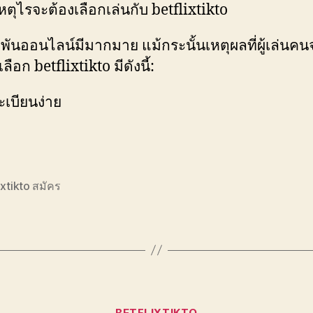
ตุไรจะต้องเลือกเล่นกับ betflixtikto
ิมพันออนไลน์มีมากมาย แม้กระนั้นเหตุผลที่ผู้เล่น
ลือก betflixtikto มีดังนี้:
เบียนง่าย
ixtikto สมัคร
Categories
BETFLIXTIKTO