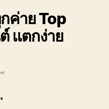
ุกค่าย Top
ต์ แตกง่าย
ost
ละ