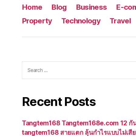
Home
Blog
Business
E-co
Property
Technology
Travel
Search
for:
Recent Posts
Tangtem168 Tangtem168e.com 12 กั
tangtem168 สายแตก ลุ้นกำไรแบบไม่เสียฟ