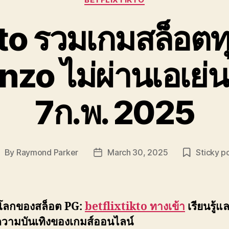
kto รวมเกมสล็อตท
nzo ไม่ผ่านเอเย่น
7ก.พ. 2025
By
Raymond Parker
March 30, 2025
Sticky p
ost
Post
uthor
date
โลกของสล็อต PG:
betflixtikto ทางเข้า
เรียนรู้แ
ความบันเทิงของเกมส์ออนไลน์