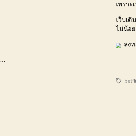
เพราะเห
เว็บเด
ไม่น้อยเ
ลงทะ
…
betfl
Tags