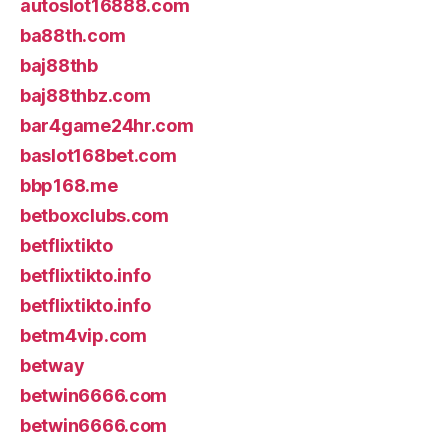
autoslot16888.com
ba88th.com
baj88thb
baj88thbz.com
bar4game24hr.com
baslot168bet.com
bbp168.me
betboxclubs.com
betflixtikto
betflixtikto.info
betflixtikto.info
betm4vip.com
betway
betwin6666.com
betwin6666.com