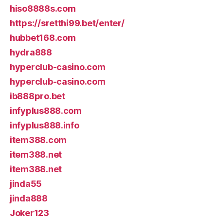
hiso8888s.com
https://sretthi99.bet/enter/
hubbet168.com
hydra888
hyperclub-casino.com
hyperclub-casino.com
ib888pro.bet
infyplus888.com
infyplus888.info
item388.com
item388.net
item388.net
jinda55
jinda888
Joker123