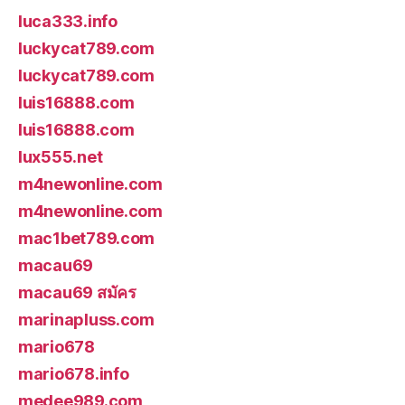
luca333.info
luckycat789.com
luckycat789.com
luis16888.com
luis16888.com
lux555.net
m4newonline.com
m4newonline.com
mac1bet789.com
macau69
macau69 สมัคร
marinapluss.com
mario678
mario678.info
medee989.com