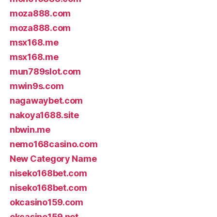
moza888.com
moza888.com
msx168.me
msx168.me
mun789slot.com
mwin9s.com
nagawaybet.com
nakoya1688.site
nbwin.me
nemo168casino.com
New Category Name
niseko168bet.com
niseko168bet.com
okcasino159.com
okcasino159.net