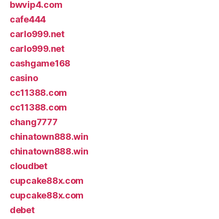
bwvip4.com
cafe444
carlo999.net
carlo999.net
cashgame168
casino
cc11388.com
cc11388.com
chang7777
chinatown888.win
chinatown888.win
cloudbet
cupcake88x.com
cupcake88x.com
debet