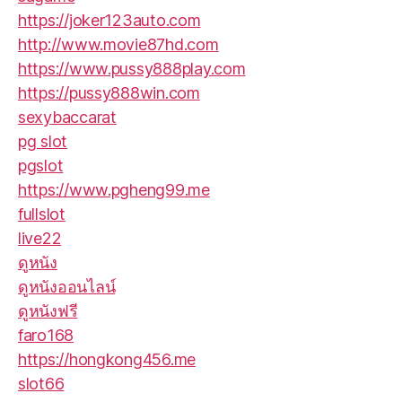
https://joker123auto.com
http://www.movie87hd.com
https://www.pussy888play.com
https://pussy888win.com
sexybaccarat
pg slot
pgslot
https://www.pgheng99.me
fullslot
live22
ดูหนัง
ดูหนังออนไลน์
ดูหนังฟรี
faro168
https://hongkong456.me
slot66