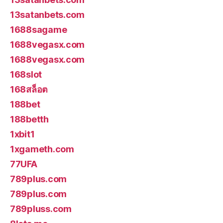
13satanbets.com
1688sagame
1688vegasx.com
1688vegasx.com
168slot
168สล็อต
188bet
188betth
1xbit1
1xgameth.com
77UFA
789plus.com
789plus.com
789pluss.com