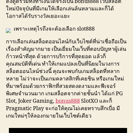
ดึงดูดรวมทั้งทำเงินได้จริงเป็น bonus888 เว็บสล็อต
ใหม่ปัจจุบันที่มีเกมให้เลือกเล่นล้นหลามและก็ได้
โอกาสได้รับรางวัลเยอะแยะ
เพราะเหตุไรถึงจะต้องเลือก slot888
การเลือกเล่นสล็อตออนไลน์กับเว็บไซต์ที่น่าเชื่อถือเป็น
เรื่องสำคัญมากมาย เป็นเยี่ยมในเว็บที่ตอบปัญหาผู้เล่น
ก้าวหน้าที่สุด ด้วยการบริการที่สุดยอด แล้วก็
คุณสมบัติที่เด่น ทำให้เกมแปลงเป็นที่นิยมในวงการ
สล็อตออนไลน์ช่วงนี้ คุณจะพบกับเกมสล็อตที่หลาก
หลาย ไม่ว่าจะเป็นเกมคลาสสิกที่เคยชิน หรือเกมใหม่
ที่มาพร้อมด้วยกราฟิกที่สวยสดงดงามและฟีเจอร์
พิเศษจำนวนมาก เกมสล็อตจากค่ายชั้นนำ ได้แก่ PG
Slot, Joker Gaming,
bonus888
SlotXO และก็
Pragmatic Play จะก่อให้คุณไม่เคยทราบสึกเบื่อ มี
เกมใหม่ๆให้ลองกมายในเว็บไซต์เดียว