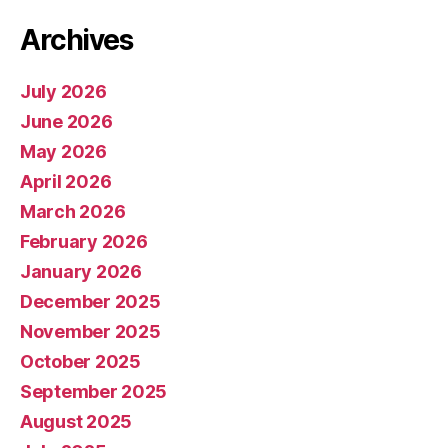
Archives
July 2026
June 2026
May 2026
April 2026
March 2026
February 2026
January 2026
December 2025
November 2025
October 2025
September 2025
August 2025