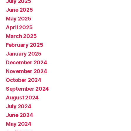
July 2025
June 2025
May 2025
April 2025
March 2025
February 2025
January 2025
December 2024
November 2024
October 2024
September 2024
August 2024
July 2024
June 2024
May 2024