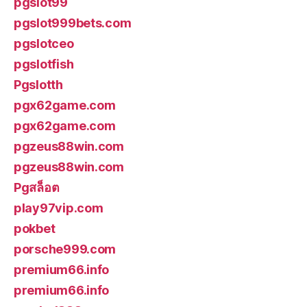
pgslot99
pgslot999bets.com
pgslotceo
pgslotfish
Pgslotth
pgx62game.com
pgx62game.com
pgzeus88win.com
pgzeus88win.com
Pgสล็อต
play97vip.com
pokbet
porsche999.com
premium66.info
premium66.info