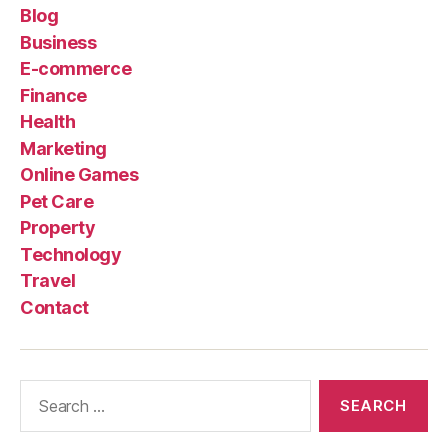
Blog
Business
E-commerce
Finance
Health
Marketing
Online Games
Pet Care
Property
Technology
Travel
Contact
Search
for: