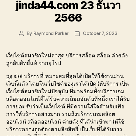
jinda44.com 23 ธันวา
2566
By
Raymond Parker
October 7, 2023
Post
Post
author
date
เว็บไซต์สมาชิกใหม่ล่าสุด บริการสล็อต สล็อต ค่ายดัง
ถูกลิขสิทธิ์แท้ จากยุโรป
pg slot บริการที่เหมาะสมที่สุดได้เปิดให้ใช้งานผ่าน
เว็บนี้แล้ว โดยในเว็บไซต์ของเราได้เปิดให้บริการ เป็น
เว็บไซต์สมาชิกใหม่ปัจจุบัน ที่มาพร้อมทั้งบริการเกม
สล็อตออนไลน์ที่ได้รับความนิยมอันดับที่หนึ่ง เราได้รับ
การยอมรับว่าเป็นเว็บไซต์ ที่มีความใส่ใจสำหรับเพื่อ
การให้บริการอย่างมาก รวมถึงบริการเกมสล็อต
ออนไลน์ สล็อตออนไลน์ ค่ายดัง ที่ได้นำเข้ามาให้ใช้
บริการอย่างถูกต้องตามลิขสิทธิ์ เป็นเว็บที่ได้รับการ