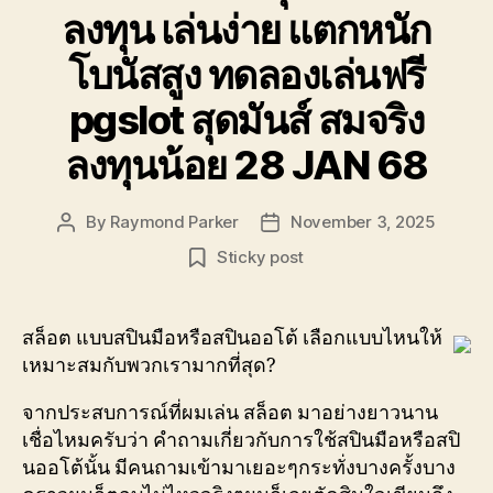
ลงทุน เล่นง่าย แตกหนัก
โบนัสสูง ทดลองเล่นฟรี
pgslot สุดมันส์ สมจริง
ลงทุนน้อย 28 JAN 68
By
Raymond Parker
November 3, 2025
Post
Post
author
date
Sticky post
สล็อต แบบสปินมือหรือสปินออโต้ เลือกแบบไหนให้
เหมาะสมกับพวกเรามากที่สุด?
จากประสบการณ์ที่ผมเล่น สล็อต มาอย่างยาวนาน
เชื่อไหมครับว่า คำถามเกี่ยวกับการใช้สปินมือหรือสปิ
นออโต้นั้น มีคนถามเข้ามาเยอะๆกระทั่งบางครั้งบาง