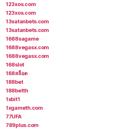
123xos.com
123xos.com
13satanbets.com
13satanbets.com
1688sagame
1688vegasx.com
1688vegasx.com
168slot
168สล็อต
188bet
188betth
1xbit1
1xgameth.com
77UFA
789plus.com