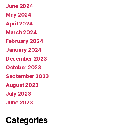
June 2024
May 2024
April 2024
March 2024
February 2024
January 2024
December 2023
October 2023
September 2023
August 2023
July 2023
June 2023
Categories