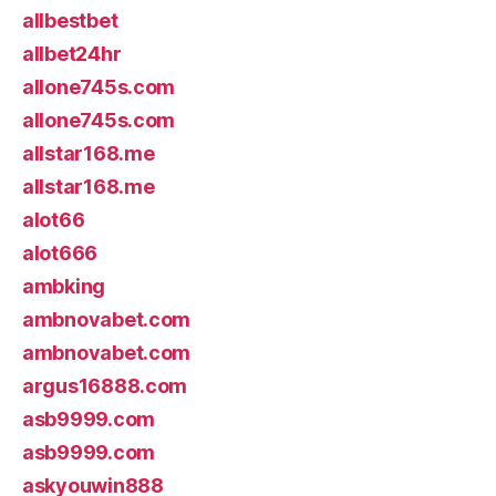
allbestbet
allbet24hr
allone745s.com
allone745s.com
allstar168.me
allstar168.me
alot66
alot666
ambking
ambnovabet.com
ambnovabet.com
argus16888.com
asb9999.com
asb9999.com
askyouwin888