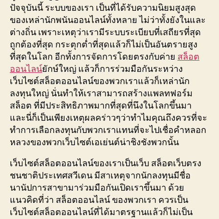
ปัจจุบันนี้ ระบบของเรา เป็นที่ได้รับความนิยมสูงสุด
ของเหล่านักพนันออนไลน์ทั้งหลาย ไม่ว่าทั้งยังในและ
ต่างถิ่น เพราะเหตุว่าเรามีระบบระเบียบที่เสถียรที่สุด
ถูกต้องที่สุด กระตุกต่ำที่สุดแล้วก็ไม่เป็นอันตรายสูง
ที่สุดในโลก อีกทั้งการจัดการโดยตรงกับค่าย
สล็อต
ออนไลน์
ยักษ์ใหญ่ แล้วก็การร่วมมือกันระหว่าง
เว็บไซต์สล็อตออนไลน์ของพวกเราแล้วก็เหล่านัก
ลงทุนใหญ่ นั่นทำให้เราสามารถสร้างแพลทฟอร์ม
สล็อต ที่มีประสิทธิภาพมากที่สุดที่นึงในโลกขึ้นมา
และนี่ก็เป็นเพียงเหตุผลคร่าวๆว่าทำไมคุณถึงควรที่จะ
ทำการเลือกลงทุนกับพวกเราแทนที่จะไปเชื่อคำหลอก
หลวงของพวกเว็บไซต์เอเย่นต์น่าชิงชังพวกนั้น
เว็บไซต์สล็อตออนไลน์ของเราเป็นเว็บ สล็อตเว็บตรง
ชนชาติประเทศสวีเดน มีสาเหตุจากนักลงทุนมีชื่อ
นานัปการสาขามาร่วมมือกันเปิดเราขึ้นมา ด้วย
แนวคิดที่ว่า สล็อตออนไลน์ ของพวกเรา ควรเป็น
เว็บไซต์สล็อตออนไลน์ที่ได้มาตรฐานแล้วก็ไม่เป็น