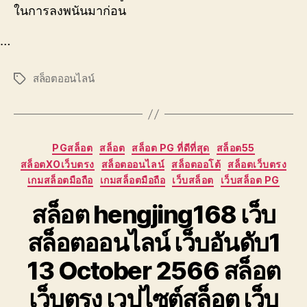
ในการลงพนันมาก่อน
…
สล็อตออนไลน์
Tags
Categories
PGสล็อต
สล็อต
สล็อต PG ที่ดีที่สุด
สล็อต55
สล็อตXOเว็บตรง
สล็อตออนไลน์
สล็อตออโต้
สล็อตเว็บตรง
เกมสล็อตมือถือ
เกมสล็อตมือถือ
เว็บสล็อต
เว็บสล็อต PG
สล็อต hengjing168 เว็บ
สล็อตออนไลน์ เว็บอันดับ1
13 October 2566 สล็อต
เว็บตรง เวปไซต์สล็อต เว็บ