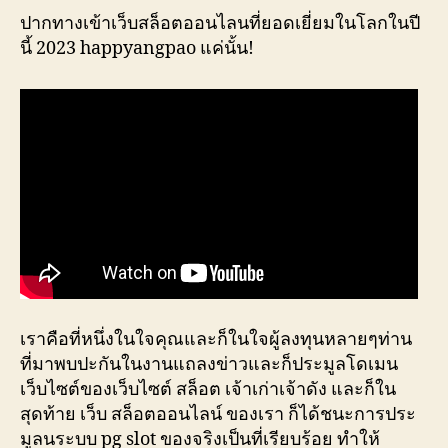
ปากทางเข้าเว็บสล็อตออนไลนที่ยอดเยี่ยมในโลกในปี
นี้ 2023 happyangpao แค่นั้น!
เราคือที่หนึ่งในใจคุณและก็ในใจผู้ลงทุนหลายๆท่าน
ที่มาพบปะกันในงานแถลงข่าวและก็ประมูลโดเมน
เว็บไซต์ของเว็บไซต์ สล็อต เจ้าเก่าเจ้าดัง และก็ใน
สุดท้าย เว็บ สล็อตออนไลน์ ของเรา ก็ได้ชนะการประ
มูลนระบบ pg slot ของจริงเป็นที่เรียบร้อย ทำให้