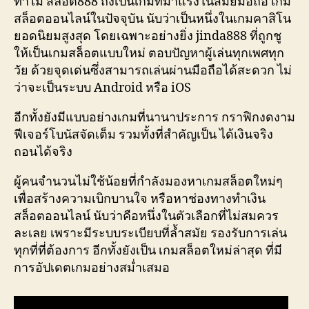
ทำไม สล็อต888 ถึงเป็นเกมที่มาแรงในสมัยมือถือ เกม
สล็อตออนไลน์ในปัจจุบัน นับว่าเป็นหนึ่งในเกมคาสิโน
ยอดนิยมสูงสุด โดยเฉพาะอย่างยิ่ง jinda888 ที่ถูกชู
ให้เป็นเกมสล็อตแบบใหม่ ตอบปัญหาผู้เล่นทุกเพศทุก
วัย ด้วยจุดเด่นซึ่งสามารถเล่นผ่านมือถือได้สะดวก ไม่
ว่าจะเป็นระบบ Android หรือ iOS
อีกทั้งยังมีแบบอย่างเกมที่นานาประการ กราฟิกงดงาม
ฟีเจอร์โบนัสจัดเต็ม รวมทั้งที่สำคัญเป็น ได้เงินจริง
ถอนได้จริง
ผู้คนจำนวนไม่ใช้น้อยที่กำลังมองหาเกมสล็อตใหม่ๆ
เพื่อสร้างความเบิกบานใจ หรือหาช่องทางทำเงิน
สล็อตออนไลน์ นับว่าคือหนึ่งในตัวเลือกที่ไม่สมควร
ละเลย เพราะมีระบบระเบียบที่ล้ำสมัย รองรับการเล่น
ทุกที่ที่ต้องการ อีกทั้งยังเป็น เกมสล็อตใหม่ล่าสุด ที่มี
การอัปเดตเกมอย่างสม่ำเสมอ