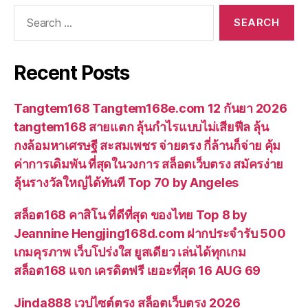
Search
for:
Recent Posts
Tangtem168 Tangtem168e.com 12 กันยา 2026
tangtem168 สายแตก ลุ้นกำไรแบบไม่เสียฟีล ลุ้น
กงล้อมหาเศรษฐี สะสมเพชร จ่ายตรง กี่ล้านก็จ่าย คุ้ม
ค่าการเดิมพัน ที่สุดในวงการ สล็อตเว็บตรง สมัครง่าย
ลุ้นรางวัลใหญ่ได้ทันที Top 70 by Angeles
สล็อต168 คาสิโน ที่ดีที่สุด ของไทย Top 8 by
Jeannine Hengjing168d.com ฝากประจำรับ 500
เกมคุรภาพ เว็บโปร่งใส ยูสเดียว เล่นได้ทุกเกม
สล็อต168 แจก เครดิตฟรี เยอะที่สุด 16 AUG 69
Jinda888 เวปไซต์ตรง สล็อตเว็บตรง 2026