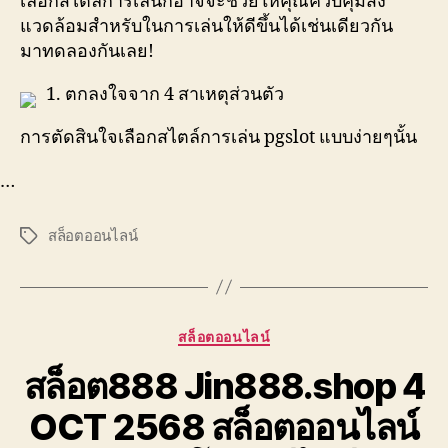
เลือกสไตล์การเล่นก็อาจจะช่วยให้คุณควบคุมสิ่ง
แวดล้อมสำหรับในการเล่นให้ดีขึ้นได้เช่นเดียวกัน
มาทดลองกันเลย!
1. ตกลงใจจาก 4 สาเหตุส่วนตัว
การตัดสินใจเลือกสไตล์การเล่น pgslot แบบง่ายๆนั้น
…
สล็อตออนไลน์
Tags
Categories
สล็อตออนไลน์
สล็อต888 Jin888.shop 4
OCT 2568 สล็อตออนไลน์