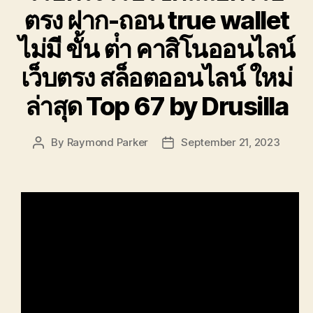
ตรง ฝาก-ถอน true wallet
ไม่มี ขั้น ต่ํา คาสิโนออนไลน์
เว็บตรง สล็อตออนไลน์ ใหม่
ล่าสุด Top 67 by Drusilla
By
Raymond Parker
September 21, 2023
Post
Post
author
date