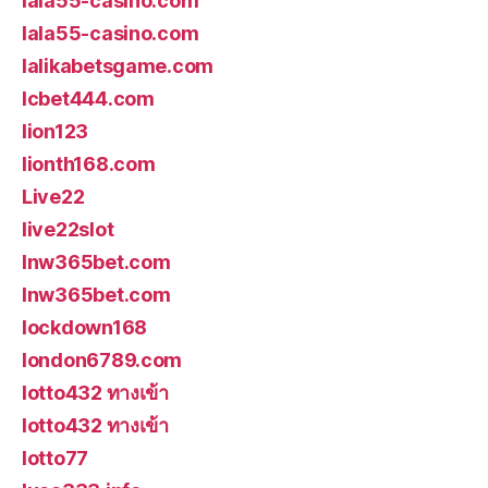
lala55-casino.com
lala55-casino.com
lalikabetsgame.com
lcbet444.com
lion123
lionth168.com
Live22
live22slot
lnw365bet.com
lnw365bet.com
lockdown168
london6789.com
lotto432 ทางเข้า
lotto432 ทางเข้า
lotto77