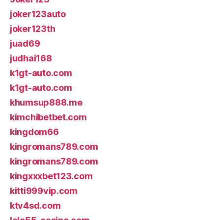
joker123auto
joker123th
juad69
judhai168
k1gt-auto.com
k1gt-auto.com
khumsup888.me
kimchibetbet.com
kingdom66
kingromans789.com
kingromans789.com
kingxxxbet123.com
kitti999vip.com
ktv4sd.com