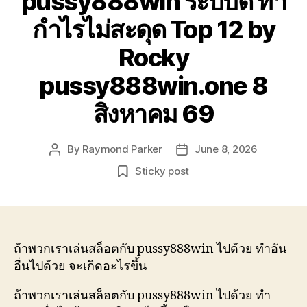
pussy888win ระบบดี ทำ
กำไรไม่สะดุด Top 12 by
Rocky
pussy888win.one 8
สิงหาคม 69
By
Raymond Parker
June 8, 2026
Post
Post
author
date
Sticky post
ถ้าพวกเราเล่นสล็อตกับ pussy888win ไปด้วย ทำอัน
อื่นไปด้วย จะเกิดอะไรขึ้น
ถ้าพวกเราเล่นสล็อตกับ pussy888win ไปด้วย ทำ