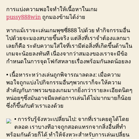
การแบ่งความพอใจทำให้เนื้อหาในเกม
pussy888win
ถูกมองข้ามได้ง่าย
หากแม้เราจะเล่นเกมพุซซี่888 ไปด้วย ทำกิจกรรมอื่น
ไปด้วยจะมองสบายขึ้นจริง แต่สิ่งที่เราจำต้องแลกมา
เลยก็คือ ระดับความใส่ใจที่เรามีต่อสิ่งที่เกิดขึ้นด้านใน
เกมจะน้อยลงทันที เนื่องจากว่าสมองของเราจะมีข้อ
กำหนดในการจุดโฟกัสหลายเรื่องพร้อมกันลดน้อยลง
• เนื้อหาระหว่างเล่นถูกพิจารณาลดลง: เมื่อความ
พอใจถูกแบ่งไปกิจกรรมอื่นๆพวกเราก็จะให้ความ
สำคัญกับภาพรวมของเกมมากยิ่งกว่ารายละเอียดนิดๆ
หน่อยๆซึ่งมันอาจมีผลต่อการเล่นได้ไม่มากมายก็น้อย
ซึ่งก็ขึ้นกับตัวเราเองด้วย
• การรับรู้จังหวะเปลี่ยนไป: จากที่เราเคยดูได้โดย
ตลอด เราบางทีอาจถูกสอดแทรกจากสิ่งอื่นที่ทำ
พร้อมกันด้วยก็ได้ ทำให้จังหวะสำหรับการเล่นเปลี่ยน