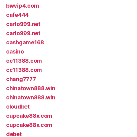
bwvip4.com
cafe444
carlo999.net
carlo999.net
cashgame168
casino
cc11388.com
cc11388.com
chang7777
chinatown888.win
chinatown888.win
cloudbet
cupcake88x.com
cupcake88x.com
debet