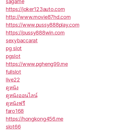
sagame
https://joker123auto.com
http://www.movie87hd.com
https://www.pussy888play.com
https://pussy888win.com
sexybaccarat
pg slot
pgslot
https://www.pgheng99.me
fullslot
live22
ดูหนัง
ดูหนังออนไลน์
ดูหนังฟรี
faro168
https://hongkong456.me
slot66