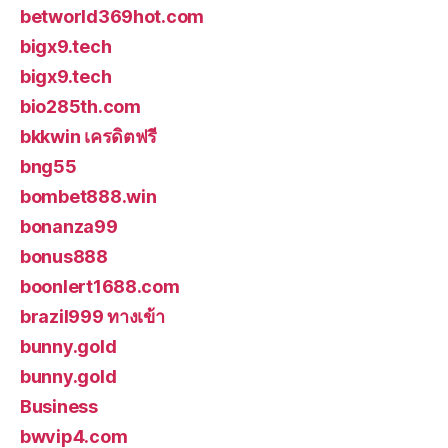
betworld369hot.com
bigx9.tech
bigx9.tech
bio285th.com
bkkwin เครดิตฟรี
bng55
bombet888.win
bonanza99
bonus888
boonlert1688.com
brazil999 ทางเข้า
bunny.gold
bunny.gold
Business
bwvip4.com