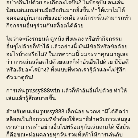
อย่างอื่นไปด้วย จะเกิดอะไรขึ้น? ในปัจจุบัน คนเล่น
นิยมเล่นเกมผ่านมือถือกันมากยิ่งขึ้น ทำให้เราไม่ได้
จดจ่ออยู่กับเกมเพียงอย่างเดียว แม้กระนั้นสามารถทำ
กิจกรรมอื่นๆร่วมกันสล็อตได้ด้วย
ไม่ว่าจะนั่งรถยนต์ ดูหนัง ฟังเพลง หรือทำกิจกรรม
อื่นๆไปด้วยก็ทำได้ แล้วอย่างนี้ มันมีข้อดีหรือข้อด้อย
อะไรบ้างหรือไม่? ในบทความนี้ ผมจะหาคุณมาดูเลย
ว่า การเล่นสล็อตไปด้วยและก็ทำอันอื่นไปด้วย มีข้อดี
หรือเสียอะไรบ้าง? ทั้งแบบที่พวกเรารู้ตัวและไม่รู้สึก
ตัว มาดูกัน!
การเล่น pussy888win แล้วก็ทำอันอื่นไปด้วย ทำให้
เล่นแล้วรู้สึกสบายขึ้น
สำหรับคนเล่น pussy888 เล็กน้อย พวกเขามิได้คิดว่า
สล็อตเป็นกิจกรรมที่จำต้องใช้สมาธิสำหรับการเล่นสูง
เราสามารถทำอย่างอื่นไปพร้อมๆกับเล่นเกมได้ ซึ่งมัน
ก็คือขณะผ่อนคลายทุกวัน รวมทั้งทำให้การเล่นกับ