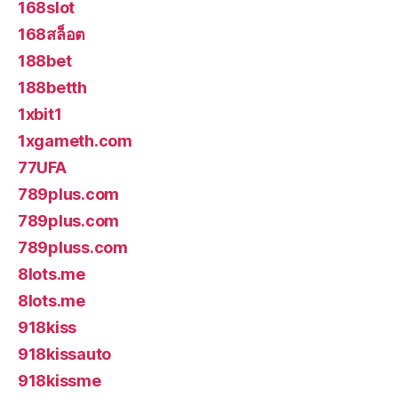
168slot
168สล็อต
188bet
188betth
1xbit1
1xgameth.com
77UFA
789plus.com
789plus.com
789pluss.com
8lots.me
8lots.me
918kiss
918kissauto
918kissme