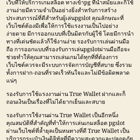
เว็บที่ให้บริการเกมสล็อต ทางเข้าpg ที่นำสมัยและก็ใช้
งานง่ายมีความจำเป็นอย่างยิ่งสำหรับการสร้าง
ประสบการณ์ที่ดีสำหรับผู้เล่นpgslot คุณลักษณะที่
เว็บไซต์ต้องมีเพื่อให้การใช้แรงงานเป็นไปอย่าง
ง่ายดาย มีการออกแบบที่เป็นมิตรกับผู้ใช้ โดยมีการนำ
ทางที่เด่นชัดแล้วก็ใช้งานง่าย รองรับการเล่นผ่านมือ
ถือ การออกแบบที่รองรับการเล่นpgslotผ่านมือถือจะ
ช่วยทำให้คุณสามารถเล่นเกมได้ทุกที่ที่ต้องการ
เว็บไซต์ควรจะมีระบบการจัดการบัญชีที่สบาย ซึ่งรวม
ทั้งการฝาก-ถอนที่รวดเร็วทันใจและไม่มีข้อผิดพลาด
แน่ๆ
รองรับการใช้แรงงานผ่าน True Wallet ฝากและก็
ถอนเงินเป็นเรื่องที่ไม่ได้ยากเย็นและสบาย
รองรับการใช้งานผ่าน True Wallet เป็นอีกหนึ่ง
คุณสมบัติที่สำคัญที่ทำให้การเล่นเกมสล็อต pgslot
ผ่านเว็บไซต์ที่ล้ำยุคเป็นหนทางที่ดี True Wallet เป็น
บริการกระเป๋าเงินดิจิทัลที่มีความสะดวกและปลอดภัย