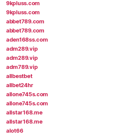
9kpluss.com
9kpluss.com
abbet789.com
abbet789.com
aden168ss.com
adm289.vip
adm289.vip
adm789.vip
allbestbet
allbet24hr
allone745s.com
allone745s.com
allstar168.me
allstar168.me
alot66