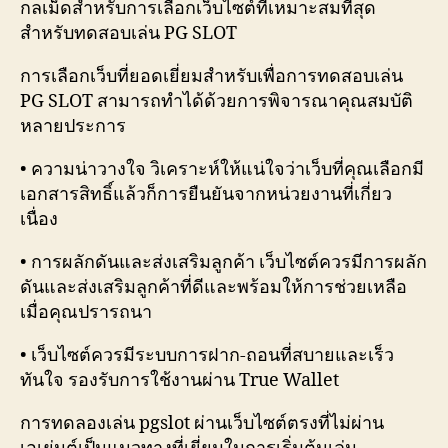
กลเม็ดสำหรับการเลือกเว็บไซต์ที่เหมาะสมที่สุด
สำหรับทดสอบเล่น PG SLOT
การเลือกเว็บที่ยอดเยี่ยมสำหรับเพื่อการทดสอบเล่น
PG SLOT สามารถทำได้ด้วยการพิจารณาคุณสมบัติ
หลายประการ
• ความน่าวางใจ วิเคราะห์ให้แน่ใจว่าเว็บที่คุณเลือกมี
เอกสารสิทธิ์แล้วก็การยืนยันจากหน่วยงานที่เกี่ยว
เนื่อง
• การผลักดันและส่งเสริมลูกค้า เว็บไซต์ควรมีการผลัก
ดันและส่งเสริมลูกค้าที่ดีและพร้อมให้การช่วยเหลือ
เมื่อคุณปรารถนา
• เว็บไซต์ควรมีระบบการฝาก-ถอนที่สบายและเร็ว
ทันใจ รองรับการใช้งานผ่าน True Wallet
การทดลองเล่น pgslot ผ่านเว็บไซต์ตรงที่ไม่ผ่าน