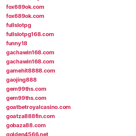
fox689ok.com
fox689ok.com
fullslotpg
fullslotpg168.com
funny18
gachawin168.com
gachawin168.com
gamehit8888.com
gaojing888
gem99ths.com
gem99ths.com
goatbetroyalcasino.com
goatza888fin.com
gobaza88.com
golden4566.net