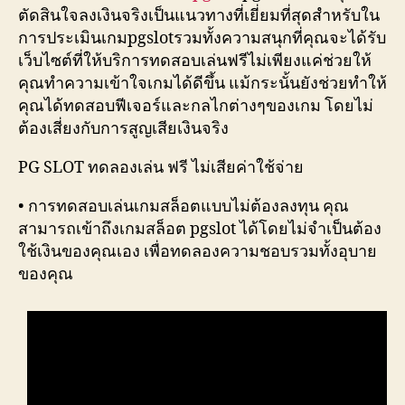
ตัดสินใจลงเงินจริงเป็นแนวทางที่เยี่ยมที่สุดสำหรับใน
การประเมินเกมpgslotรวมทั้งความสนุกที่คุณจะได้รับ
เว็บไซต์ที่ให้บริการทดสอบเล่นฟรีไม่เพียงแค่ช่วยให้
คุณทำความเข้าใจเกมได้ดีขึ้น แม้กระนั้นยังช่วยทำให้
คุณได้ทดสอบฟีเจอร์และกลไกต่างๆของเกม โดยไม่
ต้องเสี่ยงกับการสูญเสียเงินจริง
PG SLOT ทดลองเล่น ฟรี ไม่เสียค่าใช้จ่าย
• การทดสอบเล่นเกมสล็อตแบบไม่ต้องลงทุน คุณ
สามารถเข้าถึงเกมสล็อต pgslot ได้โดยไม่จำเป็นต้อง
ใช้เงินของคุณเอง เพื่อทดลองความชอบรวมทั้งอุบาย
ของคุณ