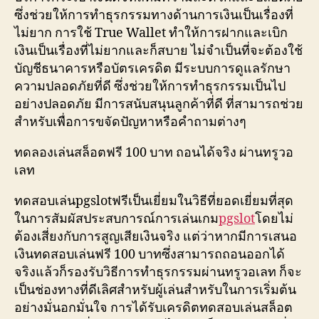
ซึ่งช่วยให้การทำธุรกรรมทางด้านการเงินเป็นเรื่องที่
ไม่ยาก การใช้ True Wallet ทำให้การฝากและเบิก
เงินเป็นเรื่องที่ไม่ยากและก็สบาย ไม่จำเป็นที่จะต้องใช้
บัญชีธนาคารหรือบัตรเครดิต มีระบบการดูแลรักษา
ความปลอดภัยที่ดี ซึ่งช่วยให้การทำธุรกรรมเป็นไป
อย่างปลอดภัย มีการสนับสนุนลูกค้าที่ดี ที่สามารถช่วย
สำหรับเพื่อการขจัดปัญหาหรือคำถามต่างๆ
ทดลองเล่นสล็อตฟรี 100 บาท ถอนได้จริง ผ่านทรูวอ
เลท
ทดสอบเล่นpgslotฟรีเป็นเยี่ยมในวิธีที่ยอดเยี่ยมที่สุด
ในการสัมผัสประสบการณ์การเล่นเกม
pgslot
โดยไม่
ต้องเสี่ยงกับการสูญเสียเงินจริง แต่ว่าหากมีการเสนอ
เงินทดสอบเล่นฟรี 100 บาทซึ่งสามารถถอนออกได้
จริงแล้วก็รองรับวิธีการทำธุรกรรมผ่านทรูวอเลท ก็จะ
เป็นช่องทางที่ดีเลิศสำหรับผู้เล่นสำหรับในการเริ่มต้น
อย่างมั่นอกมั่นใจ การได้รับเครดิตทดสอบเล่นสล็อต