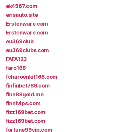
ek4567.com
erisauto.site
Erstenware.com
Erstenware.com
eu369club
eu369clubs.com
FAFA123
faro168
fcharoenkit168.com
finfinbet789.com
finn88gold.me
finnivips.com
fizz169bet.com
fizz169bet.com
fortune99vip.com