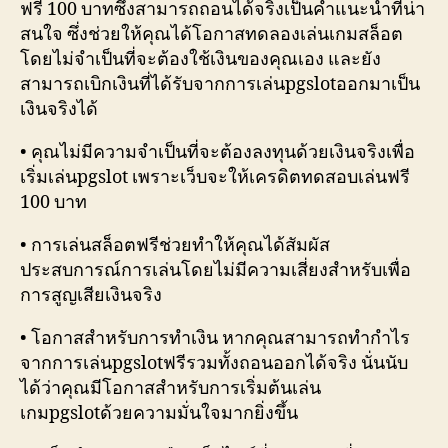
ฟรี 100 บาทซึ่งสามารถถอนได้จริงเป็นคำแนะนำที่น่า
สนใจ ซึ่งช่วยให้คุณได้โอกาสทดลองเล่นเกมสล็อต
โดยไม่จำเป็นที่จะต้องใช้เงินของคุณเอง และยัง
สามารถเบิกเงินที่ได้รับจากการเล่นpgslotออกมาเป็น
เงินจริงได้
• คุณไม่มีความจำเป็นที่จะต้องลงทุนด้วยเงินจริงเพื่อ
เริ่มเล่นpgslot เพราะเว็บจะให้เครดิตทดสอบเล่นฟรี
100 บาท
• การเล่นสล็อตฟรีช่วยทำให้คุณได้สัมผัส
ประสบการณ์การเล่นโดยไม่มีความเสี่ยงสำหรับเพื่อ
การสูญเสียเงินจริง
• โอกาสสำหรับการทำเงิน หากคุณสามารถทำกำไร
จากการเล่นpgslotฟรีรวมทั้งถอนออกได้จริง นั่นนับ
ได้ว่าคุณมีโอกาสสำหรับการเริ่มต้นเล่น
เกมpgslotด้วยความมั่นใจมากยิ่งขึ้น