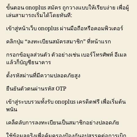
ขั้นตอน onoplus สมัคร ถูกวางแบบให้เรียบง่าย เพื่อผู้
เล่นสามารถเริ่มได้โดยทันที:
เข้าสู่หน้าเว็บ onoplus ผ่านมือถือหรือคอมพิวเตอร์
คลิกปุ่ม “ลงทะเบียนสมัครสมาชิก” ที่หน้าแรก
กรอกข้อมูลส่วนตัว ตัวอย่างเช่น เบอร์โทรศัพท์ อีเมล
แล้วก็บัญชีธนาคาร
ตั้งรหัสผ่านที่มีความปลอดภัยสูง
ยืนยันตัวตนผ่านรหัส OTP
เข้าสู่ระบบรวมทั้งรับ onoplus เครดิตฟรี เพื่อเริ่มต้น
พนัน
เคล็ดลับการลงทะเบียนเป็นสมาชิกอย่างปลอดภัย
ใช้ข้อมูลจริงเพื่อคุ้มครองป้องกันอุปสรรคต่อการเบิก