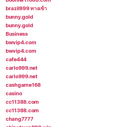
brazil999 ทางเข้า
bunny.gold
bunny.gold
Business
bwvip4.com
bwvip4.com
cafe444
carlo999.net
carlo999.net
cashgame168
casino
cc11388.com
cc11388.com
chang7777