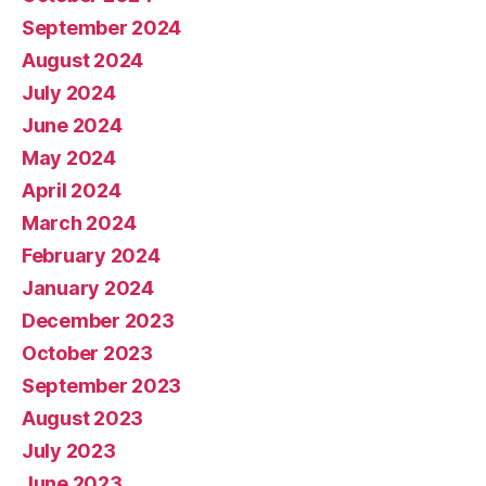
September 2024
August 2024
July 2024
June 2024
May 2024
April 2024
March 2024
February 2024
January 2024
December 2023
October 2023
September 2023
August 2023
July 2023
June 2023