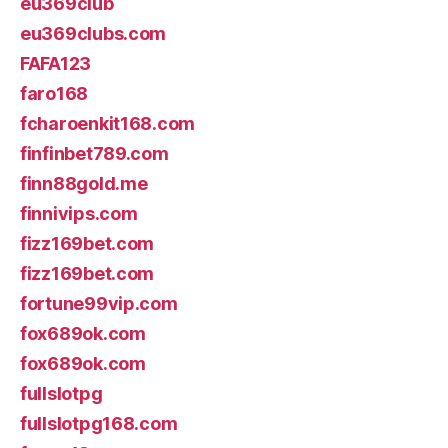
eu369club
eu369clubs.com
FAFA123
faro168
fcharoenkit168.com
finfinbet789.com
finn88gold.me
finnivips.com
fizz169bet.com
fizz169bet.com
fortune99vip.com
fox689ok.com
fox689ok.com
fullslotpg
fullslotpg168.com