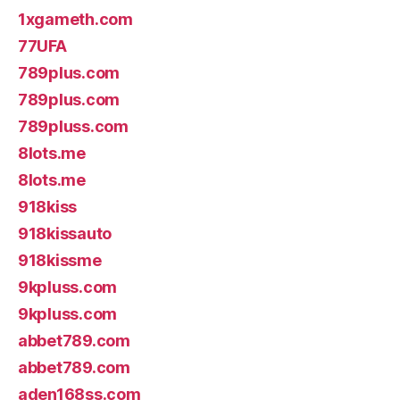
1xgameth.com
77UFA
789plus.com
789plus.com
789pluss.com
8lots.me
8lots.me
918kiss
918kissauto
918kissme
9kpluss.com
9kpluss.com
abbet789.com
abbet789.com
aden168ss.com