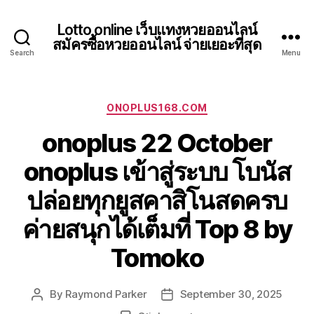
Lotto online เว็บแทงหวยออนไลน์
สมัครซื้อหวยออนไลน์ จ่ายเยอะที่สุด
Search
Menu
Categories
ONOPLUS168.COM
onoplus 22 October
onoplus เข้าสู่ระบบ โบนัส
ปล่อยทุกยูสคาสิโนสดครบ
ค่ายสนุกได้เต็มที่ Top 8 by
Tomoko
By
Raymond Parker
September 30, 2025
Post
Post
author
date