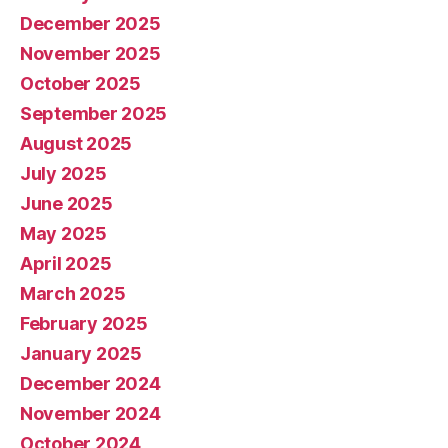
December 2025
November 2025
October 2025
September 2025
August 2025
July 2025
June 2025
May 2025
April 2025
March 2025
February 2025
January 2025
December 2024
November 2024
October 2024