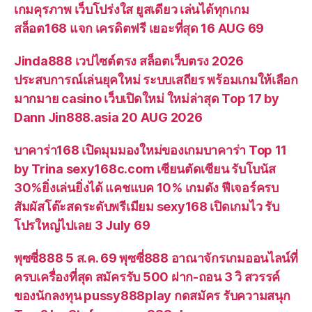
เกมคุรภาพ เว็บโปร่งใส ยูสเดียว เล่นได้ทุกเกม
สล็อต168 แจก เครดิตฟรี เยอะที่สุด 16 AUG 69
Jinda888 เวปไซต์ตรง สล็อตเว็บตรง 2026
ประสบการณ์เล่นยุคใหม่ ระบบเสถียร พร้อมเกมให้เลือก
มากมาย casino เว็บเปิดใหม่ ใหม่ล่าสุด Top 17 by
Dann Jin888.asia 20 AUG 2026
บาคาร่า168 เปิดมุมมองใหม่ของเกมบาคาร่า Top 11
by Trina sexy168c.com เซียนตัดเซียน รับโบนัส
30%ยิ่งเล่นยิ่งได้ แคชแบค 10% เกมดัง ฟีเจอร์ครบ
สัมผัสโต๊ะสดระดับพรีเมียม sexy168 เปิดเกมไว รับ
โปรใหญ่ไปเลย 3 July 69
พุซซี่888 5 ส.ค. 69 พุซซี่888 อาณาจักรเกมออนไลน์ที่
ครบเครื่องที่สุด สมัครรับ 500 ฝาก-ถอน 3 วิ สวรรค์
ของนักลงทุน pussy888play กดสมัคร รับความสนุก