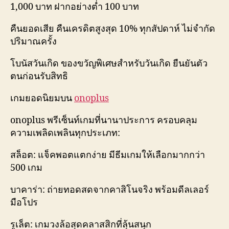
1,000 บาท ฝากอย่างต่ำ 100 บาท
คืนยอดเสีย คืนเครดิตสูงสุด 10% ทุกสัปดาห์ ไม่จำกัด
ปริมาณครั้ง
โบนัสวันเกิด ของขวัญพิเศษสำหรับวันเกิด ยืนยันตัว
ตนก่อนรับสิทธิ
เกมยอดนิยมบน
onoplus
onoplus พรีเซ็นท์เกมที่นานาประการ ครอบคลุม
ความเพลิดเพลินทุกประเภท:
สล็อต: แจ็คพอตแตกง่าย มีธีมเกมให้เลือกมากกว่า
500 เกม
บาคาร่า: ถ่ายทอดสดจากคาสิโนจริง พร้อมดีลเลอร์
มือโปร
รูเล็ต: เกมวงล้อสุดคลาสสิกที่ลุ้นสนุก