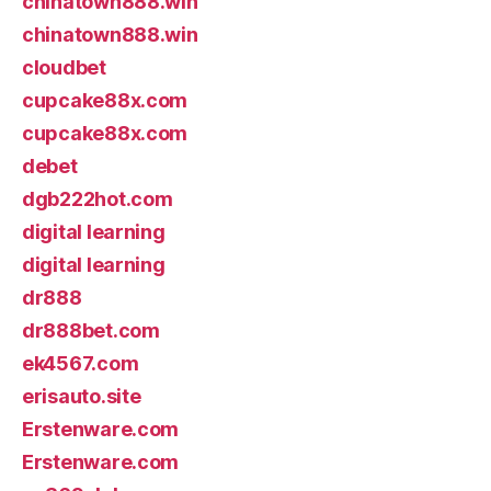
chinatown888.win
chinatown888.win
cloudbet
cupcake88x.com
cupcake88x.com
debet
dgb222hot.com
digital learning
digital learning
dr888
dr888bet.com
ek4567.com
erisauto.site
Erstenware.com
Erstenware.com