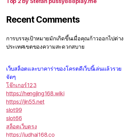
Top 2 by Stefan pussy888play.me
Recent Comments
การบรรลุเป้าหมายมักเกิดขึ้นเมื่อคุณก้าวออกไปต่าง
ประเทศเขตของความสะดวกสบาย
เว็บสล็อตและบาคาร่าของโครตดีเว็บนี้เล่นแล้วรวย
จัดๆ
โจ๊กเกอร์123
https://hengjing168.wiki
https://jin55.net
slot99
slot66
สล็อตเว็บตรง
https://judhai168.co