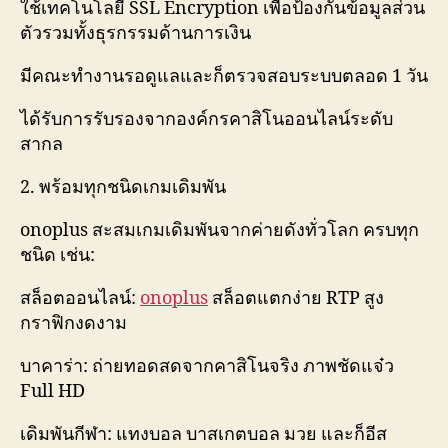
ใช้เทคโนโลยี SSL Encryption เพื่อป้องกันข้อมูลส่วน
ตัวรวมทั้งธุรกรรมด้านการเงิน
มีคณะทำงานรอดูแลและก็ตรวจสอบระบบตลอด 1 วัน
ได้รับการรับรองจากองค์กรคาสิโนออนไลน์ระดับ
สากล
2. พร้อมทุกชนิดเกมเดิมพัน
onoplus สะสมเกมเดิมพันจากค่ายดังทั่วโลก ครบทุก
ชนิด เช่น:
สล็อตออนไลน์:
onoplus
สล็อตแตกง่าย RTP สูง
กราฟิกงดงาม
บาคาร่า: ถ่ายทอดสดจากคาสิโนจริง ภาพชัดแจ๋ว
Full HD
เดิมพันกีฬา: แทงบอล บาสเกตบอล มวย และก็อีส