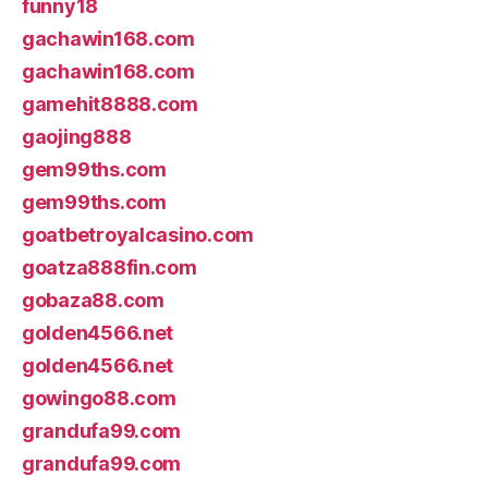
funny18
gachawin168.com
gachawin168.com
gamehit8888.com
gaojing888
gem99ths.com
gem99ths.com
goatbetroyalcasino.com
goatza888fin.com
gobaza88.com
golden4566.net
golden4566.net
gowingo88.com
grandufa99.com
grandufa99.com