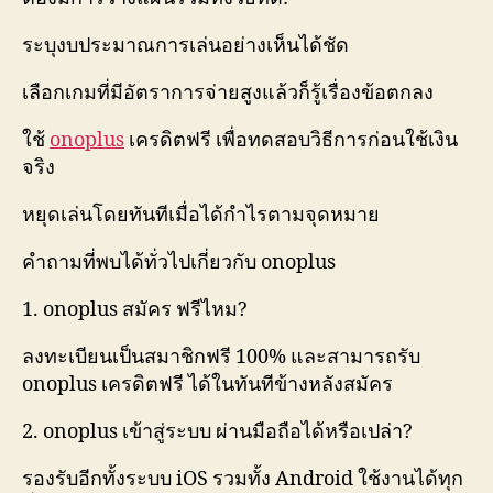
ระบุงบประมาณการเล่นอย่างเห็นได้ชัด
เลือกเกมที่มีอัตราการจ่ายสูงแล้วก็รู้เรื่องข้อตกลง
ใช้
onoplus
เครดิตฟรี เพื่อทดสอบวิธีการก่อนใช้เงิน
จริง
หยุดเล่นโดยทันทีเมื่อได้กำไรตามจุดหมาย
คำถามที่พบได้ทั่วไปเกี่ยวกับ onoplus
1. onoplus สมัคร ฟรีไหม?
ลงทะเบียนเป็นสมาชิกฟรี 100% และสามารถรับ
onoplus เครดิตฟรี ได้ในทันทีข้างหลังสมัคร
2. onoplus เข้าสู่ระบบ ผ่านมือถือได้หรือเปล่า?
รองรับอีกทั้งระบบ iOS รวมทั้ง Android ใช้งานได้ทุก