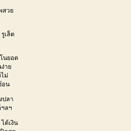
พสวย
รูเล็ต
ิโนยอด
นง่าย
ไม่
ซ้อน
ิงปลา
ก็ฯลฯ
 ได้เงิน