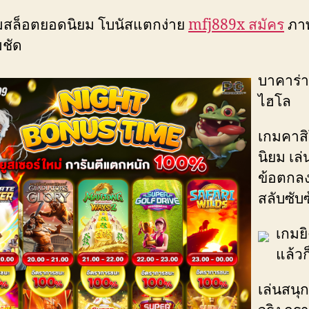
สล็อตยอดนิยม โบนัสแตกง่าย
mfj889x สมัคร
ภา
มชัด
บาคาร่า 
ไฮโล
เกมคาส
นิยม เล่
ข้อตกลง
สลับซับ
เกมย
แล้ว
เล่นสนุก