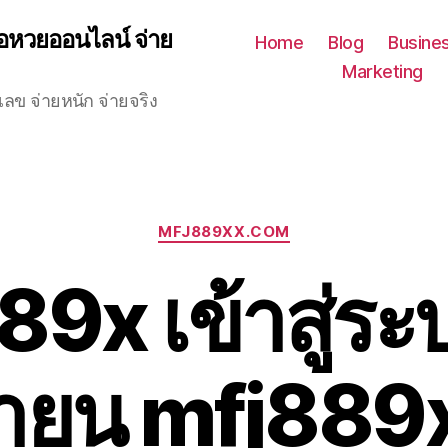
้อหวยออนไลน์ จ่าย
Home
Blog
Busine
Marketing
ลข จ่ายหนัก จ่ายจริง
Categories
MFJ889XX.COM
89x เข้าสู่ระ
ายน mfj889x