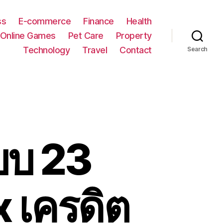
ss
E-commerce
Finance
Health
Online Games
Pet Care
Property
Technology
Travel
Contact
Search
บบ 23
 เครดิต