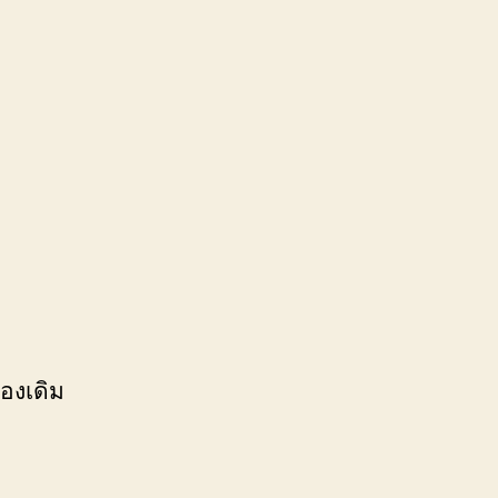
องเดิม