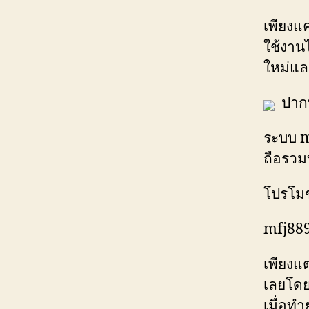
เพียงแ
ใช้งานไ
ใหม่และ
ปาก
ระบบ m
ถือรวม
โปรโมช
mfj889
เพียงแ
เลยโดยไ
เมื่อ