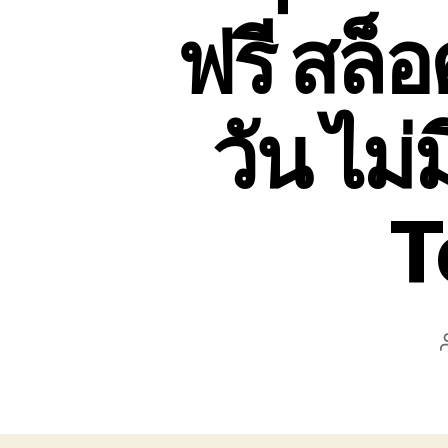
ฟรี สล็อ
วัน ไม่
T