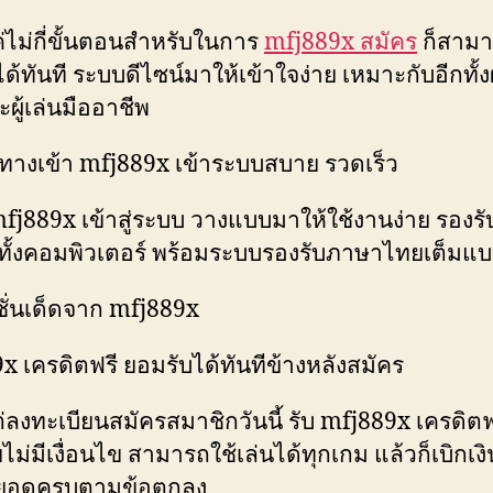
ค่ไม่กี่ขั้นตอนสำหรับในการ
mfj889x สมัคร
ก็สามา
ด้ทันที ระบบดีไซน์มาให้เข้าใจง่าย เหมาะกับอีกทั้งผู
ผู้เล่นมืออาชีพ
ทางเข้า mfj889x เข้าระบบสบาย รวดเร็ว
fj889x เข้าสู่ระบบ วางแบบมาให้ใช้งานง่าย รองรับท
ทั้งคอมพิวเตอร์ พร้อมระบบรองรับภาษาไทยเต็มแบ
ั่นเด็ดจาก mfj889x
x เครดิตฟรี ยอมรับได้ทันทีข้างหลังสมัคร
ต่ลงทะเบียนสมัครสมาชิกวันนี้ รับ mfj889x เครดิตฟ
ม่มีเงื่อนไข สามารถใช้เล่นได้ทุกเกม แล้วก็เบิกเงิ
ทำยอดครบตามข้อตกลง