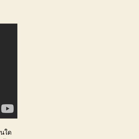
่วนใด