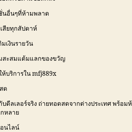
่นอื่นๆที่ห้ามพลาด
เสียทุกสัปดาห์
ิมเงินรายวัน
รมสะสมแต้มแลกของขวัญ
มีให้บริการใน mfj889x
นสด
กับดีลเลอร์จริง ถ่ายทอดสดจากต่างประเทศ พร้อมห้
ากหลาย
อนไลน์