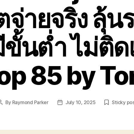
ตจ่ายจริง ลุ้น
มีขั้นต่ำ ไม่ติด
op 85 by To
By
Raymond Parker
July 10, 2025
Sticky po
Post
Post
author
date