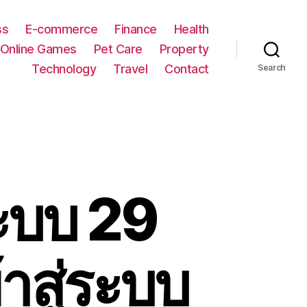
ss
E-commerce
Finance
Health
Online Games
Pet Care
Property
Technology
Travel
Contact
Search
ะบบ 29
สู่ระบบ