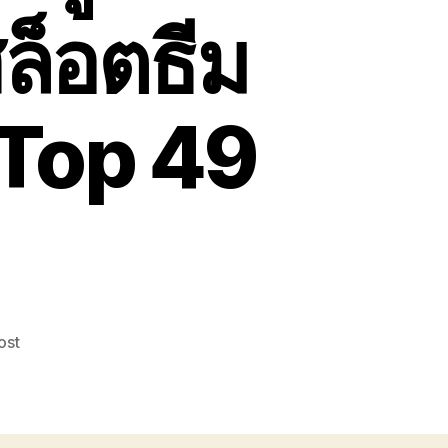
ล็อตธีม
 Top 49
ost