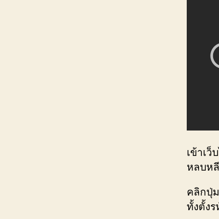
เข้าเว
หลบหลีก
คลิกปุ่
ทั้งตั้ง