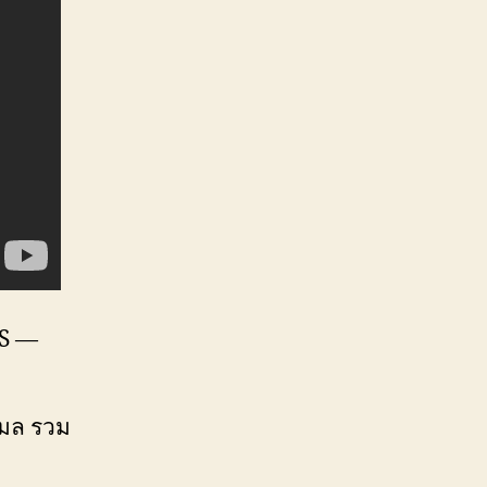
PS —
ีเมล รวม