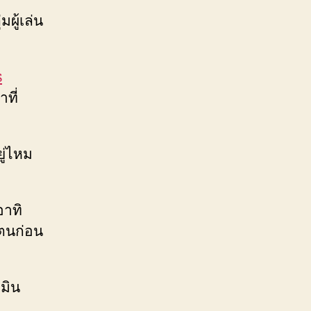
ผู้เล่น
s
ที่
ยู่ไหม
อาทิ
ตนก่อน
มิน