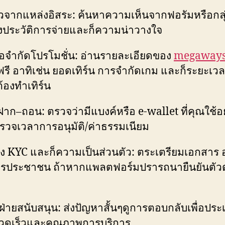
วิวจากแหล่งอิสระ: ค้นหาความเห็นจากฟอรัมหรือกลุ่ม
องประวัติการจ่ายและก็ความน่าวางใจ
อจำกัดโปรโมชั่น: อ่านรายละเอียดของ
megaway
ฟรี อาทิเช่น ยอดเทิร์น การจำกัดเกม และก็ระยะเวลา
้องทำเทิร์น
ฝาก–ถอน: ตรวจว่ามีแบงค์หรือ e-wallet ที่คุณใช้อ
รวจเวลาการอนุมัติ/ค่าธรรมเนียม
 KYC และก็ความเป็นส่วนตัว: ตระเตรียมเอกสาร 
ัตรประชาชน ถ้าหากแพลตฟอร์มปรารถนายืนยันตัว
่ายสนับสนุน: ส่งปัญหาสั้นๆดูการตอบกลับเพื่อประเ
วดเร็วและคุณภาพการบริการ