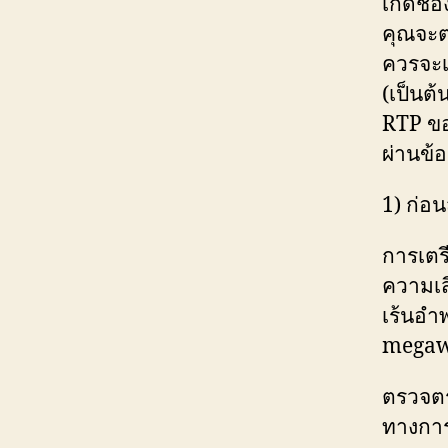
เกิดช่
คุณจะต
ควรจะเ
(เป็นต้
RTP ของ
ผ่านข้
1) ก่อ
การเตร
ความเสี
เร้นอำ
megaw
ตรวจตร
ทางการ