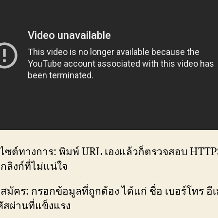
็บไซต์ทางการ: พิมพ์ URL เองแล้วก็ตรวจสอบ HTT
ลิงก์ที่ไม่แน่ใจ
มสมัคร: กรอกข้อมูลที่ถูกต้อง ได้แก่ ชื่อ เบอร์โทร อ
รหัสผ่านที่แข็งแรง