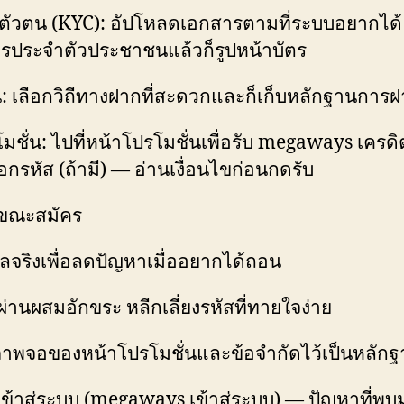
ีตัวตน (KYC): อัปโหลดเอกสารตามที่ระบบอยากได้ 
ัตรประจำตัวประชาชนแล้วก็รูปหน้าบัตร
น: เลือกวิถีทางฝากที่สะดวกและก็เก็บหลักฐานการ
มชั่น: ไปที่หน้าโปรโมชั่นเพื่อรับ megaways เครดิ
กรหัส (ถ้ามี) — อ่านเงื่อนไขก่อนกดรับ
ดขณะสมัคร
มูลจริงเพื่อลดปัญหาเมื่ออยากได้ถอน
สผ่านผสมอักขระ หลีกเลี่ยงรหัสที่ทายใจง่าย
ภาพจอของหน้าโปรโมชั่นและข้อจำกัดไว้เป็นหลัก
เข้าสู่ระบบ (megaways เข้าสู่ระบบ) — ปัญหาที่พ