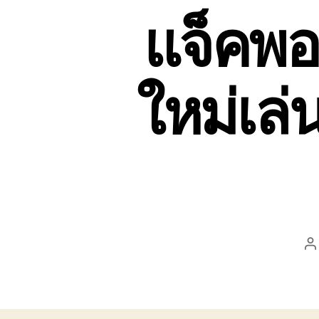
แจ็คพอ
ใหม่เล
P
a