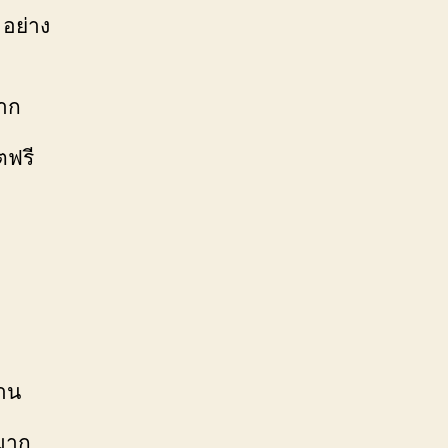
อย่าง
ฝาก
ตฟรี
ฐาน
บมาก