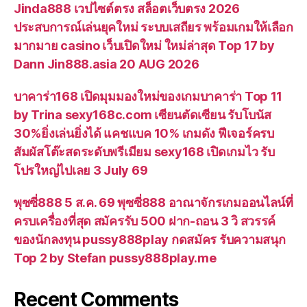
Jinda888 เวปไซต์ตรง สล็อตเว็บตรง 2026
ประสบการณ์เล่นยุคใหม่ ระบบเสถียร พร้อมเกมให้เลือก
มากมาย casino เว็บเปิดใหม่ ใหม่ล่าสุด Top 17 by
Dann Jin888.asia 20 AUG 2026
บาคาร่า168 เปิดมุมมองใหม่ของเกมบาคาร่า Top 11
by Trina sexy168c.com เซียนตัดเซียน รับโบนัส
30%ยิ่งเล่นยิ่งได้ แคชแบค 10% เกมดัง ฟีเจอร์ครบ
สัมผัสโต๊ะสดระดับพรีเมียม sexy168 เปิดเกมไว รับ
โปรใหญ่ไปเลย 3 July 69
พุซซี่888 5 ส.ค. 69 พุซซี่888 อาณาจักรเกมออนไลน์ที่
ครบเครื่องที่สุด สมัครรับ 500 ฝาก-ถอน 3 วิ สวรรค์
ของนักลงทุน pussy888play กดสมัคร รับความสนุก
Top 2 by Stefan pussy888play.me
Recent Comments