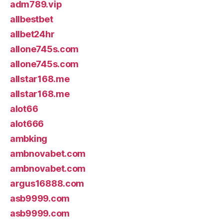
adm789.vip
allbestbet
allbet24hr
allone745s.com
allone745s.com
allstar168.me
allstar168.me
alot66
alot666
ambking
ambnovabet.com
ambnovabet.com
argus16888.com
asb9999.com
asb9999.com