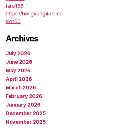
faro168
https://hongkong456.me
slot66
Archives
July 2026
June 2026
May 2026
April 2026
March 2026
February 2026
January 2026
December 2025
November 2025