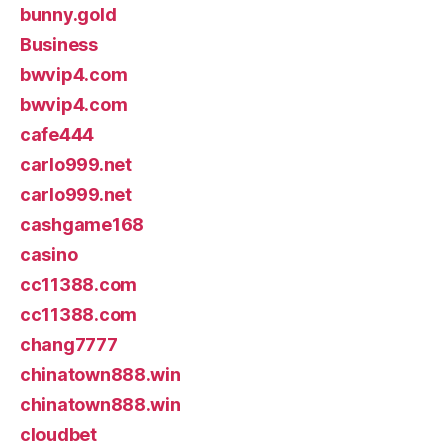
bunny.gold
Business
bwvip4.com
bwvip4.com
cafe444
carlo999.net
carlo999.net
cashgame168
casino
cc11388.com
cc11388.com
chang7777
chinatown888.win
chinatown888.win
cloudbet