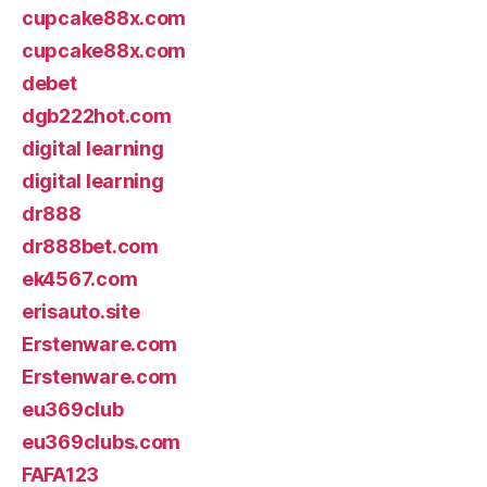
cupcake88x.com
cupcake88x.com
debet
dgb222hot.com
digital learning
digital learning
dr888
dr888bet.com
ek4567.com
erisauto.site
Erstenware.com
Erstenware.com
eu369club
eu369clubs.com
FAFA123