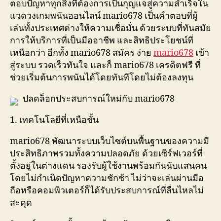
ตอบปัญหาทุกสิ่งที่ต้องการเป็นกุญแจสู่ความสำเร็จใน
แวดวงเกมพนันออนไลน์ mario678 เป็นคำตอบที่ผู้
เล่นทั้งประเทศต่างให้ความเชื่อมั่น ด้วยระบบที่ทันสมัย
การให้บริการที่เป็นมืออาชีพ และสิทธิประโยชน์ที่
เหนือกว่า อีกทั้ง mario678 สมัคร ง่าย
mario678
เข้า
สู่ระบบ รวดเร็วทันใจ และก็ mario678 เครดิตฟรี ที่
ช่วยเริ่มต้นการพนันได้โดยทันทีโดยไม่ต้องลงทุน
ปลดล็อกประสบการณ์ใหม่กับ mario678
1. เทคโนโลยีที่เหนือชั้น
mario678 พัฒนาระบบเว็บไซต์บนพื้นฐานของความมี
ประสิทธิภาพรวมทั้งความปลอดภัย ด้วยเซิร์ฟเวอร์ที่
ตั้งอยู่ในต่างแดน รองรับผู้ใช้งานพร้อมกันนับแสนคน
โดยไม่กำเนิดปัญหาความชักช้า ไม่ว่าจะเล่นผ่านมือ
ถือหรือคอมพิวเตอร์ก็ได้รับประสบการณ์ที่ลื่นไหลไม่
สะดุด