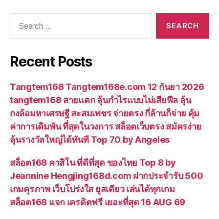
Search
for:
Recent Posts
Tangtem168 Tangtem168e.com 12 กันยา 2026
tangtem168 สายแตก ลุ้นกำไรแบบไม่เสียฟีล ลุ้น
กงล้อมหาเศรษฐี สะสมเพชร จ่ายตรง กี่ล้านก็จ่าย คุ้ม
ค่าการเดิมพัน ที่สุดในวงการ สล็อตเว็บตรง สมัครง่าย
ลุ้นรางวัลใหญ่ได้ทันที Top 70 by Angeles
สล็อต168 คาสิโน ที่ดีที่สุด ของไทย Top 8 by
Jeannine Hengjing168d.com ฝากประจำรับ 500
เกมคุรภาพ เว็บโปร่งใส ยูสเดียว เล่นได้ทุกเกม
สล็อต168 แจก เครดิตฟรี เยอะที่สุด 16 AUG 69