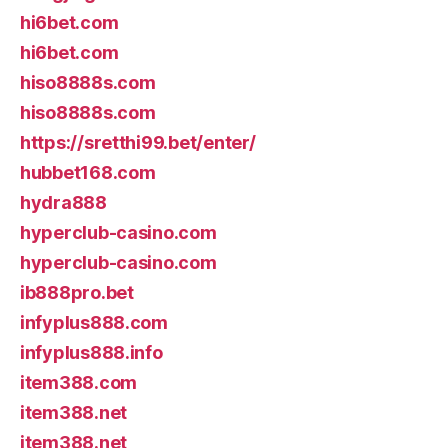
hi6bet.com
hi6bet.com
hiso8888s.com
hiso8888s.com
https://sretthi99.bet/enter/
hubbet168.com
hydra888
hyperclub-casino.com
hyperclub-casino.com
ib888pro.bet
infyplus888.com
infyplus888.info
item388.com
item388.net
item388.net