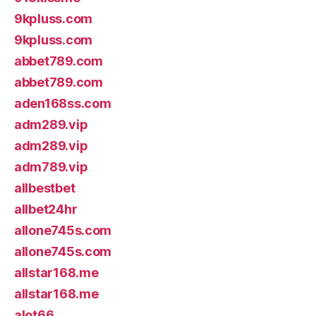
9kpluss.com
9kpluss.com
abbet789.com
abbet789.com
aden168ss.com
adm289.vip
adm289.vip
adm789.vip
allbestbet
allbet24hr
allone745s.com
allone745s.com
allstar168.me
allstar168.me
alot66