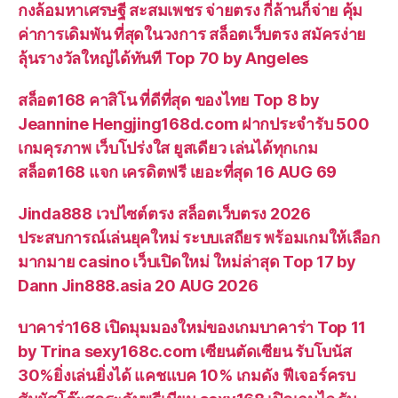
กงล้อมหาเศรษฐี สะสมเพชร จ่ายตรง กี่ล้านก็จ่าย คุ้ม
ค่าการเดิมพัน ที่สุดในวงการ สล็อตเว็บตรง สมัครง่าย
ลุ้นรางวัลใหญ่ได้ทันที Top 70 by Angeles
สล็อต168 คาสิโน ที่ดีที่สุด ของไทย Top 8 by
Jeannine Hengjing168d.com ฝากประจำรับ 500
เกมคุรภาพ เว็บโปร่งใส ยูสเดียว เล่นได้ทุกเกม
สล็อต168 แจก เครดิตฟรี เยอะที่สุด 16 AUG 69
Jinda888 เวปไซต์ตรง สล็อตเว็บตรง 2026
ประสบการณ์เล่นยุคใหม่ ระบบเสถียร พร้อมเกมให้เลือก
มากมาย casino เว็บเปิดใหม่ ใหม่ล่าสุด Top 17 by
Dann Jin888.asia 20 AUG 2026
บาคาร่า168 เปิดมุมมองใหม่ของเกมบาคาร่า Top 11
by Trina sexy168c.com เซียนตัดเซียน รับโบนัส
30%ยิ่งเล่นยิ่งได้ แคชแบค 10% เกมดัง ฟีเจอร์ครบ