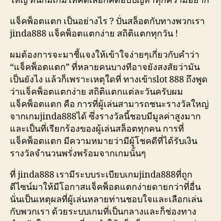
ใหญ่ ที่นี่ก็มีเกมให้คัดเลือกค์ตอบปัญหาทุกความอยาก
แจ็คพ็อตแตก เป็นอย่างไร ? ปั่นสล็อตกับทางพวกเรา
jinda888 แจ็คพ็อตแตกง่าย สถิติแตกทุกวัน !
ผมต้องการจะมาชี้แจงให้เข้าใจง่ายๆเกี่ยวกับคำว่า
“แจ็คพ็อตแตก” ที่หลายคนบางทีอาจยังสงสัยว่ามัน
เป็นยังไง แล้วก็เพราะเหตุใดที่ ทางเข้าslot 888 ถึงพูด
ว่าแจ็คพ็อตแตกง่าย สถิติแตกแต่ละวันครับผม
แจ็คพ็อตแตก คือ การที่ผู้เล่นสามารถชนะรางวัลใหญ่
จากเกมjinda888ได้ ซึ่งรางวัลนี้ชอบมีมูลค่าสูงมาก
และเป็นที่เรียกร้องของผู้เล่นสล็อตทุกคน การที่
แจ็คพ็อตแตก มีความหมายว่ามีผู้โชคดีที่ได้รับเงิน
รางวัลจำนวนพรั่งพร้อมจากเกมนั้นๆ
ที่ jinda888 เรามีระบบระเบียบเกมjinda888ที่ถูก
ดีไซน์มาให้มีโอกาสแจ็คพ็อตแตกง่ายดายกว่าที่อื่น
นั่นเป็นเหตุผลที่ผู้เล่นหลายท่านชอบใจและเลือกเล่น
กับพวกเรา ด้วยระบบเกมที่เป็นกลางและก็ช่องทาง