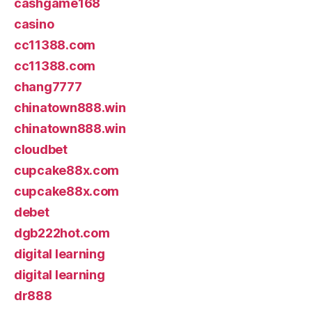
cashgame168
casino
cc11388.com
cc11388.com
chang7777
chinatown888.win
chinatown888.win
cloudbet
cupcake88x.com
cupcake88x.com
debet
dgb222hot.com
digital learning
digital learning
dr888