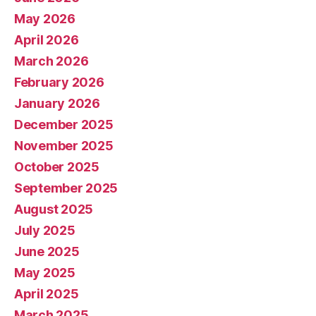
May 2026
April 2026
March 2026
February 2026
January 2026
December 2025
November 2025
October 2025
September 2025
August 2025
July 2025
June 2025
May 2025
April 2025
March 2025