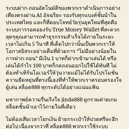
ระบบฝาก-ถอนอัตโนมัติของพวกเราดำเนินการอย่าง
เที่ยงตรงผ่าน AI อัจฉริยะ รองรับทุกแบงค์ชั้นนำใน
ประเทศไทย และก็ที่ตอบโจทย์วัยรุ่นยุคใหม่ที่สุดคือ
ระบบการรอคอยงรับ True Money Wallet ที่สะดวก
สุดๆคุณสามารถทำธุรกรรมสำเร็จได้ภายในระยะ
เวลาไม่เกิน 5 วินาที ที่เด็ดไปกว่านั้นเป็นพวกเราให้
โอกาสอิสระอย่างเต็มที่ด้วยการ “ไม่มีอย่างน้อยใน
การฝาก-ถอน” มีเงิน 1 บาทก็ฝากเข้ามาเล่นได้ หรือ
เล่นได้กำไร 100 บาทก็กดถอนออกไปใช้ได้ทันที ไม่
ต้องทำเทิร์นโอเวอร์ให้วุ่นวายแม้ไม่ได้รับโปรโมชั่น
ความยืดหยุ่นที่ตรงนี้เองที่ทำให้พวกเราครอบครองใจ
ผู้เล่น สล็อต888 ทุกระดับได้อย่างแน่นแฟ้น
มหากาพย์ความรื่นเริงใจ jinda888 ผูกรวมค่ายเกม
สล็อตชั้นนำเอาไว้ภายในที่เดียว
ไม่ต้องเสียเวลาโยกเงิน ย้ายกระเป๋าให้ปวดศรีษะอีก
ต่อไป เนื่องจากว่าที่ สล็อต888 พวกเราใช้ระบบ