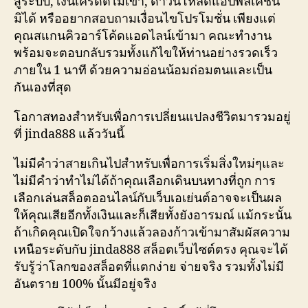
สู่ระบบ, เงินเครดิตไม่เข้า, ดาวน์โหลดแอปพลิเคชัน
มิได้ หรืออยากสอบถามเงื่อนไขโปรโมชั่น เพียงแต่
คุณสแกนคิวอาร์โค้ดแอดไลน์เข้ามา คณะทำงาน
พร้อมจะตอบกลับรวมทั้งแก้ไขให้ท่านอย่างรวดเร็ว
ภายใน 1 นาที ด้วยความอ่อนน้อมถ่อมตนและเป็น
กันเองที่สุด
โอกาสทองสำหรับเพื่อการเปลี่ยนแปลงชีวิตมารวมอยู่
ที่ jinda888 แล้ววันนี้
ไม่มีคำว่าสายเกินไปสำหรับเพื่อการเริ่มสิ่งใหม่ๆและ
ไม่มีคำว่าทำไม่ได้ถ้าคุณเลือกเดินบนทางที่ถูก การ
เลือกเล่นสล็อตออนไลน์กับเว็บเอเย่นต์อาจจะเป็นผล
ให้คุณเสียอีกทั้งเงินและก็เสียทั้งยังอารมณ์ แม้กระนั้น
ถ้าเกิดคุณเปิดใจกว้างแล้วลองก้าวเข้ามาสัมผัสความ
เหนือระดับกับ jinda888 สล็อตเว็บไซต์ตรง คุณจะได้
รับรู้ว่าโลกของสล็อตที่แตกง่าย จ่ายจริง รวมทั้งไม่มี
อันตราย 100% นั้นมีอยู่จริง