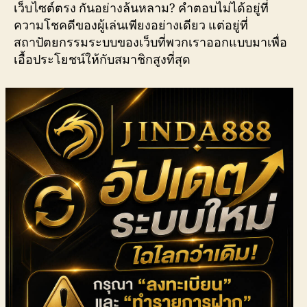
เว็บไซต์ตรง กันอย่างล้นหลาม? คำตอบไม่ได้อยู่ที่
ความโชคดีของผู้เล่นเพียงอย่างเดียว แต่อยู่ที่
สถาปัตยกรรมระบบของเว็บที่พวกเราออกแบบมาเพื่อ
เอื้อประโยชน์ให้กับสมาชิกสูงที่สุด