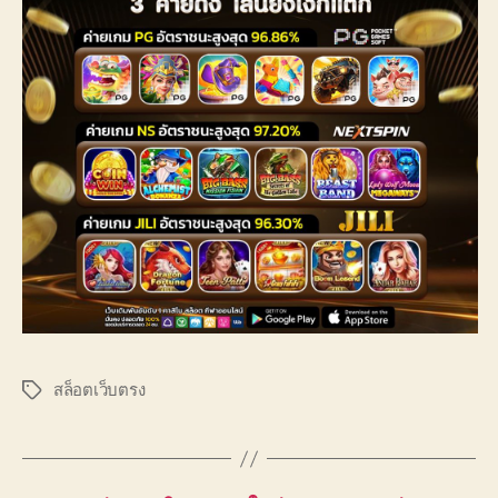
สล็อตเว็บตรง
Tags