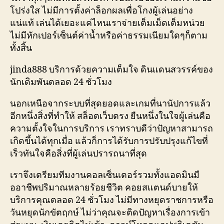
โปร่งใส ไม่มีการตั้งค่าล็อกผลเพื่อโกงผู้เล่นอย่าง
แน่แท้ เล่นได้เยอะแค่ไหนเราจ่ายเต็มเม็ดเต็มหน่วย
ไม่มีหักเปอร์เซ็นต์ค่าน้ำหรือค่าธรรมเนียมใดๆก็ตาม
ทั้งสิ้น
jinda888 บริการด้วยความเต็มใจ ดินแดนสวรรค์ของ
นักเดิมพันตลอด 24 ชั่วโมง
นอกเหนือจากระบบที่สุดยอดและเกมที่นานัปการแล้ว
อีกหนึ่งสิ่งที่ทำให้ สล็อตเว็บตรง ยืนหนึ่งในใจผู้เล่นคือ
ความตั้งใจในการบริการ เราทราบดีว่าปัญหาสามารถ
เกิดขึ้นได้ทุกเมื่อ แล้วก็การได้รับการปรับปรุงแก้ไขที่
เร็วทันใจคือสิ่งที่ผู้เล่นปรารถนาที่สุด
เราจึงเตรียมทีมงานคอลเซ็นเตอร์รวมทั้งแอดมินมื
ออาชีพปริมาณหลายร้อยชีวิต คอยสแตนด์บายให้
บริการคุณตลอด 24 ชั่วโมง ไม่มีทางหยุดราชการหรือ
วันหยุดนักขัตฤกษ์ ไม่ว่าคุณจะติดปัญหาเรื่องการเข้า