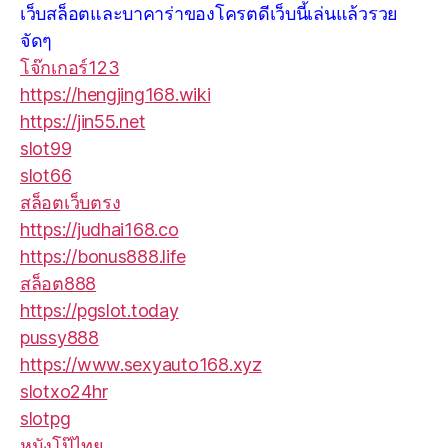
เว็บสล็อตและบาคาร่าของโครตดีเว็บนี้เล่นแล้วรวย
จัดๆ
โจ๊กเกอร์123
https://hengjing168.wiki
https://jin55.net
slot99
slot66
สล็อตเว็บตรง
https://judhai168.co
https://bonus888.life
สล็อต888
https://pgslot.today
pussy888
https://www.sexyauto168.xyz
slotxo24hr
slotpg
หนังโป๊ไทย