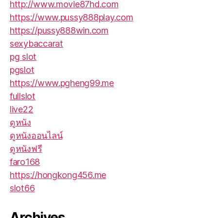
http://www.movie87hd.com
https://www.pussy888play.com
https://pussy888win.com
sexybaccarat
pg slot
pgslot
https://www.pgheng99.me
fullslot
live22
ดูหนัง
ดูหนังออนไลน์
ดูหนังฟรี
faro168
https://hongkong456.me
slot66
Archives