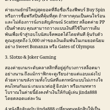
ค่ายเกมยักษ์ใหญ่สุดยอดที่ลือชื่อเรื่องฟีพบร์ Buy Spin
หรือการซื้อฟรีสปินที่คุ้มที่สุด ถ้าหากคุณเป็นคนใจร้อน
และไม่ต้องการนั่งรอสัญลักษณ์ Scatter สล็อตค่าย PP
เป็นคำตอบ คุณสามารถวางแบบเงินที่ใช้ในการเดิม
พันเพื่อเข้าสู่รอบโบนัสแจ็คพอตได้โดยทันที ลุ้นรับตัว
คูณสูงสุดถึง 5,000 เท่าของเงินเดิมพันในเกมยอดนิยม
อย่าง Sweet Bonanza หรือ Gates of Olympus
3. Slotxo & Joker Gaming
สองค่ายเกมระดับคลาสสิกที่อยู่คู่กับวงการสล็อตมา
อย่างนาน ถึงแม้กราฟิกจะดูเรียบง่ายแต่แอบแฝงไป
ด้วยความขลังรวมทั้งโบนัสที่แตกหนักแบบไม่เกรงใจ
คนไหนกันแน่ เกมแนวต่อสู้ ยิงปลา หรือเกมทหาร
โบราณในค่ายนี้ยังคงทำเงินให้กับผู้เล่น jinda888
โดยตลอดแต่ละวัน
4 หนังสือลับฉบับ jinda888 เปลี่ยนทุนหลักสิบให้เป็น