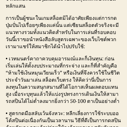
หลักแสน
การเป็นผู้ชนะในเกมสล็อตมิได้อาศัยเพียงแต่การกด
ปุ่มปั่นไปเรื่อยๆเพียงแค่นั้น แต่เซียนสล็อตตัวจริงจะมี
แนวทางรวมทั้งแนวคิดสำหรับในการเล่นที่รอบคอบ
วันนี้เราขอนำหนังสือลับสูตรเฉพาะของเว็บไซต์พวก
เรามาแชร์ให้สมาชิกได้นำไปปรับใช้:
• เวทมนตร์คาถาควบคุมอารมณ์และก็เงินทุน: ก่อน
เริ่มเล่นให้ตั้งงบประมาณที่กระจ่าง และก็ที่สำคัญคือ
“ห้ามใช้เงินหมุนเวียนเร็ว” หรือเงินที่จึงควรใช้ในชีวิต
ประจำวันมาเล่น สล็อตเว็บตรง ให้คิดว่านี่เป็นการ
ลงทุนในความสนุกสนานที่ได้โอกาสเห็นผลตอบแทน
สูง เมื่อระบุทุนแล้วให้แบ่งรูปทรงการเดินเงินให้สามา
รถสปินได้ไม่ต่ำลงมากยิ่งกว่า 50-100 ตาเป็นอย่างต่ำ
• สูตรกดมือสลับเว้นจังหวะ: หลีกเลี่ยงการใช้ระบบออ
โต้สปินต่อเนื่องกันเป็นเวลานาน วิธีที่ดีเป็นการกดสปิน