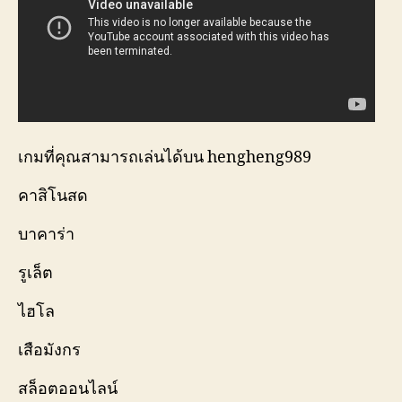
เกมที่คุณสามารถเล่นได้บน hengheng989
คาสิโนสด
บาคาร่า
รูเล็ต
ไฮโล
เสือมังกร
สล็อตออนไลน์