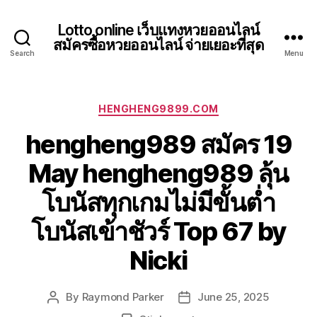
Lotto online เว็บแทงหวยออนไลน์
สมัครซื้อหวยออนไลน์ จ่ายเยอะที่สุด
Search
Menu
Categories
HENGHENG9899.COM
hengheng989 สมัคร 19
May hengheng989 ลุ้น
โบนัสทุกเกมไม่มีขั้นต่ำ
โบนัสเข้าชัวร์ Top 67 by
Nicki
By
Raymond Parker
June 25, 2025
Post
Post
author
date