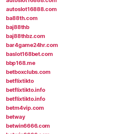
autoslot16888.com
autoslot16888.com
ba88th.com
baj88thb
baj88thbz.com
bar4game24hr.com
baslot168bet.com
bbp168.me
betboxclubs.com
betflixtikto
betflixtikto.info
betflixtikto.info
betm4vip.com
betway
betwin6666.com