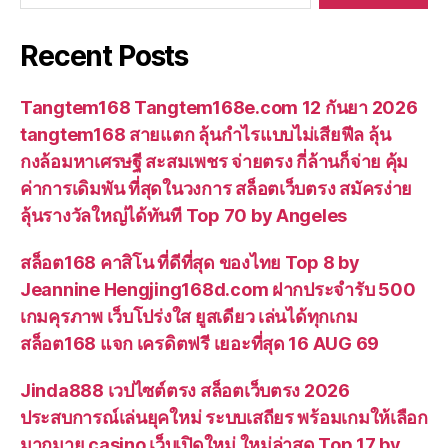
Recent Posts
Tangtem168 Tangtem168e.com 12 กันยา 2026
tangtem168 สายแตก ลุ้นกำไรแบบไม่เสียฟีล ลุ้น
กงล้อมหาเศรษฐี สะสมเพชร จ่ายตรง กี่ล้านก็จ่าย คุ้ม
ค่าการเดิมพัน ที่สุดในวงการ สล็อตเว็บตรง สมัครง่าย
ลุ้นรางวัลใหญ่ได้ทันที Top 70 by Angeles
สล็อต168 คาสิโน ที่ดีที่สุด ของไทย Top 8 by
Jeannine Hengjing168d.com ฝากประจำรับ 500
เกมคุรภาพ เว็บโปร่งใส ยูสเดียว เล่นได้ทุกเกม
สล็อต168 แจก เครดิตฟรี เยอะที่สุด 16 AUG 69
Jinda888 เวปไซต์ตรง สล็อตเว็บตรง 2026
ประสบการณ์เล่นยุคใหม่ ระบบเสถียร พร้อมเกมให้เลือก
มากมาย casino เว็บเปิดใหม่ ใหม่ล่าสุด Top 17 by