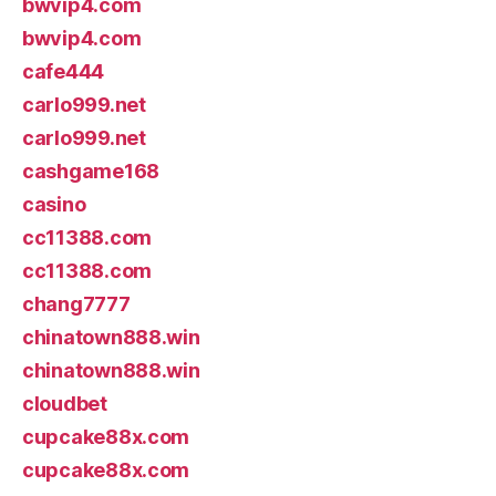
bwvip4.com
bwvip4.com
cafe444
carlo999.net
carlo999.net
cashgame168
casino
cc11388.com
cc11388.com
chang7777
chinatown888.win
chinatown888.win
cloudbet
cupcake88x.com
cupcake88x.com