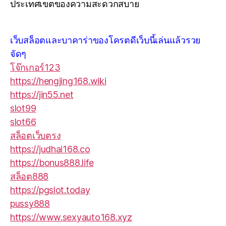
ประเทศเขตของความสะดวกสบาย
เว็บสล็อตและบาคาร่าของโครตดีเว็บนี้เล่นแล้วรวย
จัดๆ
โจ๊กเกอร์123
https://hengjing168.wiki
https://jin55.net
slot99
slot66
สล็อตเว็บตรง
https://judhai168.co
https://bonus888.life
สล็อต888
https://pgslot.today
pussy888
https://www.sexyauto168.xyz