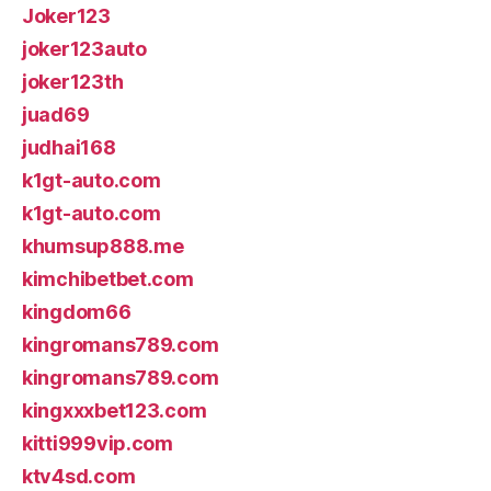
Joker123
joker123auto
joker123th
juad69
judhai168
k1gt-auto.com
k1gt-auto.com
khumsup888.me
kimchibetbet.com
kingdom66
kingromans789.com
kingromans789.com
kingxxxbet123.com
kitti999vip.com
ktv4sd.com