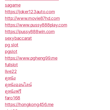
sagame
https://joker123auto.com
http://www.movie87hd.com
https://www.pussy888play.com
https://pussy888win.com
sexybaccarat
pg slot
pgslot
https://www.pgheng99.me
fullslot
live22
ดูหนัง
ดูหนังออนไลน์
ดูหนังฟรี
faro168
https://hongkong456.me