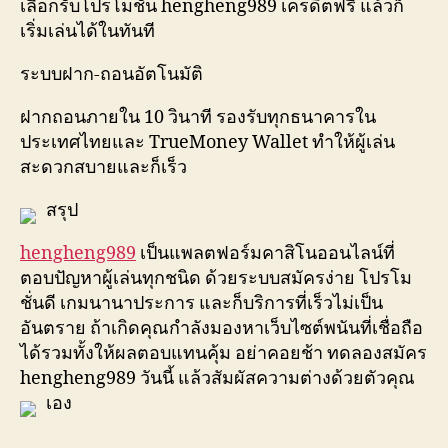
เลือกรับโปรโมชั่น hengheng989 เครดิตฟรี แล้วก็
เริ่มเล่นได้ในทันที
ระบบฝาก-ถอนอัตโนมัติ
ฝากถอนภายใน 10 วินาที รองรับทุกธนาคารใน
ประเทศไทยและ TrueMoney Wallet ทำให้ผู้เล่น
สะดวกสบายและก็เร็ว
สรุป
hengheng989
เป็นแพลตฟอร์มคาสิโนออนไลน์ที่
ตอบปัญหาผู้เล่นทุกชนิด ด้วยระบบสมัครง่าย โปรโม
ชั่นดี เกมนานาประการ และก็บริการที่เร็วไม่เป็น
อันตราย ถ้าเกิดคุณกำลังมองหาเว็บไซต์พนันที่เชื่อถือ
ได้รวมทั้งให้ผลตอบแทนคุ้ม อย่าคอยช้า ทดลองสมัคร
hengheng989 วันนี้ แล้วสัมผัสความต่างด้วยตัวคุณ
เอง