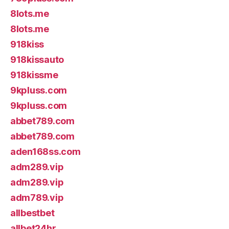
8lots.me
8lots.me
918kiss
918kissauto
918kissme
9kpluss.com
9kpluss.com
abbet789.com
abbet789.com
aden168ss.com
adm289.vip
adm289.vip
adm789.vip
allbestbet
allbet24hr