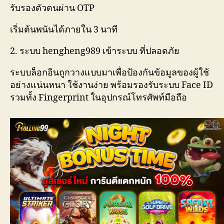
รับรองตัวตนผ่าน OTP
เริ่มต้นพนันได้ภายใน 3 นาที
2. ระบบ hengheng989 เข้าระบบ ที่ปลอดภัย
ระบบล็อกอินถูกวางแบบมาเพื่อป้องกันข้อมูลของผู้ใช้
อย่างแน่นหนา ใช้งานง่าย พร้อมรองรับระบบ Face ID
รวมทั้ง Fingerprint ในอุปกรณ์โทรศัพท์มือถือ