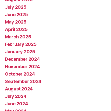
July 2025
June 2025
May 2025
April 2025
March 2025
February 2025
January 2025
December 2024
November 2024
October 2024
September 2024
August 2024
July 2024
June 2024