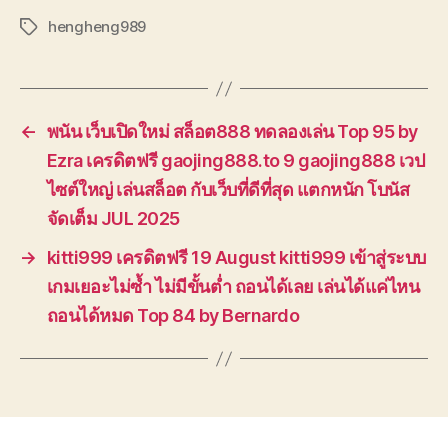
hengheng989
Tags
←
พนัน เว็บเปิดใหม่ สล็อต888 ทดลองเล่น Top 95 by
Ezra เครดิตฟรี gaojing888.to 9 gaojing888 เวป
ไซต์ใหญ่ เล่นสล็อต กับเว็บที่ดีที่สุด แตกหนัก โบนัส
จัดเต็ม JUL 2025
→
kitti999 เครดิตฟรี 19 August kitti999 เข้าสู่ระบบ
เกมเยอะไม่ซ้ำ ไม่มีขั้นต่ำ ถอนได้เลย เล่นได้แค่ไหน
ถอนได้หมด Top 84 by Bernardo