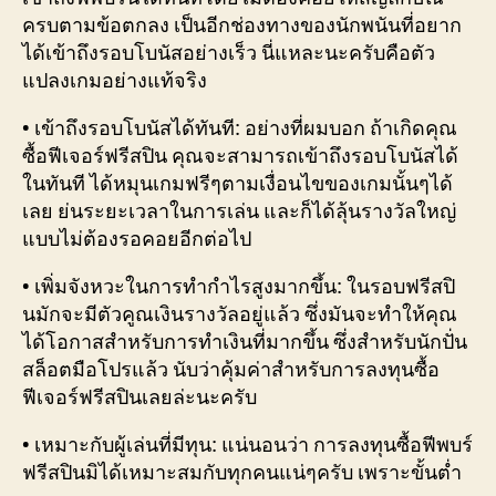
ครบตามข้อตกลง เป็นอีกช่องทางของนักพนันที่อยาก
ได้เข้าถึงรอบโบนัสอย่างเร็ว นี่แหละนะครับคือตัว
แปลงเกมอย่างแท้จริง
• เข้าถึงรอบโบนัสได้ทันที: อย่างที่ผมบอก ถ้าเกิดคุณ
ซื้อฟีเจอร์ฟรีสปิน คุณจะสามารถเข้าถึงรอบโบนัสได้
ในทันที ได้หมุนเกมฟรีๆตามเงื่อนไขของเกมนั้นๆได้
เลย ย่นระยะเวลาในการเล่น และก็ได้ลุ้นรางวัลใหญ่
แบบไม่ต้องรอคอยอีกต่อไป
• เพิ่มจังหวะในการทำกำไรสูงมากขึ้น: ในรอบฟรีสปิ
นมักจะมีตัวคูณเงินรางวัลอยู่แล้ว ซึ่งมันจะทำให้คุณ
ได้โอกาสสำหรับการทำเงินที่มากขึ้น ซึ่งสำหรับนักปั่น
สล็อตมือโปรแล้ว นับว่าคุ้มค่าสำหรับการลงทุนซื้อ
ฟีเจอร์ฟรีสปินเลยล่ะนะครับ
• เหมาะกับผู้เล่นที่มีทุน: แน่นอนว่า การลงทุนซื้อฟีพบร์
ฟรีสปินมิได้เหมาะสมกับทุกคนแน่ๆครับ เพราะขั้นต่ำ