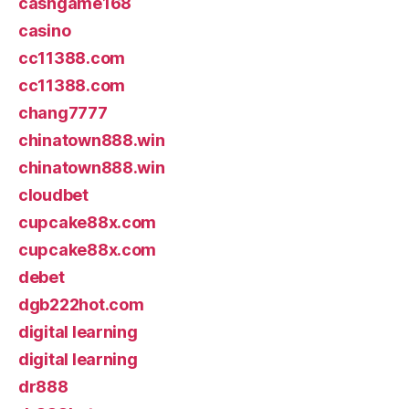
cashgame168
casino
cc11388.com
cc11388.com
chang7777
chinatown888.win
chinatown888.win
cloudbet
cupcake88x.com
cupcake88x.com
debet
dgb222hot.com
digital learning
digital learning
dr888