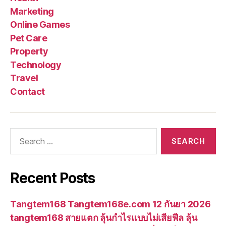
Marketing
Online Games
Pet Care
Property
Technology
Travel
Contact
Search
for:
Recent Posts
Tangtem168 Tangtem168e.com 12 กันยา 2026
tangtem168 สายแตก ลุ้นกำไรแบบไม่เสียฟีล ลุ้น