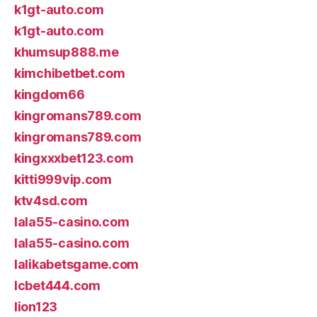
k1gt-auto.com
k1gt-auto.com
khumsup888.me
kimchibetbet.com
kingdom66
kingromans789.com
kingromans789.com
kingxxxbet123.com
kitti999vip.com
ktv4sd.com
lala55-casino.com
lala55-casino.com
lalikabetsgame.com
lcbet444.com
lion123