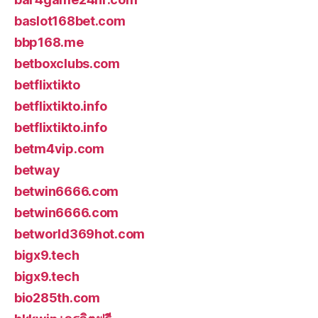
baslot168bet.com
bbp168.me
betboxclubs.com
betflixtikto
betflixtikto.info
betflixtikto.info
betm4vip.com
betway
betwin6666.com
betwin6666.com
betworld369hot.com
bigx9.tech
bigx9.tech
bio285th.com