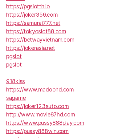
https://pgslotth.io
https://joker356.com
https://samurai777.net
https://tokyoslot88.com
https://betwayvietnam.com
https://jokerasia.net
pgslot
pgslot
918kiss
https://www.madoohd.com
sagame
https://joker123auto.com
http://www.movie87hd.com
https://www.pussy888play.com
https://pussy888win.com