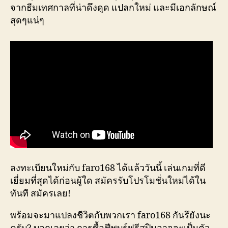
จากธีมเทศกาลที่น่าดึงดูด แปลกใหม่ และมีเอกลักษณ์
สุดๆแน่ๆ
ลงทะเบียนใหม่กับ faro168 ได้แล้ววันนี้ เล่นเกมที่ดี
เยี่ยมที่สุดได้ก่อนผู้ใด สมัครรับโปรโมชั่นใหม่ได้ใน
ทันที สมัครเลย!
พร้อมจะมาแปลงชีวิตกับพวกเรา faro168 กันรึยังนะ