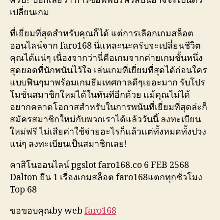
ครับ? บอกเลยว่า การซื้อฟีพบร์ฟรีสปินอาจจะเป็นตัว
เปลี่ยนเกม
ที่เยี่ยมที่สุดสำหรับคุณก็ได้ แต่การเลือกเกมสล็อต
ออนไลน์จาก faro168 นี่แหละนะครับจะเปลี่ยนชีวิต
คุณได้แน่ๆ เนื่องจากว่านี่คือเกมจากค่ายเกมชั้นหนึ่ง
สุดยอดที่นักพนันไว้ใจ เล่นเกมที่เยี่ยมที่สุดได้ก่อนใคร
แบบฟินๆมาพร้อมเกมธีมเทศกาลดีๆเยอะมาก รับโปร
โมชั่นสมาชิกใหม่ได้ในทันทีอีกด้วย แม้คุณไม่ได้
อยากคลาดโอกาสสำหรับในการพนันที่เยี่ยมที่สุดล่ะก็
สมัครสมาชิกใหม่กับพวกเราได้แล้ววันนี้ ลงทะเบียน
ใหม่ฟรี ไม่เสียค่าใช้จ่ายอะไรก็แล้วแต่ทั้งหมดทั้งปวง
แน่ๆ ลงทะเบียนเป็นสมาชิกเลย!
คาสิโนออนไลน์ pgslot faro168.co 6 FEB 2568
Dalton ยืน 1 เรื่องเกมสล็อต faro168แตกทุกชั่วโมง
Top 68
ขอขอบคุณby web
faro168