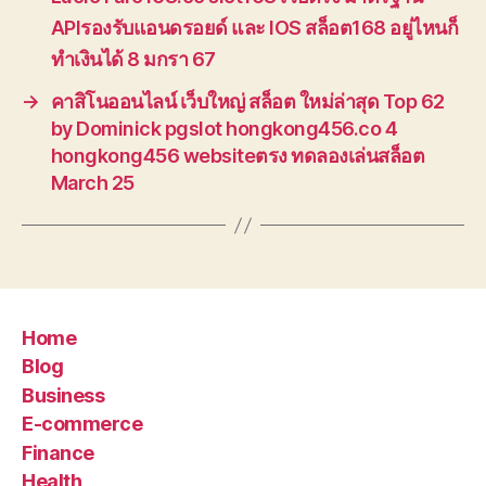
APIรองรับแอนดรอยด์ และ IOS สล็อต168 อยู่ไหนก็
ทำเงินได้ 8 มกรา 67
→
คาสิโนออนไลน์ เว็บใหญ่ สล็อต ใหม่ล่าสุด Top 62
by Dominick pgslot hongkong456.co 4
hongkong456 websiteตรง ทดลองเล่นสล็อต
March 25
Home
Blog
Business
E-commerce
Finance
Health