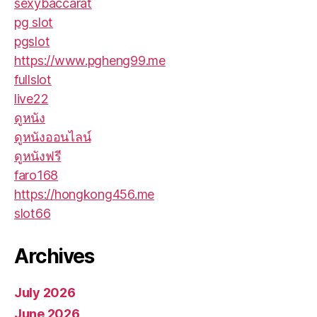
sexybaccarat
pg slot
pgslot
https://www.pgheng99.me
fullslot
live22
ดูหนัง
ดูหนังออนไลน์
ดูหนังฟรี
faro168
https://hongkong456.me
slot66
Archives
July 2026
June 2026