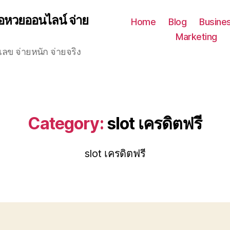
้อหวยออนไลน์ จ่าย
Home
Blog
Busine
Marketing
ลข จ่ายหนัก จ่ายจริง
Category:
slot เครดิตฟรี
slot เครดิตฟรี