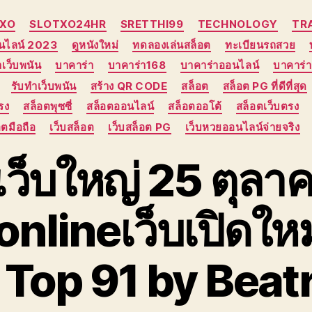
Categories
XO
SLOTXO24HR
SRETTHI99
TECHNOLOGY
TR
อนไลน์ 2023
ดูหนังใหม่
ทดลองเล่นสล็อต
ทะเบียนรถสวย
เว็บพนัน
บาคาร่า
บาคาร่า168
บาคาร่าออนไลน์
บาคาร่า
รับทำเว็บพนัน
สร้าง QR CODE
สล็อต
สล็อต PG ที่ดีที่สุด
รง
สล็อตพุซซี่
สล็อตออนไลน์
สล็อตออโต้
สล็อตเว็บตรง
ตมือถือ
เว็บสล็อต
เว็บสล็อต PG
เว็บหวยออนไลน์จ่ายจริง
เว็บใหญ่ 25 ตุล
onlineเว็บเปิดใหม
ด Top 91 by Beat