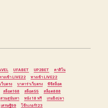
AVEL
UFABET
UP2BET
คาสิโน
ทางเข้า LIVE22
ทางเข้า LIVE22
เว็บตรง
บาคาร่าเว็บตรง
พีจีสล็อต
สล็อต168
สล็อต55
สล็อต888
สวนสุนันทา
หนัง 18 ฟรี
เกมยิงปลา
เศรษฐี99
โจ๊กเกอร์123