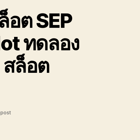
ล็อต SEP
lot ทดลอง
 สล็อต
 post