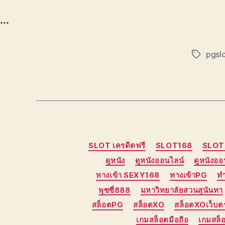
…
pgsl
Tags
SLOT เครดิตฟรี
SLOT168
SLOT
ดูหนัง
ดูหนังออนไลน์
ดูหนังอ
ทางเข้า SEXY168
ทางเข้าPG
ทำ
พุซซี่888
มหาวิทยาลัยสวนสุนันทา
สล็อตPG
สล็อตXO
สล็อตXOเว็บต
เกมสล็อตมือถือ
เกมสล็อ