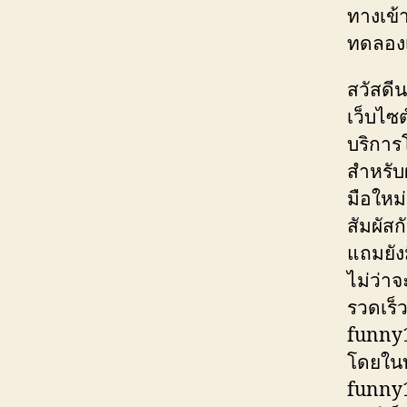
ทางเข้
ทดลองเ
สวัสดีน
เว็บไซต
บริการโ
สำหรับผ
มือใหม
สัมผัส
แถมยัง
ไม่ว่า
รวดเร็ว
funny1
โดยในบ
funny1