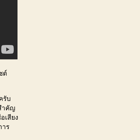
ซต์
ครับ
สำคัญ
่อเสียง
บการ