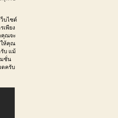
เว็บไซต์
ารเพียง
าคุณจะ
ำให้คุณ
รับ แม้
มชั่น
หมดครับ