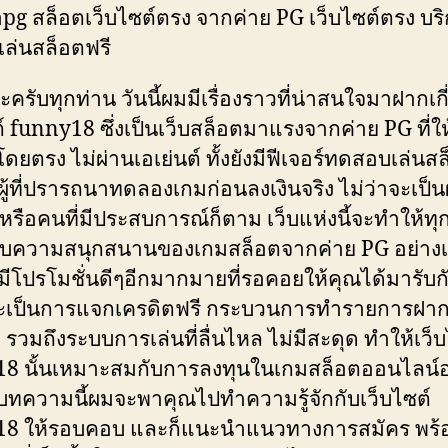
าpg สล็อตเว็บไซต์ตรง จากค่าย PG เว็บไซต์ตรง บร
ล่นสล็อตฟรี
ะครับทุกท่าน วันนี้ผมมีเรื่องราวที่น่าสนใจมาฝากเกี
์ funny18 ซึ่งเป็นเว็บสล็อตมาแรงจากค่าย PG ที่ให
ดยตรง ไม่ผ่านเอเย่นต์ ทั้งยังมีฟีเจอร์ทดสอบเล่นส
ู้ที่ปรารถนาทดลองเกมก่อนลงเงินจริง ไม่ว่าจะเป็นผู
่หรือคนที่มีประสบการณ์ก็ตาม เว็บแห่งนี้จะทำให้ทุ
กับความสนุกสนานของเกมสล็อตจากค่าย PG อย่างเต
มีโปรโมชั่นดีๆอีกมากมายที่รอคอยให้คุณได้มารับก
จะเป็นการแจกเครดิตฟรี กระบวนการทำรายการฝาก
 รวมถึงระบบการเล่นที่ลื่นไหล ไม่มีสะดุด ทำให้เว็
8 นั้นเหมาะสมกับการลงทุนในเกมสล็อตออนไลน์อย่
ทความนี้ผมจะพาคุณไปทำความรู้จักกับเว็บไซต์
8 ให้รอบคอบ และก็แนะนำแนวทางการสมัคร พร้อม