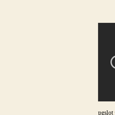
a
pgslot