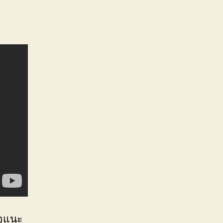
นอแนะ