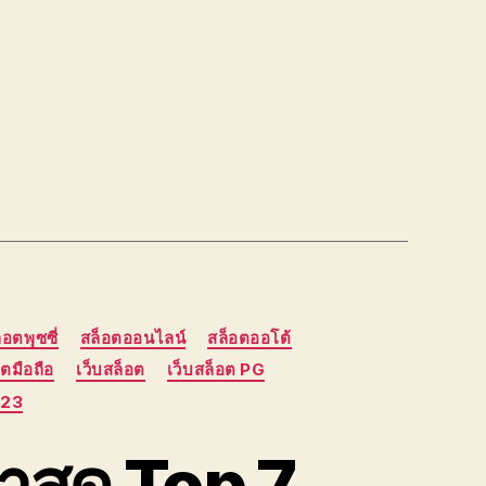
็อตพุซซี่
สล็อตออนไลน์
สล็อตออโต้
ตมือถือ
เว็บสล็อต
เว็บสล็อต PG
123
่าสุด Top 7