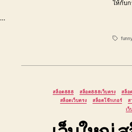
ให้กับ
…
funn
Tags
สล็อต888
สล็อต888เว็บตรง
สล็อ
สล็อตเว็บตรง
สล็อตโจ๊กเกอร์
ส
เว
เว็บใหญ่ ส