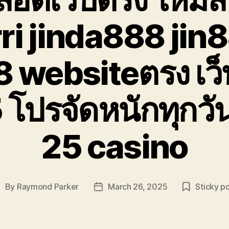
ri jinda888 ji
 websiteตรง เว
 โปรจัดหนักทุกวั
25 casino
By
Raymond Parker
March 26, 2025
Sticky p
ost
Post
uthor
date