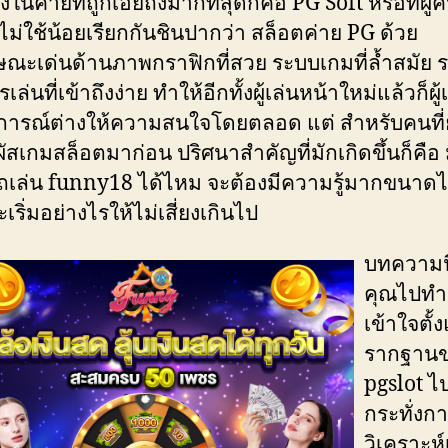
งในค่ายที่ถูกเอ่ยถึงมากที่สุดก็คือ PG Soft หรือที่ผู้
ม่ใช้น้อยเรียกกันชินปากว่า สล็อตค่าย PG ด้วย
ษณะเด่นด้านภาพกราฟิกที่สวย ระบบเกมที่ล้ำสมัย ร
ล่นที่เข้าถึงง่าย ทำให้อีกทั้งผู้เล่นหน้าใหม่แล้วก็ผู
ารณ์ต่างให้ความสนใจโดยตลอด แต่ สำหรับคนที่ย
ัสเกมสล็อตมาก่อน ปริศนาสำคัญที่มักเกิดขึ้นก็คือ 
เล่น funny18 ได้ไหม จะต้องมีความรู้มากขนาด
เริ่มอย่างไรให้ไม่เสี่ยงเกินไป
บทความน
คุณไปท
เข้าใจตั้ง
รากฐาน
pgslot ไ
กระทั่งก
วิเคราะห์