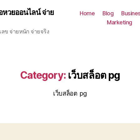
้อหวยออนไลน์ จ่าย
Home
Blog
Busine
Marketing
ลข จ่ายหนัก จ่ายจริง
Category:
เว็บสล็อต pg
เว็บสล็อต pg