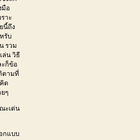
งมือ
เพราะ
นี้ถึง
หรับ
้น รวม
เล่น วิธี
ะก็ข้อ
ิตามที่
คิด
อยๆ
ษณะเด่น
รออกแบบ