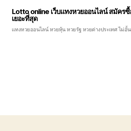
Lotto online เว็บแทงหวยออนไลน์ สมัครซื
เยอะที่สุด
แทงหวยออนไลน์ หวยหุ้น หวยรัฐ หวยต่างประเทศ ไม่อั้นเ