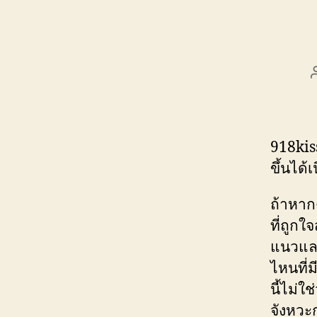
918kis
ขึ้นได้
ถ้าหาก
ที่ถูก
แนวและจ
ไหนที่ม
นี้ไม่ใ
จังหวะ