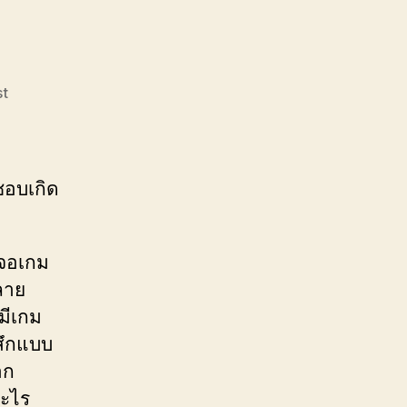
st
ชอบเกิด
เจอเกม
ลาย
มีเกม
้สึกแบบ
าก
อะไร