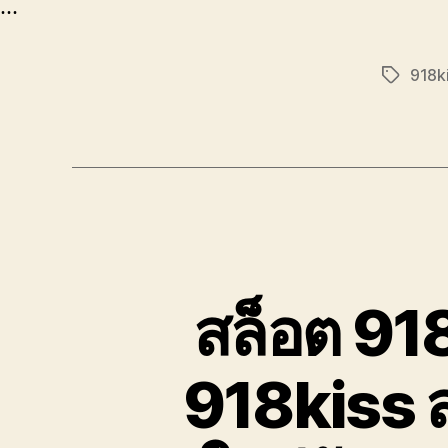
…
918k
Tags
สล็อต 918
918kiss 