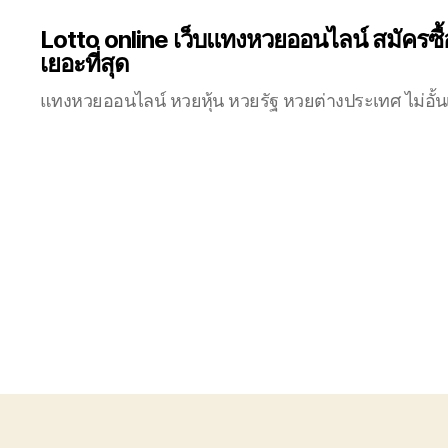
Lotto online เว็บแทงหวยออนไลน์ สมัครซื
เยอะที่สุด
แทงหวยออนไลน์ หวยหุ้น หวยรัฐ หวยต่างประเทศ ไม่อั้นเ