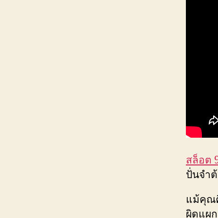
สล็อต 
ปั่นจำต
แม้คุณค
ผิดแผก