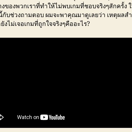
างของพวกเราที่ทำให้ไม่พบเกมที่ชอบจริงๆสักครั้ง 
านี้กับช่วงถามตอบ ผมจะพาคุณมาดูเลยว่า เหตุผลสำค
ยังไม่เจอเกมที่ถูกใจจริงๆคืออะไร?