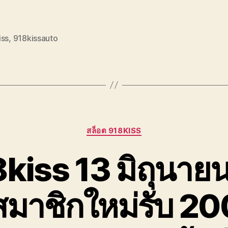
iss
,
918kissauto
Categories
สล็อต 918KISS
kiss 13 มิถุนาย
สมาชิกใหม่รับ 20