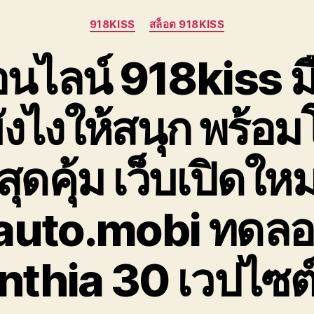
Categories
918KISS
สล็อต 918KISS
นไลน์ 918kiss มื
ยังไงให้สนุก พร้อ
สุดคุ้ม เว็บเปิดใหม
auto.mobi ทดลอง
nthia 30 เวปไซต