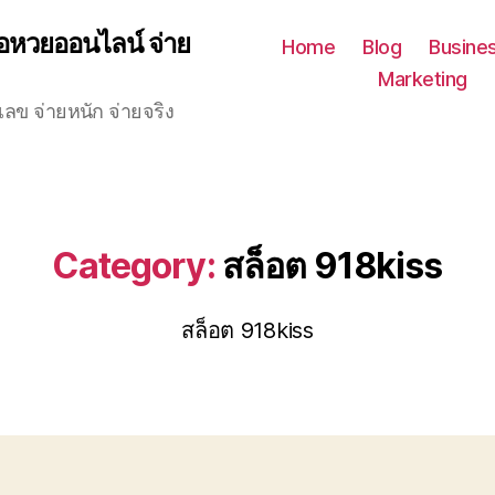
้อหวยออนไลน์ จ่าย
Home
Blog
Busine
Marketing
ลข จ่ายหนัก จ่ายจริง
Category:
สล็อต 918kiss
สล็อต 918kiss