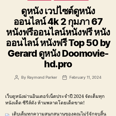
ดูหนัง เวปไซต์ดูหนัง
ออนไลน์ 4k 2 กุมภา 67
หนังฟรีออนไลน์หนังฟรี หนัง
ออนไลน์ หนังฟรี Top 50 by
Gerard ดูหนัง Doomovie-
hd.pro
By
Raymond Parker
February 11, 2024
Post
Post
author
date
เว็บดูหนังผ่านอินเตอร์เน็ตประจำปี 2024 จัดเต็มทุก
หนังเด็ด ซีรีส์ดัง ห้ามพลาดโดยเด็ดขาด!
เติบเต็มทุกความสนุกสนานของคุณไม่รู้จักจบสิ้น