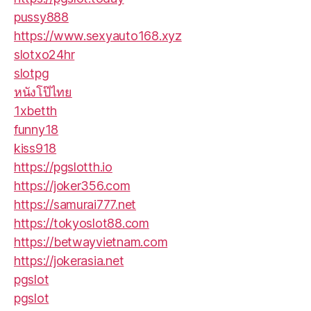
pussy888
https://www.sexyauto168.xyz
slotxo24hr
slotpg
หนังโป๊ไทย
1xbetth
funny18
kiss918
https://pgslotth.io
https://joker356.com
https://samurai777.net
https://tokyoslot88.com
https://betwayvietnam.com
https://jokerasia.net
pgslot
pgslot