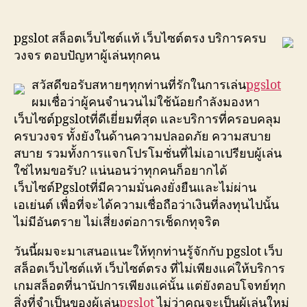
author
date
pgslot สล็อตเว็บไซต์แท้ เว็บไซต์ตรง บริการครบ
วงจร ตอบปัญหาผู้เล่นทุกคน
สวัสดีขอรับสหายๆทุกท่านที่รักในการเล่น
pgslot
ผมเชื่อว่าผู้คนจำนวนไม่ใช้น้อยกำลังมองหา
เว็บไซต์pgslotที่ดีเยี่ยมที่สุด และบริการที่ครอบคลุม
ครบวงจร ทั้งยังในด้านความปลอดภัย ความสบาย
สบาย รวมทั้งการแจกโปรโมชั่นที่ไม่เอาเปรียบผู้เล่น
ใช่ไหมขอรับ? แน่นอนว่าทุกคนก็อยากได้
เว็บไซต์Pgslotที่มีความมั่นคงยั่งยืนและไม่ผ่าน
เอเย่นต์ เพื่อที่จะได้ความเชื่อถือว่าเงินที่ลงทุนไปนั้น
ไม่มีอันตราย ไม่เสี่ยงต่อการเช็ดกทุจริต
วันนี้ผมจะมาเสนอแนะให้ทุกท่านรู้จักกับ pgslot เว็บ
สล็อตเว็บไซต์แท้ เว็บไซต์ตรง ที่ไม่เพียงแค่ให้บริการ
เกมสล็อตที่นานัปการเพียงแค่นั้น แต่ยังตอบโจทย์ทุก
สิ่งที่จำเป็นของผู้เล่น
pgslot
ไม่ว่าคุณจะเป็นผู้เล่นใหม่