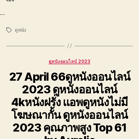
…
ดูหนัง
Tags
Categories
ดูหนังออนไลน์ 2023
27 April 66ดูหนังออนไลน์
2023 ดูหนังออนไลน์
4kหนังฝรั่ง แอพดูหนังไม่มี
โฆษณากั้น ดูหนังออนไลน์
2023 คุณภาพสูง Top 61