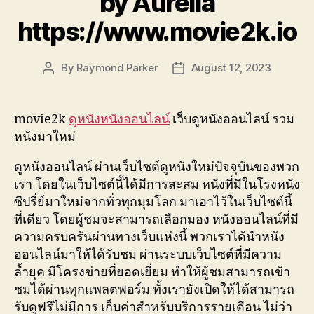
by Aurelia
https://www.movie2k.io
By
Raymond Parker
August 12, 2023
Post
Post
author
date
movie2k
ดูหนังหนังออนไลน์
เว็บดูหนังออนไลน์ รวม
หนังมาใหม่
ดูหนังออนไลน์ ผ่านเว็บไซต์ดูหนังใหม่ปัจจุบันของพวก
เรา โดยในเว็บไซต์นี้ได้มีการสะสม หนังที่มีในโรงหนัง
ซีปรี่ย์มาใหม่จากทั่วทุกมุมโลก มาเอาไว้ในเว็บไซต์นี้
ที่เดียว โดยผู้ชมจะสามารถเลือกมอง หนังออนไลน์ที่มี
ความครบครันผ่านทางเว็บแห่งนี้ พวกเราได้นำหนัง
ออนไลน์มาให้ได้รับชม ผ่านระบบเว็บไซต์ที่มีความ
ล้ำยุค มีโครงข่ายที่ยอดเยี่ยม ทำให้ผู้ชมสามารถเข้า
ชมได้ผ่านทุกแพลตฟอร์ม ทั้งเรายังเปิดให้ได้สามารถ
รับดูฟรีไม่มีการ เก็บค่าสำหรับบริการรายเดือน ไม่ว่า