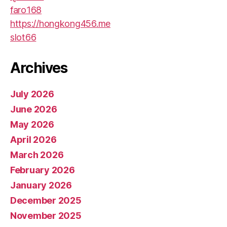
faro168
https://hongkong456.me
slot66
Archives
July 2026
June 2026
May 2026
April 2026
March 2026
February 2026
January 2026
December 2025
November 2025