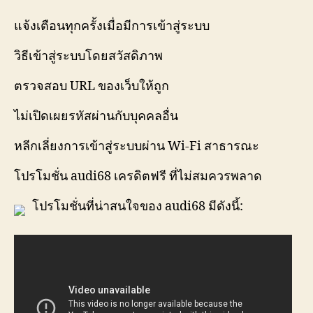
แจ้งเตือนทุกครั้งเมื่อมีการเข้าสู่ระบบ
วิธีเข้าสู่ระบบโดยสวัสดิภาพ
ตรวจสอบ URL ของเว็บให้ถูก
ไม่เปิดเผยรหัสผ่านกับบุคคลอื่น
หลีกเลี่ยงการเข้าสู่ระบบผ่าน Wi-Fi สาธารณะ
โปรโมชั่น audi68 เครดิตฟรี ที่ไม่สมควรพลาด
โปรโมชั่นที่น่าสนใจของ audi68 มีดังนี้: