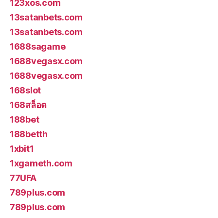
123xos.com
13satanbets.com
13satanbets.com
1688sagame
1688vegasx.com
1688vegasx.com
168slot
168สล็อต
188bet
188betth
1xbit1
1xgameth.com
77UFA
789plus.com
789plus.com