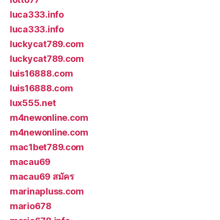
luca333.info
luca333.info
luckycat789.com
luckycat789.com
luis16888.com
luis16888.com
lux555.net
m4newonline.com
m4newonline.com
mac1bet789.com
macau69
macau69 สมัคร
marinapluss.com
mario678