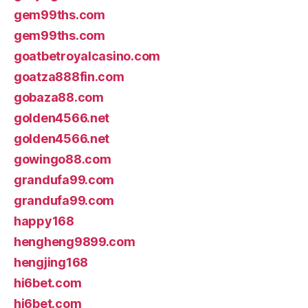
gem99ths.com
gem99ths.com
goatbetroyalcasino.com
goatza888fin.com
gobaza88.com
golden4566.net
golden4566.net
gowingo88.com
grandufa99.com
grandufa99.com
happy168
hengheng9899.com
hengjing168
hi6bet.com
hi6bet.com