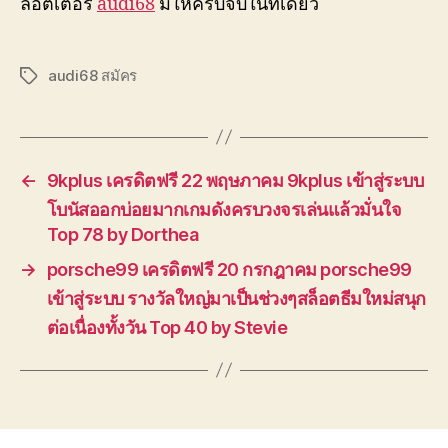
ลอตเตอรี่
audi68
มีให้ครบจบในที่เดียว
audi68 สมัคร
Tags
←
9kplus เครดิตฟรี 22 พฤษภาคม 9kplus เข้าสู่ระบบ
โบนัสออกบ่อยมากเกมดังครบวงจรเล่นแล้วมั่นใจ
Top 78 by Dorthea
→
porsche99 เครดิตฟรี 20 กรกฎาคม porsche99
เข้าสู่ระบบ รางวัลใหญ่มาเป็นช่วงๆสล็อตธีมใหม่สนุก
ต่อเนื่องทั้งวัน Top 40 by Stevie