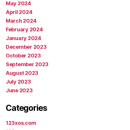
May 2024
April 2024
March 2024
February 2024
January 2024
December 2023
October 2023
September 2023
August 2023
July 2023
June 2023
Categories
123xos.com