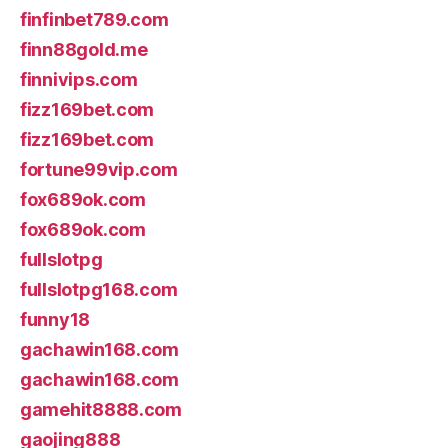
finfinbet789.com
finn88gold.me
finnivips.com
fizz169bet.com
fizz169bet.com
fortune99vip.com
fox689ok.com
fox689ok.com
fullslotpg
fullslotpg168.com
funny18
gachawin168.com
gachawin168.com
gamehit8888.com
gaojing888