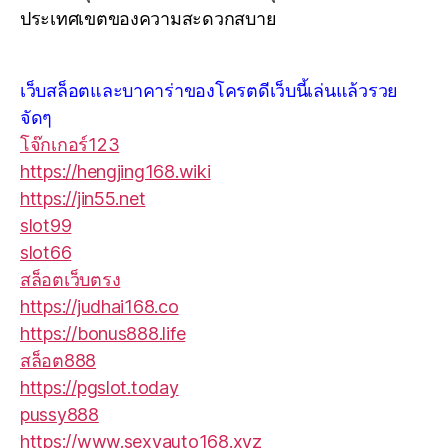
ประเทศเขตของความสะดวกสบาย
เว็บสล็อตและบาคาร่าของโครตดีเว็บนี้เล่นแล้วรวย
จัดๆ
โจ๊กเกอร์123
https://hengjing168.wiki
https://jin55.net
slot99
slot66
สล็อตเว็บตรง
https://judhai168.co
https://bonus888.life
สล็อต888
https://pgslot.today
pussy888
https://www.sexyauto168.xyz