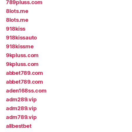
789pluss.com
8lots.me
8lots.me
918kiss
918kissauto
918kissme
9kpluss.com
9kpluss.com
abbet789.com
abbet789.com
aden168ss.com
adm289.vip
adm289.vip
adm789.vip
allbestbet