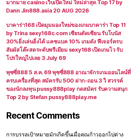
มากมาย casino เว็บเปิดใหม่ ใหม่ล่าสุด Top 17 by
Dann Jin888.asia 20 AUG 2026
บาคาร่า168 เปิดมุมมองใหม่ของเกมบาคาร่า Top 11
by Trina sexy168c.com เซียนตัดเซียน รับโบนัส
30%ยิ่งเล่นยิ่งได้ แคชแบค 10% เกมดัง ฟีเจอร์ครบ
สัมผัสโต๊ะสดระดับพรีเมียม sexy168 เปิดเกมไว รับ
โปรใหญ่ไปเลย 3 July 69
พุซซี่888 5 ส.ค. 69 พุซซี่888 อาณาจักรเกมออนไลน์ที่
ครบเครื่องที่สุด สมัครรับ 500 ฝาก-ถอน 3 วิ สวรรค์
ของนักลงทุน pussy888play กดสมัคร รับความสนุก
Top 2 by Stefan pussy888play.me
Recent Comments
การบรรลุเป้าหมายมักเกิดขึ้นเมื่อคุณก้าวออกไปต่าง