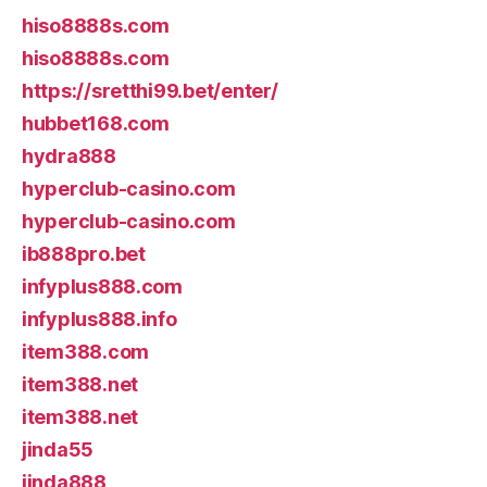
hiso8888s.com
hiso8888s.com
https://sretthi99.bet/enter/
hubbet168.com
hydra888
hyperclub-casino.com
hyperclub-casino.com
ib888pro.bet
infyplus888.com
infyplus888.info
item388.com
item388.net
item388.net
jinda55
jinda888