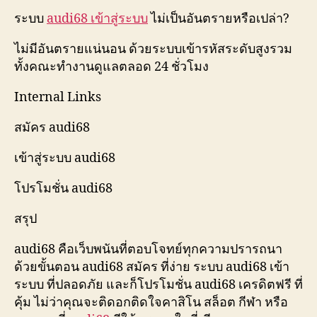
ระบบ
audi68 เข้าสู่ระบบ
ไม่เป็นอันตรายหรือเปล่า?
ไม่มีอันตรายแน่นอน ด้วยระบบเข้ารหัสระดับสูงรวม
ทั้งคณะทำงานดูแลตลอด 24 ชั่วโมง
Internal Links
สมัคร audi68
เข้าสู่ระบบ audi68
โปรโมชั่น audi68
สรุป
audi68 คือเว็บพนันที่ตอบโจทย์ทุกความปรารถนา
ด้วยขั้นตอน audi68 สมัคร ที่ง่าย ระบบ audi68 เข้า
ระบบ ที่ปลอดภัย และก็โปรโมชั่น audi68 เครดิตฟรี ที่
คุ้ม ไม่ว่าคุณจะติดอกติดใจคาสิโน สล็อต กีฬา หรือ