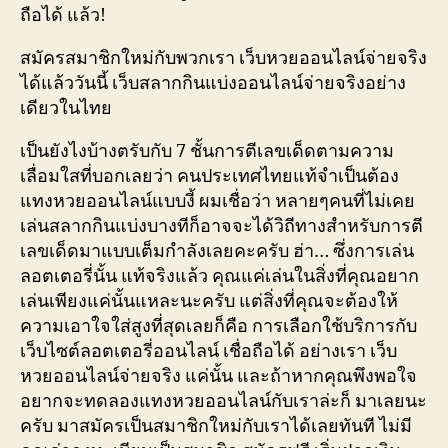
ถือได้ แล้ว!
สมัครสมาชิกใหม่กับพวกเรา เว็บหวยออนไลน์จ่ายจริง
ได้แล้ววันนี้ เว็บสลากกินแบ่งออนไลน์จ่ายจริงอย่าง
เดียวในไทย
เป็นยังไงบ้างตรับกับ 7 ชั้นการตีเลขเด็ดตามความ
เลื่อมใสที่บอกเลยว่า คนประเทศไทยแท้จำเป็นต้อง
แทงหวยออนไลน์แบบงี้ ผมเชื่อว่า หลายๆคนที่ไม่เคย
เล่นสลากกินแบ่งบางทีก็อาจจะได้วิถีทางสำหรับการตี
เลขเด็ดมาแบบเต็มกำลังเลยคะครับ ฮ่า… ซึ่งการเล่น
ลอตเตอรี่นั้น แท้จริงแล้ว คุณแค่เล่นในสิ่งที่คุณอยาก
เล่นเพียงแค่นั้นแหละนะครับ แต่สิ่งที่คุณจะต้องให้
ความเอาใจใส่สูงที่สุดเลยก็คือ การเลือกใช้บริการกับ
เว็บไซต์ลอตเตอรี่ออนไลน์ เชื่อถือได้ อย่างเรา เว็บ
หวยออนไลน์จ่ายจริง แค่นั้น และถ้าหากคุณพึงพอใจ
อยากจะทดลองแทงหวยออนไลน์กับเราล่ะก็ มาเลยนะ
ครับ มาสมัครเป็นสมาชิกใหม่กับเราได้เลยทันที ไม่มี