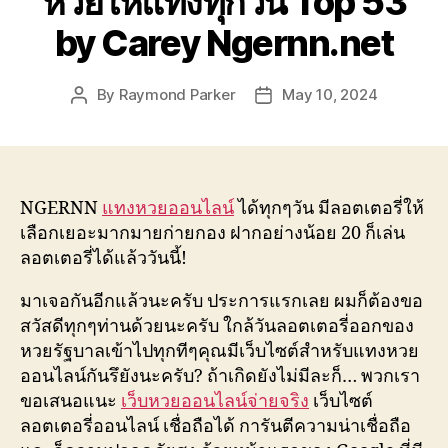
หวยให้แทงทุกวัน Top 53
by Carey Ngernn.net
By
Raymond Parker
May 10, 2024
Post
Post
author
date
NGERNN
แทงหวยออนไลน์
ได้ทุกๆวัน มีลอตเตอรี่ให้
เลือกเยอะมากมายก่ายกอง ฝากอย่างน้อย 20 ก็เล่น
ลอตเตอรี่ได้แล้ววันนี้!
มาเจอกันอีกแล้วนะครับ ประการแรกเลย ผมก็ต้องขอ
สวัสดีทุกๆท่านด้วยนะครับ ใกล้วันลอตเตอรี่ออกของ
หวยรัฐบาลเข้าไปทุกทีๆคุณมีเว็บไซต์สำหรับแทงหวย
ออนไลน์กันรึยังนะครับ? ถ้าเกิดยังไม่มีละก็… พวกเรา
ขอเสนอแนะ
เว็บหวยออนไลน์จ่ายจริง
เว็บไซต์
ลอตเตอรี่ออนไลน์ เชื่อถือได้ การันตีความน่าเชื่อถือ