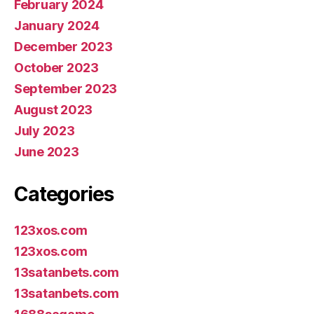
February 2024
January 2024
December 2023
October 2023
September 2023
August 2023
July 2023
June 2023
Categories
123xos.com
123xos.com
13satanbets.com
13satanbets.com