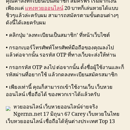
คุณค่าลงทะเบียนเป็นสมาชิก สมัครฟรี เริ่มฝากเงิน
เพียงแค่
แทงหวยออนไลน์
20 บาทก็เล่นหวยได้แบบ
ชิวๆแล้วล่ะครับผม สามารถสมัครตามขั้นตอนต่างๆ
ดังนี้ได้เลยครับผม
• คลิกปุ่ม ‘ลงทะเบียนเป็นสมาชิก’ ที่หน้าเว็บไซต์
• กรอกเบอร์โทรศัพท์โทรศัพท์มือถือของคุณลงไป
แล้วต่อจากนั้น รอรหัส OTP ที่ทางเว็บจะส่งให้ท่าน
• กรอกรหัส OTP ลงไป ต่อจากนั้น ตั้งชื่อผู้ใช้งานและก็
รหัสผ่านที่อยากใช้ แล้วกดลงทะเบียนสมัครสมาชิก
• เพียงเท่านี้ คุณก็สามารถเข้าใช้งานเว็บ เว็บหวย
ออนไลน์ เชื่อถือได้ ของพวกเราได้แล้วครับ
หวยออนไลน์ เว็บหวยออนไลน์จ่ายจริง
Ngernn.net 17 มิถุนา 67 Carey เว็บหวยในไทย
เว็บหวยออนไลน์ เชื่อถือได้หุ้นต่างประเทศ Top 13