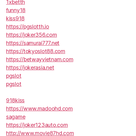
1xbetth
funny18
kiss918
https://pgslotth.io
https://joker356.com
https://samurai777.net
https://tokyoslot88.com
https://betwayvietnam.com
https://jokerasia.net
pgslot
pgslot
918kiss
https://www.madoohd.com
sagame
https://joker123auto.com
http://www.movie87hd.com