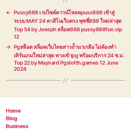
←
Pussy888 เวปไซต์ดาวน์โหลดpuss888 เข้าสู่
ระบบ MAY 24 คาสิโนเว็บตรง พุซซี่888 ใหม่ล่าสุด
Top 54 by Joesph สล็อต888 pussy888fun.vip
12
→
Pgสล็อต สล็อตเว็บไทยสาวถ้ำนาเกลือ ไม่ต้องทำ
เทิร์นเกมใหม่ล่าสุด ทางเข้าpg พร้อมบริการ 24 ช.ม.
Top 22 by Maynard Pgslotth.games 12 June
2024
Home
Blog
Business