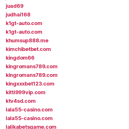
juad69
judhai168
k1gt-auto.com
k1gt-auto.com
khumsup888.me
kimchibetbet.com
kingdom66
kingromans789.com
kingromans789.com
kingxxxbet123.com
kitti999vip.com
ktv4sd.com
lala55-casino.com
lala55-casino.com
lalikabetsgame.com