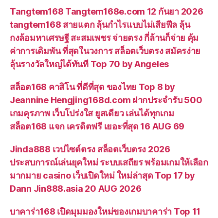
Tangtem168 Tangtem168e.com 12 กันยา 2026
tangtem168 สายแตก ลุ้นกำไรแบบไม่เสียฟีล ลุ้น
กงล้อมหาเศรษฐี สะสมเพชร จ่ายตรง กี่ล้านก็จ่าย คุ้ม
ค่าการเดิมพัน ที่สุดในวงการ สล็อตเว็บตรง สมัครง่าย
ลุ้นรางวัลใหญ่ได้ทันที Top 70 by Angeles
สล็อต168 คาสิโน ที่ดีที่สุด ของไทย Top 8 by
Jeannine Hengjing168d.com ฝากประจำรับ 500
เกมคุรภาพ เว็บโปร่งใส ยูสเดียว เล่นได้ทุกเกม
สล็อต168 แจก เครดิตฟรี เยอะที่สุด 16 AUG 69
Jinda888 เวปไซต์ตรง สล็อตเว็บตรง 2026
ประสบการณ์เล่นยุคใหม่ ระบบเสถียร พร้อมเกมให้เลือก
มากมาย casino เว็บเปิดใหม่ ใหม่ล่าสุด Top 17 by
Dann Jin888.asia 20 AUG 2026
บาคาร่า168 เปิดมุมมองใหม่ของเกมบาคาร่า Top 11