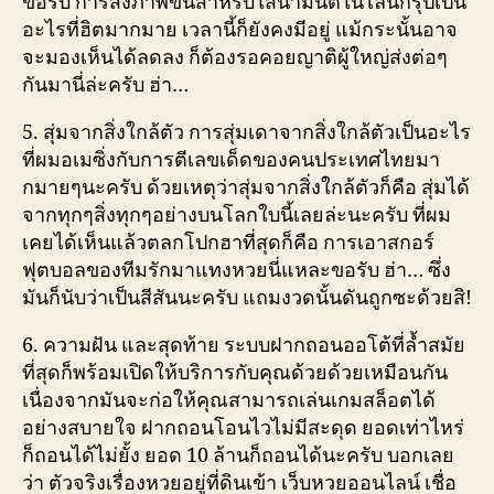
ขอรับ การส่งภาพขันสำหรับใส่น้ำมนต์ในไลน์กรุ๊ปเป็น
อะไรที่ฮิตมากมาย เวลานี้ก็ยังคงมีอยู่ แม้กระนั้นอาจ
จะมองเห็นได้ลดลง ก็ต้องรอคอยญาติผู้ใหญ่ส่งต่อๆ
กันมานี่ล่ะครับ ฮ่า…
5. สุ่มจากสิ่งใกล้ตัว การสุ่มเดาจากสิ่งใกล้ตัวเป็นอะไร
ที่ผมอเมซิ่งกับการตีเลขเด็ดของคนประเทศไทยมา
กมายๆนะครับ ด้วยเหตุว่าสุ่มจากสิ่งใกล้ตัวก็คือ สุ่มได้
จากทุกๆสิ่งทุกๆอย่างบนโลกใบนี้เลยล่ะนะครับ ที่ผม
เคยได้เห็นแล้วตลกโปกฮาที่สุดก็คือ การเอาสกอร์
ฟุตบอลของทีมรักมาแทงหวยนี่แหละขอรับ ฮ่า… ซึ่ง
มันก็นับว่าเป็นสีสันนะครับ แถมงวดนั้นดันถูกซะด้วยสิ!
6. ความฝัน และสุดท้าย ระบบฝากถอนออโต้ที่ล้ำสมัย
ที่สุดก็พร้อมเปิดให้บริการกับคุณด้วยด้วยเหมือนกัน
เนื่องจากมันจะก่อให้คุณสามารถเล่นเกมสล็อตได้
อย่างสบายใจ ฝากถอนโอนไวไม่มีสะดุด ยอดเท่าไหร่
ก็ถอนได้ไม่ยั้ง ยอด 10 ล้านก็ถอนได้นะครับ บอกเลย
ว่า ตัวจริงเรื่องหวยอยู่ที่ดินเข้า เว็บหวยออนไลน์ เชื่อ