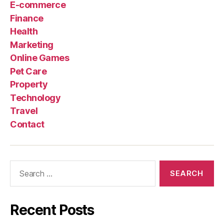
E-commerce
Finance
Health
Marketing
Online Games
Pet Care
Property
Technology
Travel
Contact
Search
for:
Recent Posts