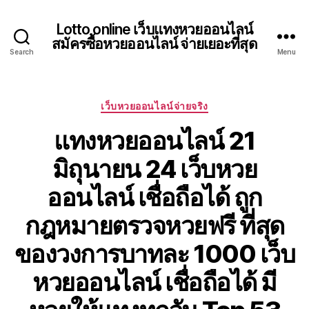
Lotto online เว็บแทงหวยออนไลน์
สมัครซื้อหวยออนไลน์ จ่ายเยอะที่สุด
Search
Menu
Categories
เว็บหวยออนไลน์จ่ายจริง
แทงหวยออนไลน์ 21
มิถุนายน 24 เว็บหวย
ออนไลน์ เชื่อถือได้ ถูก
กฎหมายตรวจหวยฟรี ที่สุด
ของวงการบาทละ 1000 เว็บ
หวยออนไลน์ เชื่อถือได้ มี