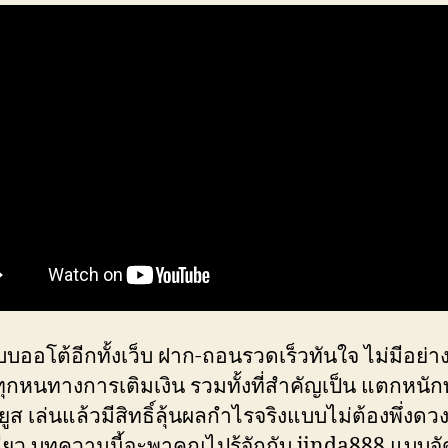
บออโต้อีกทั้งเว็บ ฝาก-ถอนรวดเร็วทันใจ ไม่มีอย่า
ทุกหนทางการเติมเงิน รวมทั้งที่สำคัญเป็น แตกหนัก
ยูส เล่นแล้วมีสิทธิ์ลุ้นผลกำไรจริงแบบไม่ต้องพึ่งดวง
ดียว บทความนี้จะพาคุณไปรู้จักกับ jinda888 แบบจั