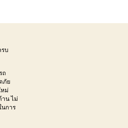
ครบ
ารถ
ดภัย
ใหม่
้าน ไม่
บในการ