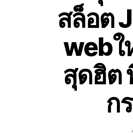
สล็อต 
webให
สุดฮิต 
กร