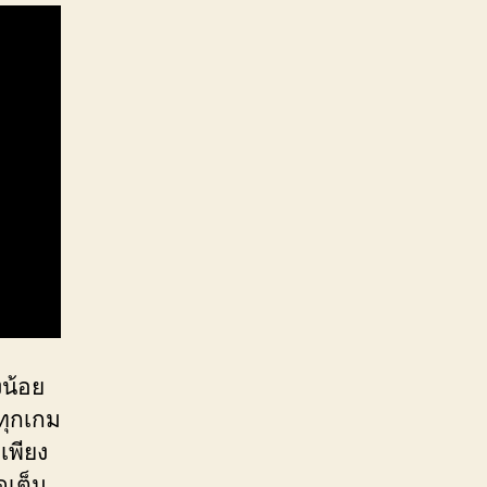
งน้อย
ทุกเกม
เพียง
ดเต็ม