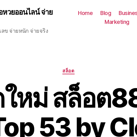
้อหวยออนไลน์ จ่าย
Home
Blog
Busine
Marketing
ลข จ่ายหนัก จ่ายจริง
Categories
สล็อต
ิดใหม่ สล็อต8
 Top 53 by 