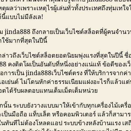
ตุผลว่าเพราะเหตุไรผู้เล่นทั่วทั้งประเทศถึงทุ่มเทใจใ
์นี้แบบไม่มีลังเล!
 jinda888 ถึงกลายเป็นเว็บไซต์สล็อตที่ผู้คนจำน
กใช้มากที่สุดในปีนี้
กล่าวถึงเว็บไซต์สล็อตยอดนิยมพุ่งแรงที่สุดในปีนี้ ชื
8 คงติดโผเป็นอันดับที่หนึ่งอย่างแน่แท้ ข้อดีของเว
คือการเป็น jinda888เว็บไซต์ตรง ที่ให้บริการจากค่
เอเย่นต์ ไม่โดนหักค่าธรรมเนียมแฝงอะไรก็แล้วแต่ท
็อตได้รับผลตอบแทนเต็มเม็ดเต็มหน่วย
ั้น ระบบยังวางแบบมาให้เข้ากับทุกเครื่องไม้เครื่
ะเป็นมือถือ แท็บเล็ต หรือคอมพิวเตอร์ แล้วก็สามาร
้ในทันทีไม่ต้องโหลดแอป ระบบข้างหลังบ้านแรง เสถ