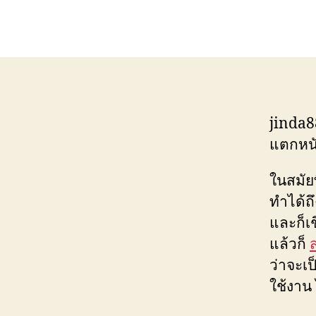
jinda8
แตกหนั
ในสมัย
ทำได้ถ
และก็เช
แล้วก็
ว่าจะเ
ใช้งาน