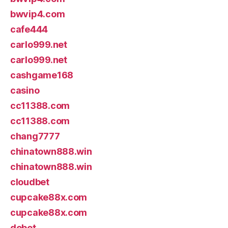
bwvip4.com
cafe444
carlo999.net
carlo999.net
cashgame168
casino
cc11388.com
cc11388.com
chang7777
chinatown888.win
chinatown888.win
cloudbet
cupcake88x.com
cupcake88x.com
debet