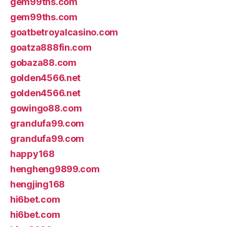
gem99ths.com
gem99ths.com
goatbetroyalcasino.com
goatza888fin.com
gobaza88.com
golden4566.net
golden4566.net
gowingo88.com
grandufa99.com
grandufa99.com
happy168
hengheng9899.com
hengjing168
hi6bet.com
hi6bet.com