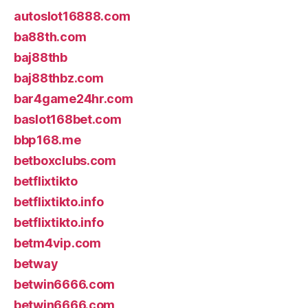
autoslot16888.com
ba88th.com
baj88thb
baj88thbz.com
bar4game24hr.com
baslot168bet.com
bbp168.me
betboxclubs.com
betflixtikto
betflixtikto.info
betflixtikto.info
betm4vip.com
betway
betwin6666.com
betwin6666.com