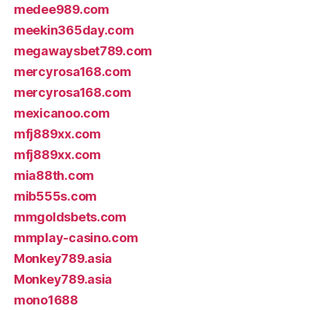
medee989.com
meekin365day.com
megawaysbet789.com
mercyrosa168.com
mercyrosa168.com
mexicanoo.com
mfj889xx.com
mfj889xx.com
mia88th.com
mib555s.com
mmgoldsbets.com
mmplay-casino.com
Monkey789.asia
Monkey789.asia
mono1688