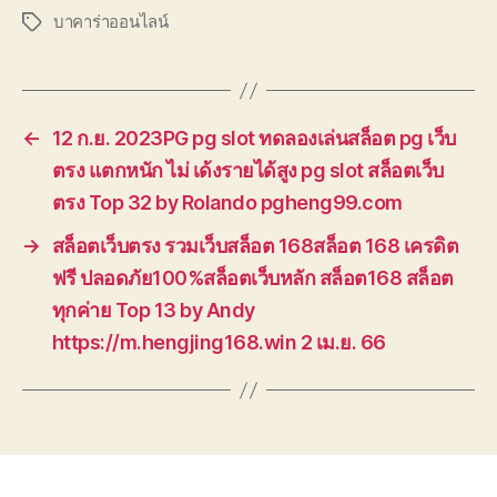
บาคาร่าออนไลน์
Tags
←
12 ก.ย. 2023PG pg slot ทดลองเล่นสล็อต pg เว็บ
ตรง แตกหนัก ไม่ เด้งรายได้สูง pg slot สล็อตเว็บ
ตรง Top 32 by Rolando pgheng99.com
→
สล็อตเว็บตรง รวมเว็บสล็อต 168สล็อต 168 เครดิต
ฟรี ปลอดภัย100%สล็อตเว็บหลัก สล็อต168 สล็อต
ทุกค่าย Top 13 by Andy
https://m.hengjing168.win 2 เม.ย. 66