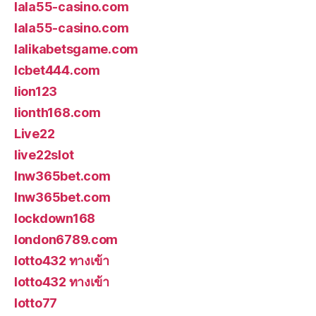
lala55-casino.com
lala55-casino.com
lalikabetsgame.com
lcbet444.com
lion123
lionth168.com
Live22
live22slot
lnw365bet.com
lnw365bet.com
lockdown168
london6789.com
lotto432 ทางเข้า
lotto432 ทางเข้า
lotto77