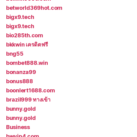
betworld369hot.com
bigx9.tech
bigx9.tech
bio285th.com
bkkwin เครดิตฟรี
bng55
bombet888.win
bonanza99
bonus888
boonlert1688.com
brazil999 ทางเข้า
bunny.gold
bunny.gold
Business
bwvip4.com