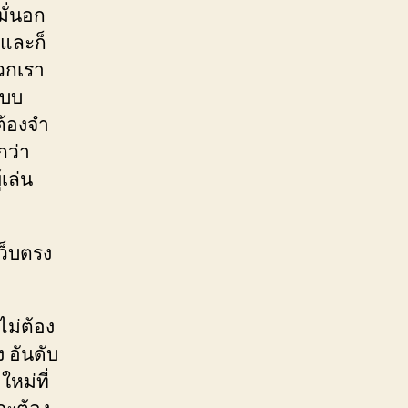
มั่นอก
าและก็
วกเรา
แบบ
ต้องจำ
กว่า
เล่น
ว็บตรง
ไม่ต้อง
 อันดับ
หม่ที่