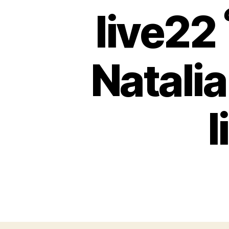
live22 
Natalia
l