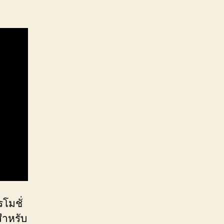
โมชั่
สำหรับ