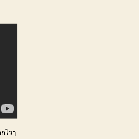
ตกไวๆ