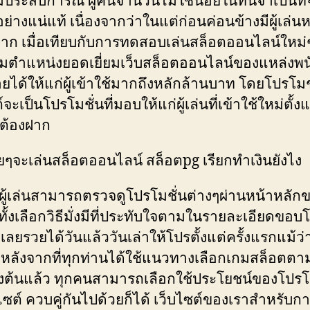
ีประสบการณ์ ผู้คนจำนวนไม่ใช้น้อยในที่นี้จำเป็นที่
ออย่างแน่แท้ เนื่องจากว่าในแต่ก่อนค่อนข้างมีผู้เล่น
ยมาก เมื่อเทียบกับการทดสอบเล่นสล็อตออนไลน์ใหม่
มตำแหน่งยอดเยี่ยมเว็บสล็อตออนไลน์ของแหล่งพนั
ายได้ให้แก่ผู้เข้าใช้มากถึงหลักล้านบาท โดยโปรโ
์จะเป็นโปรโมชั่นที่มอบให้แก่ผู้เล่นที่เข้าใช้ใหม่ตั้ง
ต้องฝาก
ายๆจะเล่นสล็อตออนไลน์ สล็อตpg เรียกทำเงินยังไง
นี้ผู้เล่นสามารถตรวจดูโปรโมชั่นต่างๆผ่านหน้าหลัก
ั้งเลือกวิธีมั่งมีที่ประทับใจตามในรายละเอียดขอ
ๆเลยรวยได้วันแล้ววันเล่าให้โปรตั้งแต่ครั้งแรกแม้ว่
 หลังจากที่ทุกท่านได้ใช้แนวทางเลือกเกมสล็อตตาม
งต้นแล้ว ทุกคนสามารถเลือกใช้ประโยชน์ของโปรโ
ไซต์ ควบคู่กันไปด้วยก็ได้ เว็บไซต์ของเราสำหรับก