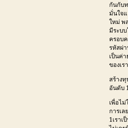
กันกับท
มั่นใจแ
ใหม่ พ
มีระบบ
ครอบคลุ
รหัสผ่า
เป็นค่า
ของเร
สร้างท
อันดับ 
เพื่อไม
การเลยจ
1เราเป็