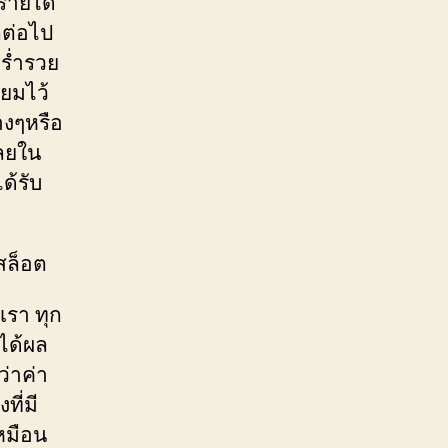
รายได้
กต่อไป
วร่ำรวย
ียมไว้
างๆหรือ
เลยใน
ด้รับ
สล็อต
เรา ทุก
็ได้ผล
ว่าค่า
ที่มี
หมือน