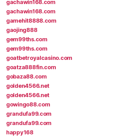
gachawin168.com
gachawin168.com
gamehit8888.com
gaojing888
gem99ths.com
gem99ths.com
goatbetroyalcasino.com
goatza888fin.com
gobaza88.com
golden4566.net
golden4566.net
gowingo88.com
grandufa99.com
grandufa99.com
happy168