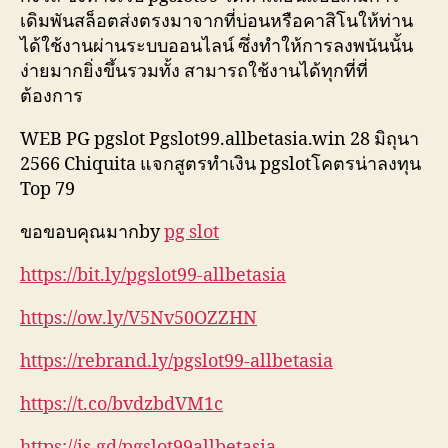
เดิมพันสล็อตส่งตรงมาจากที่บ่อนหรือคาสิโนให้ท่าน
ได้ใช้งานผ่านระบบออนไลน์ ซึ่งทำให้การลงพนันนั้น
ง่ายมากยิ่งขึ้นรวมทั้ง สามารถใช้งานได้ทุกที่ที่
ต้องการ
WEB PG pgslot Pgslot99.allbetasia.win 28 มิถุนา
2566 Chiquita แจกสูตรทำเงิน pgslotโคตรน่าลงทุน
Top 79
ขอขอบคุณมากby
pg slot
https://bit.ly/pgslot99-allbetasia
https://ow.ly/V5Nv50OZZHN
https://rebrand.ly/pgslot99-allbetasia
https://t.co/bvdzbdVM1c
https://is.gd/pgslot99allbetasia