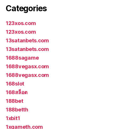
Categories
123xos.com
123xos.com
13satanbets.com
13satanbets.com
1688sagame
1688vegasx.com
1688vegasx.com
168slot
168สล็อต
188bet
188betth
1xbit1
1xgameth.com