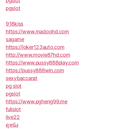
pgslot
pgslot
918kiss
https://www.madoohd.com
sagame
https://joker123auto.com
http://www.movie87hd.com
https://www.pussy888play.com
https://pussy888win.com
sexybaccarat
pg slot
pgslot
https://www.pgheng99.me
fullslot
live22
ดูหนัง