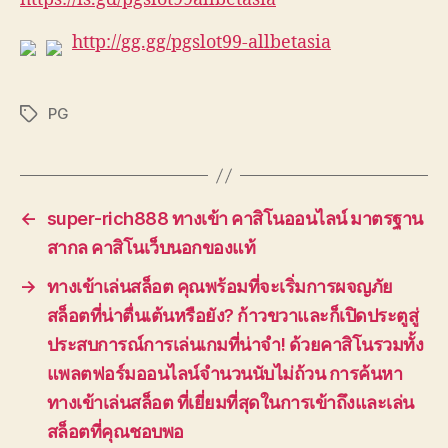
http://gg.gg/pgslot99-allbetasia
PG
Tags
←
super-rich888 ทางเข้า คาสิโนออนไลน์ มาตรฐาน
สากล คาสิโนเว็บนอกของแท้
→
ทางเข้าเล่นสล็อต คุณพร้อมที่จะเริ่มการผจญภัย
สล็อตที่น่าตื่นเต้นหรือยัง? ก้าวขวาและก็เปิดประตูสู่
ประสบการณ์การเล่นเกมที่น่าจำ! ด้วยคาสิโนรวมทั้ง
แพลตฟอร์มออนไลน์จำนวนนับไม่ถ้วน การค้นหา
ทางเข้าเล่นสล็อต ที่เยี่ยมที่สุดในการเข้าถึงและเล่น
สล็อตที่คุณชอบพอ