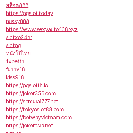
สล็อต888
https://pgslot.today
pussy888
https://www.sexyauto168.xyz
slotxo24hr
slotpg
หนังโป๊ไทย
1xbetth
funny18
kiss918
https://pgslotth.io
https://joker356.com
https://samurai777.net
https://tokyoslot88.com
https://betwayvietnam.com
https://jokerasia.net