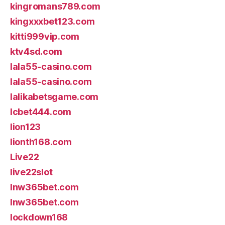
kingromans789.com
kingxxxbet123.com
kitti999vip.com
ktv4sd.com
lala55-casino.com
lala55-casino.com
lalikabetsgame.com
lcbet444.com
lion123
lionth168.com
Live22
live22slot
lnw365bet.com
lnw365bet.com
lockdown168