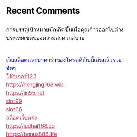
Recent Comments
การบรรลุเป้าหมายมักเกิดขึ้นเมื่อคุณก้าวออกไปต่าง
ประเทศเขตของความสะดวกสบาย
เว็บสล็อตและบาคาร่าของโครตดีเว็บนี้เล่นแล้วรวย
จัดๆ
โจ๊กเกอร์123
https://hengjing168.wiki
https://jin55.net
slot99
slot66
สล็อตเว็บตรง
https://judhai168.co
https://bonus888.life