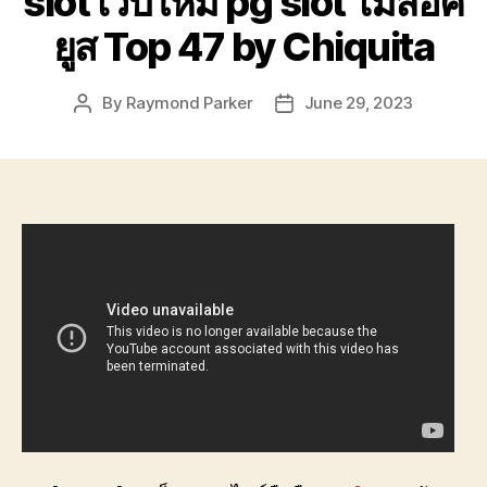
slot เว็บใหม่ pg slot ไม่ล็อค
ยูส Top 47 by Chiquita
By
Raymond Parker
June 29, 2023
Post
Post
author
date