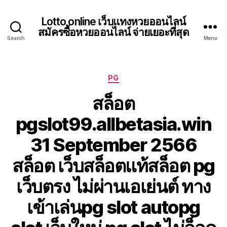
Lotto online เว็บแทงหวยออนไลน์
สมัครซื้อหวยออนไลน์ จ่ายเยอะที่สุด
Search
Menu
Categories
PG
สล็อต
pgslot99.allbetasia.win
31 September 2566
สล็อต เว็บสล็อตแท้สล็อต pg
เว็บตรง ไม่ผ่านเอเย่นต์ ทาง
เข้าเล่นpg slot autopg