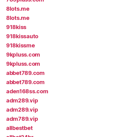
8lots.me
8lots.me
918kiss
918kissauto
918kissme
9kpluss.com
9kpluss.com
abbet789.com
abbet789.com
aden168ss.com
adm289.vip
adm289.vip
adm789.vip
allbestbet