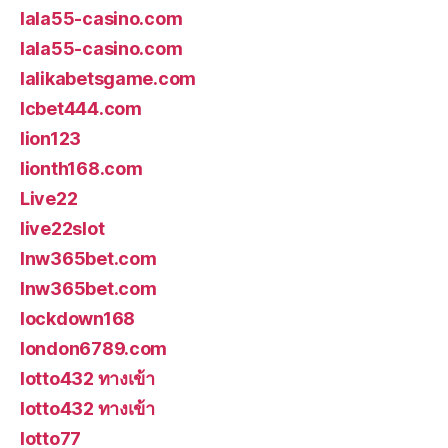
lala55-casino.com
lala55-casino.com
lalikabetsgame.com
lcbet444.com
lion123
lionth168.com
Live22
live22slot
lnw365bet.com
lnw365bet.com
lockdown168
london6789.com
lotto432 ทางเข้า
lotto432 ทางเข้า
lotto77