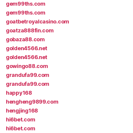
gem99ths.com
gem99ths.com
goatbetroyalcasino.com
goatza888fin.com
gobaza88.com
golden4566.net
golden4566.net
gowingo88.com
grandufa99.com
grandufa99.com
happy168
hengheng9899.com
hengjing168
hi6bet.com
hi6bet.com