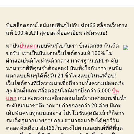
ปั่นสล็อตออนไลน์แบบฟินๆไปกับ slot66 สล็อตเว็บตรง
แท้ 100% API สุดยอดที่ยอดเยี่ยม สมัครเลย!
มาปั่น
ปั่นแตก
แบบฟินๆไปกับเรา ปั่นแตก66 กันเถิด
ขอรับ! เราเป็นปั่นแตกเว็บไซต์ตรงแท้ 100% ไม่
ผ่านเอเย่นต์ ไม่ผ่านตัวกลาง มาตรฐาน API ระดับ
นานาชาติที่คุณจำต้องลอง! บันเทิงใจกับการเล่นปั่น
แตกแบบฟินๆได้ทั้งวัน 24 ชั่วโมงแบบโนนสต็อป!
เว็บไซต์ตรงที่มีความน่าเชื่อถือรวมทั้งความปลอดภัย
สูง จัดเต็มเกมสล็อตออนไลน์มากยิ่งกว่า 5,000
ปั่น
แตก
เกม ส่งตรงเกมสล็อตออนไลน์จากค่ายเกมชั้นนำ
ระดับนานาชาติมากมายก่ายกองกว่า 20 ค่าย มีเกม
เดิมพันครบทุกแบบอย่าง โปรโมชั่นสุดปังแล้วก็กิจกร
รมเด็ดๆมากมายก่ายกอง สามารถมารับได้ทุกวี่วัน
ตลอดทั้งเดือน slot66เว็บตรงไม่ผ่านเอเย่นต์ที่ดีที่สุด