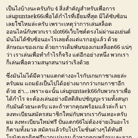
เป็นไงบ้างนะครับกับ 4 สิ่งสำคัญสำหรับเพื่อการ
เล่นpuntaek66เพื่อได้กำไรที่เยี่ยมที่สุด มิได้ซับซ้อน
เลยใช่ไหมล่ะครับ เพราะเหตุว่าการเล่นสล็อต
ออนไลน์กับพวกเรา slot66เว็บไซต์ตรงไม่ผ่านเอเย่นต์
มันไม่ได้ซับซ้อนอะไรเลยตั้งแต่แรกอยู่แล้ว ด้วย
ลักษณะของเกม ด้วยการเดิมพันของเกมสล็อต66 แน่ๆ
ว่า เราเล่นเพื่อทำกำไรก็จริง แต่อีกอย่างหนึ่ง พวกเรา
ก็เล่นเพื่อความสนุกสนานร่าเริงด้วย
ซึ่งมันไม่ได้มีความแตกต่างอะไรกับเกมกาชาเลยล่ะ
ครับผม แถมยังเป็นไปได้อย่างมากกว่าเกมกาชาอีก
ด้วย ฮ่า… เพราะฉะนั้น เล่นpuntaek66กับพวกเราเพื่อ
ได้กำไร จะต้องเล่นอย่างมีสติสัมปชัญญะรวมทั้งสนุก
กับมันด้วยนะครับ และถ้าหากคุณพร้อมแล้วล่ะก็ มา
ลงทะเบียนสมัครสมาชิกใหม่กับพวกเรากันเหอะครับ
ผม ลงทะเบียนใหม่ฟรี ปั่นแตก66ไม่ต้องจ่ายเงินอะไร
ก็ตามทั้งมวล สมัครแล้วรับโปรโมชั่นต่างๆได้ทันที
โบนัสเครดิตฟรีมากแน่นอน ถ้าหากคุณพร้อมและจาก