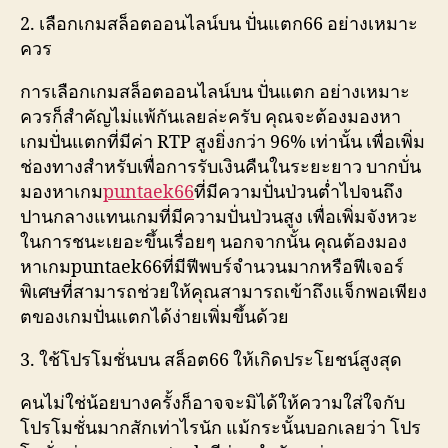
2. เลือกเกมสล็อตออนไลน์บน ปั่นแตก66 อย่างเหมาะ
ควร
การเลือกเกมสล็อตออนไลน์บน ปั่นแตก อย่างเหมาะ
ควรก็สำคัญไม่แพ้กันเลยล่ะครับ คุณจะต้องมองหา
เกมปั่นแตกที่มีค่า RTP สูงยิ่งกว่า 96% เท่านั้น เพื่อเพิ่ม
ช่องทางสำหรับเพื่อการรับเงินคืนในระยะยาว บากบั่น
มองหาเกม
puntaek66
ที่มีความปั่นป่วนต่ำไปจนถึง
ปานกลางแทนเกมที่มีความปั่นป่วนสูง เพื่อเพิ่มจังหวะ
ในการชนะเยอะขึ้นเรื่อยๆ นอกจากนั้น คุณต้องมอง
หาเกมpuntaek66ที่มีฟีพบร์จำนวนมากหรือฟีเจอร์
พิเศษที่สามารถช่วยให้คุณสามารถเข้าถึงแจ็กพอเพียง
ตของเกมปั่นแตกได้ง่ายเพิ่มขึ้นด้วย
3. ใช้โปรโมชั่นบน สล็อต66 ให้เกิดประโยชน์สูงสุด
คนไม่ใช่น้อยบางครั้งก็อาจจะมิได้ให้ความใส่ใจกับ
โปรโมชั่นมากสักเท่าไรนัก แม้กระนั้นบอกเลยว่า โปร