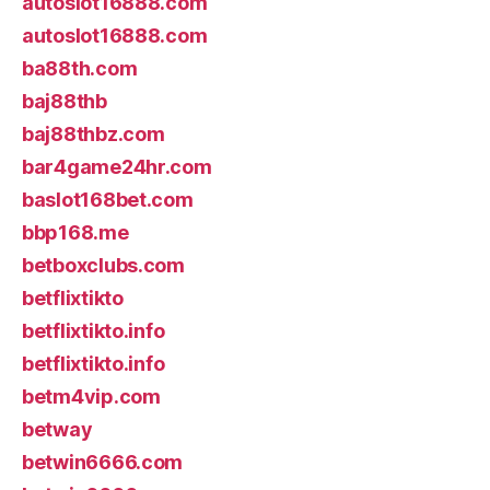
autoslot16888.com
autoslot16888.com
ba88th.com
baj88thb
baj88thbz.com
bar4game24hr.com
baslot168bet.com
bbp168.me
betboxclubs.com
betflixtikto
betflixtikto.info
betflixtikto.info
betm4vip.com
betway
betwin6666.com