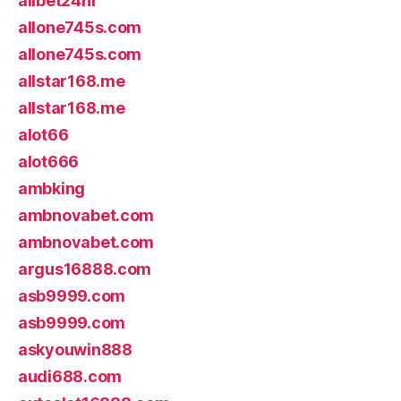
allbet24hr
allone745s.com
allone745s.com
allstar168.me
allstar168.me
alot66
alot666
ambking
ambnovabet.com
ambnovabet.com
argus16888.com
asb9999.com
asb9999.com
askyouwin888
audi688.com