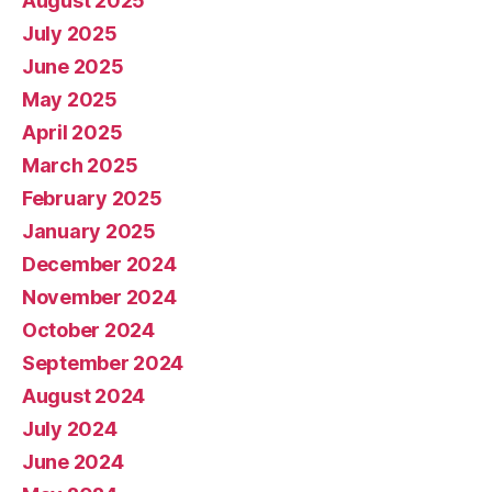
August 2025
July 2025
June 2025
May 2025
April 2025
March 2025
February 2025
January 2025
December 2024
November 2024
October 2024
September 2024
August 2024
July 2024
June 2024