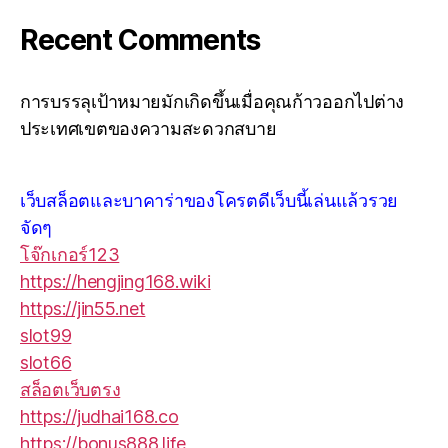
Recent Comments
การบรรลุเป้าหมายมักเกิดขึ้นเมื่อคุณก้าวออกไปต่าง
ประเทศเขตของความสะดวกสบาย
เว็บสล็อตและบาคาร่าของโครตดีเว็บนี้เล่นแล้วรวย
จัดๆ
โจ๊กเกอร์123
https://hengjing168.wiki
https://jin55.net
slot99
slot66
สล็อตเว็บตรง
https://judhai168.co
https://bonus888.life