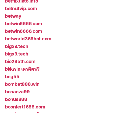
betflixtikto.info
betm4vip.com
betway
betwin6666.com
betwin6666.com
betworld369hot.com
bigx9.tech
bigx9.tech
bio285th.com
bkkwin เครดิตฟรี
bng55
bombet888.win
bonanza99
bonus888
boonlert1688.com