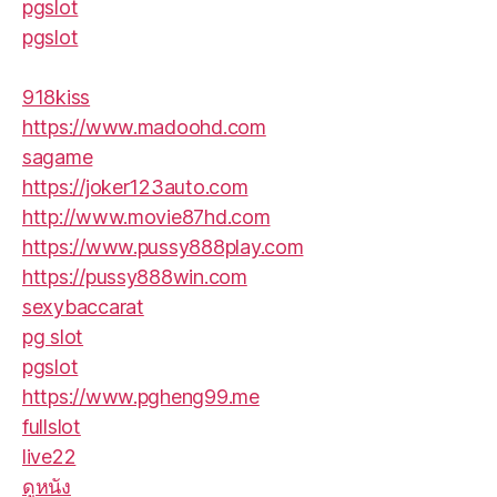
pgslot
pgslot
918kiss
https://www.madoohd.com
sagame
https://joker123auto.com
http://www.movie87hd.com
https://www.pussy888play.com
https://pussy888win.com
sexybaccarat
pg slot
pgslot
https://www.pgheng99.me
fullslot
live22
ดูหนัง