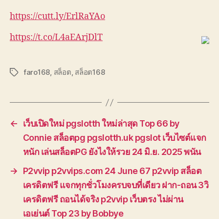
https://cutt.ly/ErlRaYAo
https://t.co/L4aEArjDlT
faro168
,
สล็อต
,
สล็อต168
Tags
←
เว็บเปิดใหม่ pgslotth ใหม่ล่าสุด Top 66 by
Connie สล็อตpg pgslotth.uk pgslot เว็บไซต์แจก
หนัก เล่นสล็อตPG ยังไงให้รวย 24 มิ.ย. 2025 พนัน
→
P2vvip p2vvips.com 24 June 67 p2vvip สล็อต
เครดิตฟรี แจกทุกชั่วโมงครบจบที่เดียว ฝาก-ถอน 3วิ
เครดิตฟรี ถอนได้จริง p2vvip เว็บตรง ไม่ผ่าน
เอเย่นต์ Top 23 by Bobbye