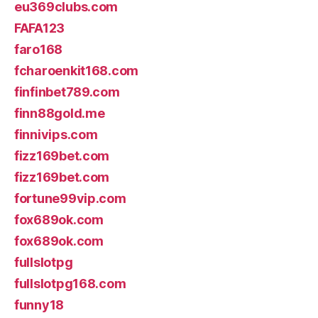
eu369clubs.com
FAFA123
faro168
fcharoenkit168.com
finfinbet789.com
finn88gold.me
finnivips.com
fizz169bet.com
fizz169bet.com
fortune99vip.com
fox689ok.com
fox689ok.com
fullslotpg
fullslotpg168.com
funny18