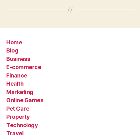
Home
Blog
Business
E-commerce
Finance
Health
Marketing
Online Games
Pet Care
Property
Technology
Travel