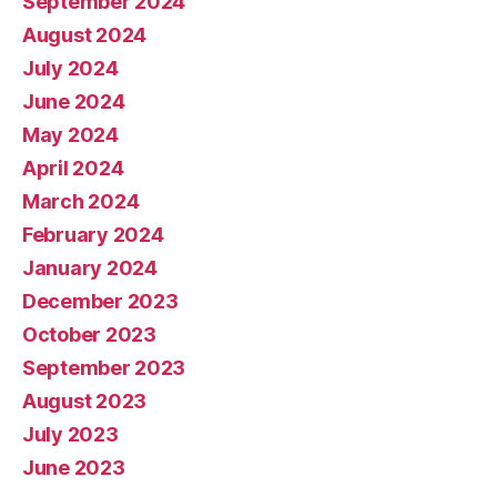
September 2024
August 2024
July 2024
June 2024
May 2024
April 2024
March 2024
February 2024
January 2024
December 2023
October 2023
September 2023
August 2023
July 2023
June 2023