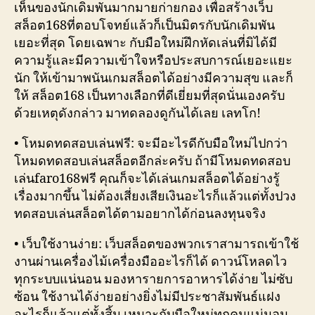
เห็นของนักเดิมพันมากมายก่ายกอง เพื่อสร้างเว็บ
สล็อต168ที่ตอบโจทย์แล้วก็เป็นมิตรกับนักเดิมพัน
เยอะที่สุด โดยเฉพาะ กับมือใหม่ฝึกหัดเล่นที่มิได้มี
ความรู้และมีความเข้าใจหรือประสบการณ์เยอะแยะ
นัก ให้เข้ามาพนันเกมสล็อตได้อย่างมีความสุข และก็
ให้ สล็อต168 เป็นทางเลือกที่ดีเยี่ยมที่สุดนั่นเองครับ
ด้วยเหตุดังกล่าว มาทดลองดูกันได้เลย เลทโก!
• โหมดทดสอบเล่นฟรี: จะมีอะไรดีกับมือใหม่ไปกว่า
โหมดทดสอบเล่นสล็อตอีกล่ะครับ ถ้ามีโหมดทดสอบ
เล่นfaro168ฟรี คุณก็จะได้เล่นเกมสล็อตได้อย่างรู้
เรื่องมากขึ้น ไม่ต้องเสี่ยงเสียเงินอะไรก็แล้วแต่ทั้งปวง
ทดสอบเล่นสล็อตได้ตามอยากได้ก่อนลงทุนจริง
• เว็บใช้งานง่าย: เว็บสล็อตของพวกเราสามารถเข้าใช้
งานผ่านเครื่องไม้เครื่องมืออะไรก็ได้ ดาวน์โหลดไว
ทุกระบบแน่นอน มองหารายการอาหารได้ง่าย ไม่ซับ
ซ้อน ใช้งานได้ง่ายอย่างยิ่งไม่มีประชาสัมพันธ์แฝง
อะไรก็แล้วแต่ทั้งสิ้น เหมาะกับมือใหม่ทุกคนแน่นอน