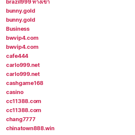
brazil999 ทางเข้า
bunny.gold
bunny.gold
Business
bwvip4.com
bwvip4.com
cafe444
carlo999.net
carlo999.net
cashgame168
casino
cc11388.com
cc11388.com
chang7777
chinatown888.win