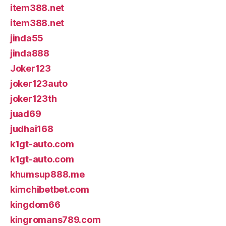
item388.net
item388.net
jinda55
jinda888
Joker123
joker123auto
joker123th
juad69
judhai168
k1gt-auto.com
k1gt-auto.com
khumsup888.me
kimchibetbet.com
kingdom66
kingromans789.com