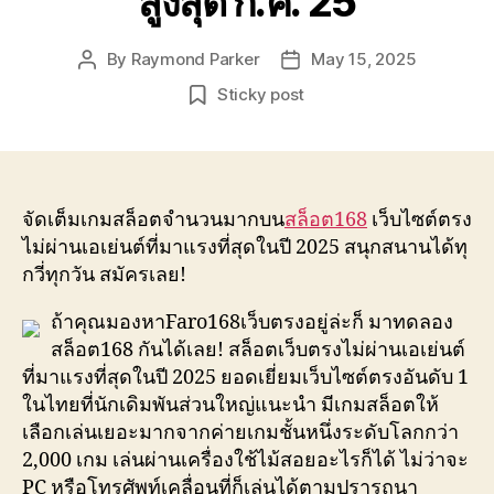
สูงสุด ก.ค. 25
By
Raymond Parker
May 15, 2025
Post
Post
author
date
Sticky post
จัดเต็มเกมสล็อตจำนวนมากบน
สล็อต168
เว็บไซต์ตรง
ไม่ผ่านเอเย่นต์ที่มาแรงที่สุดในปี 2025 สนุกสนานได้ทุ
กวี่ทุกวัน สมัครเลย!
ถ้าคุณมองหาFaro168เว็บตรงอยู่ล่ะก็ มาทดลอง
สล็อต168 กันได้เลย! สล็อตเว็บตรงไม่ผ่านเอเย่นต์
ที่มาแรงที่สุดในปี 2025 ยอดเยี่ยมเว็บไซต์ตรงอันดับ 1
ในไทยที่นักเดิมพันส่วนใหญ่แนะนำ มีเกมสล็อตให้
เลือกเล่นเยอะมากจากค่ายเกมชั้นหนึ่งระดับโลกกว่า
2,000 เกม เล่นผ่านเครื่องใช้ไม้สอยอะไรก็ได้ ไม่ว่าจะ
PC หรือโทรศัพท์เคลื่อนที่ก็เล่นได้ตามปรารถนา