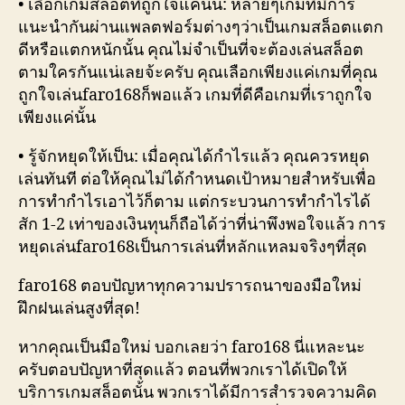
• เลือกเกมสล็อตที่ถูกใจแค่นั้น: หลายๆเกมที่มีการ
แนะนำกันผ่านแพลตฟอร์มต่างๆว่าเป็นเกมสล็อตแตก
ดีหรือแตกหนักนั้น คุณไม่จำเป็นที่จะต้องเล่นสล็อต
ตามใครกันแน่เลยจ้ะครับ คุณเลือกเพียงแค่เกมที่คุณ
ถูกใจเล่นfaro168ก็พอแล้ว เกมที่ดีคือเกมที่เราถูกใจ
เพียงแค่นั้น
• รู้จักหยุดให้เป็น: เมื่อคุณได้กำไรแล้ว คุณควรหยุด
เล่นทันที ต่อให้คุณไม่ได้กำหนดเป้าหมายสำหรับเพื่อ
การทำกำไรเอาไว้ก็ตาม แต่กระบวนการทำกำไรได้
สัก 1-2 เท่าของเงินทุนก็ถือได้ว่าที่น่าพึงพอใจแล้ว การ
หยุดเล่นfaro168เป็นการเล่นที่หลักแหลมจริงๆที่สุด
faro168 ตอบปัญหาทุกความปรารถนาของมือใหม่
ฝึกฝนเล่นสูงที่สุด!
หากคุณเป็นมือใหม่ บอกเลยว่า faro168 นี่แหละนะ
ครับตอบปัญหาที่สุดแล้ว ตอนที่พวกเราได้เปิดให้
บริการเกมสล็อตนั้น พวกเราได้มีการสำรวจความคิด