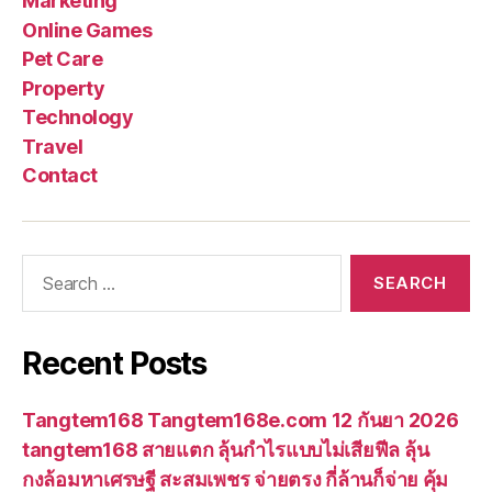
Marketing
Online Games
Pet Care
Property
Technology
Travel
Contact
Search
for:
Recent Posts
Tangtem168 Tangtem168e.com 12 กันยา 2026
tangtem168 สายแตก ลุ้นกำไรแบบไม่เสียฟีล ลุ้น
กงล้อมหาเศรษฐี สะสมเพชร จ่ายตรง กี่ล้านก็จ่าย คุ้ม