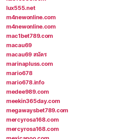
lux555.net
m4newonline.com
m4newonline.com
mac1bet789.com
macau69
macau69 สมัคร
marinapluss.com
mario678
mario678.info
medee989.com
meekin365day.com
megawaysbet789.com
mercyrosa168.com
mercyrosa168.com
mexicanoo.com