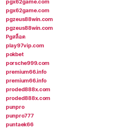
pgx62game.com
pgx62game.com
pgzeus88win.com
pgzeus88win.com
Pgสล็อต
play97vip.com
pokbet
porsche999.com
premium66.info
premium66.info
proded888x.com
proded888x.com
punpro
punpro777
puntaek66