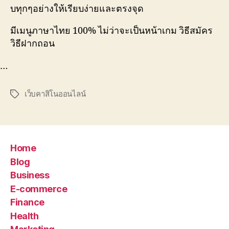
บทุกๆอย่างให้เรียบง่ายและตรงจุด
มีเมนูภาษาไทย 100% ไม่ว่าจะเป็นหน้าเกม วิธีสมัคร
วิธีฝากถอน
…
เว็บคาสิโนออนไลน์
Tags
Home
Blog
Business
E-commerce
Finance
Health