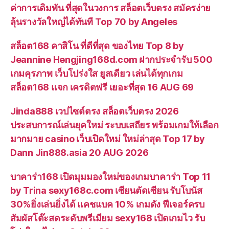
ค่าการเดิมพัน ที่สุดในวงการ สล็อตเว็บตรง สมัครง่าย
ลุ้นรางวัลใหญ่ได้ทันที Top 70 by Angeles
สล็อต168 คาสิโน ที่ดีที่สุด ของไทย Top 8 by
Jeannine Hengjing168d.com ฝากประจำรับ 500
เกมคุรภาพ เว็บโปร่งใส ยูสเดียว เล่นได้ทุกเกม
สล็อต168 แจก เครดิตฟรี เยอะที่สุด 16 AUG 69
Jinda888 เวปไซต์ตรง สล็อตเว็บตรง 2026
ประสบการณ์เล่นยุคใหม่ ระบบเสถียร พร้อมเกมให้เลือก
มากมาย casino เว็บเปิดใหม่ ใหม่ล่าสุด Top 17 by
Dann Jin888.asia 20 AUG 2026
บาคาร่า168 เปิดมุมมองใหม่ของเกมบาคาร่า Top 11
by Trina sexy168c.com เซียนตัดเซียน รับโบนัส
30%ยิ่งเล่นยิ่งได้ แคชแบค 10% เกมดัง ฟีเจอร์ครบ
สัมผัสโต๊ะสดระดับพรีเมียม sexy168 เปิดเกมไว รับ