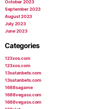
October 2023
September 2023
August 2023
July 2023
June 2023
Categories
123xos.com
123xos.com
13satanbets.com
13satanbets.com
1688sagame
1688vegasx.com
1688vegasx.com