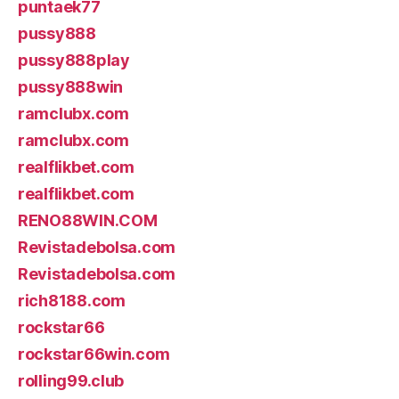
puntaek77
pussy888
pussy888play
pussy888win
ramclubx.com
ramclubx.com
realflikbet.com
realflikbet.com
RENO88WIN.COM
Revistadebolsa.com
Revistadebolsa.com
rich8188.com
rockstar66
rockstar66win.com
rolling99.club