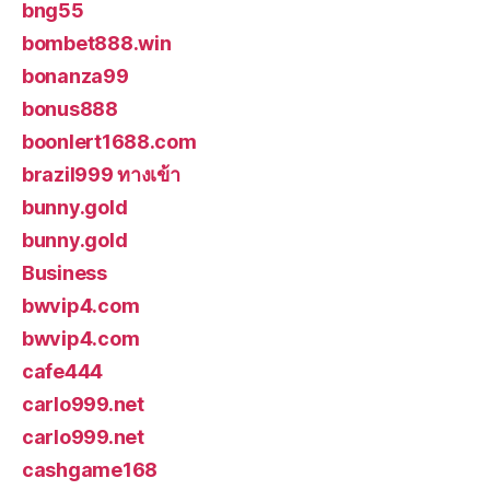
bng55
bombet888.win
bonanza99
bonus888
boonlert1688.com
brazil999 ทางเข้า
bunny.gold
bunny.gold
Business
bwvip4.com
bwvip4.com
cafe444
carlo999.net
carlo999.net
cashgame168