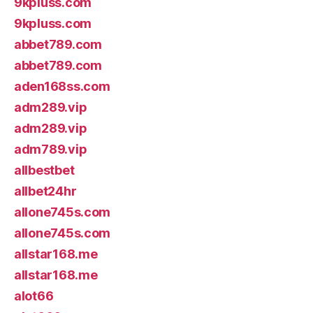
9kpluss.com
9kpluss.com
abbet789.com
abbet789.com
aden168ss.com
adm289.vip
adm289.vip
adm789.vip
allbestbet
allbet24hr
allone745s.com
allone745s.com
allstar168.me
allstar168.me
alot66