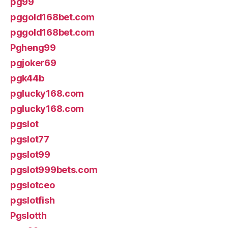
pg99
pggold168bet.com
pggold168bet.com
Pgheng99
pgjoker69
pgk44b
pglucky168.com
pglucky168.com
pgslot
pgslot77
pgslot99
pgslot999bets.com
pgslotceo
pgslotfish
Pgslotth