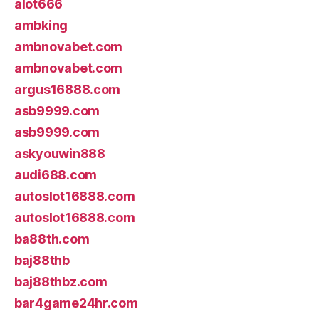
alot666
ambking
ambnovabet.com
ambnovabet.com
argus16888.com
asb9999.com
asb9999.com
askyouwin888
audi688.com
autoslot16888.com
autoslot16888.com
ba88th.com
baj88thb
baj88thbz.com
bar4game24hr.com