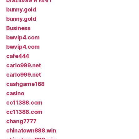
brazil999 ทางเข้า
bunny.gold
bunny.gold
Business
bwvip4.com
bwvip4.com
cafe444
carlo999.net
carlo999.net
cashgame168
casino
cc11388.com
cc11388.com
chang7777
chinatown888.win