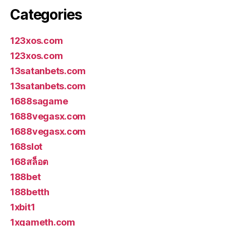
Categories
123xos.com
123xos.com
13satanbets.com
13satanbets.com
1688sagame
1688vegasx.com
1688vegasx.com
168slot
168สล็อต
188bet
188betth
1xbit1
1xgameth.com