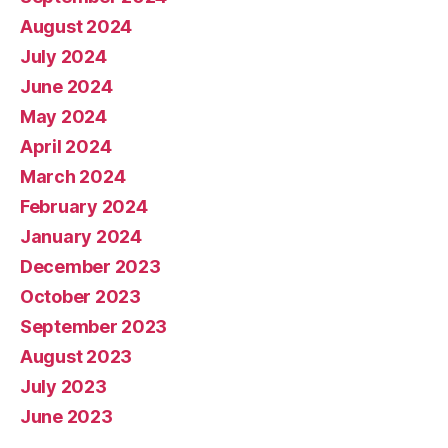
August 2024
July 2024
June 2024
May 2024
April 2024
March 2024
February 2024
January 2024
December 2023
October 2023
September 2023
August 2023
July 2023
June 2023