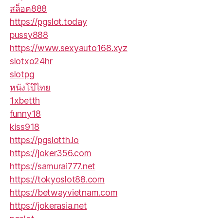
สล็อต888
https://pgslot.today
pussy888
https://www.sexyauto168.xyz
slotxo24hr
slotpg
หนังโป๊ไทย
1xbetth
funny18
kiss918
https://pgslotth.io
https://joker356.com
https://samurai777.net
https://tokyoslot88.com
https://betwayvietnam.com
https://jokerasia.net