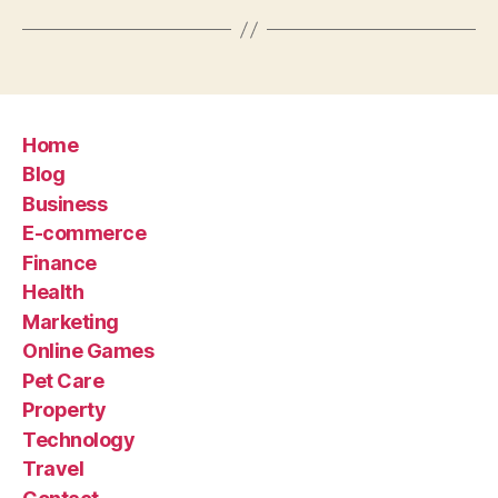
Home
Blog
Business
E-commerce
Finance
Health
Marketing
Online Games
Pet Care
Property
Technology
Travel