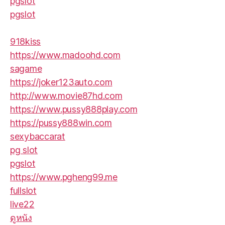
pgslot
pgslot
918kiss
https://www.madoohd.com
sagame
https://joker123auto.com
http://www.movie87hd.com
https://www.pussy888play.com
https://pussy888win.com
sexybaccarat
pg slot
pgslot
https://www.pgheng99.me
fullslot
live22
ดูหนัง