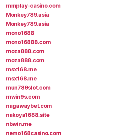
mmplay-casino.com
Monkey789.asia
Monkey789.asia
mono1688
mono16888.com
moza888.com
moza888.com
msx168.me
msx168.me
mun789slot.com
mwin9s.com
nagawaybet.com
nakoya1688.site
nbwin.me
nemo168casino.com