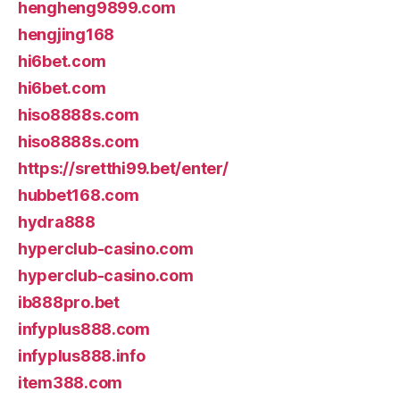
hengheng9899.com
hengjing168
hi6bet.com
hi6bet.com
hiso8888s.com
hiso8888s.com
https://sretthi99.bet/enter/
hubbet168.com
hydra888
hyperclub-casino.com
hyperclub-casino.com
ib888pro.bet
infyplus888.com
infyplus888.info
item388.com