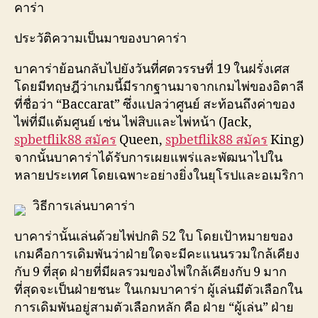
คาร่า
ประวัติความเป็นมาของบาคาร่า
บาคาร่าย้อนกลับไปยังวันที่ศตวรรษที่ 19 ในฝรั่งเศส
โดยมีทฤษฎีว่าเกมนี้มีรากฐานมาจากเกมไพ่ของอิตาลี
ที่ชื่อว่า “Baccarat” ซึ่งแปลว่าศูนย์ สะท้อนถึงค่าของ
ไพ่ที่มีแต้มศูนย์ เช่น ไพ่สิบและไพ่หน้า (Jack,
spbetflik88 สมัคร
Queen,
spbetflik88 สมัคร
King)
จากนั้นบาคาร่าได้รับการเผยแพร่และพัฒนาไปใน
หลายประเทศ โดยเฉพาะอย่างยิ่งในยุโรปและอเมริกา
วิธีการเล่นบาคาร่า
บาคาร่านั้นเล่นด้วยไพ่ปกติ 52 ใบ โดยเป้าหมายของ
เกมคือการเดิมพันว่าฝ่ายใดจะมีคะแนนรวมใกล้เคียง
กับ 9 ที่สุด ฝ่ายที่มีผลรวมของไพ่ใกล้เคียงกับ 9 มาก
ที่สุดจะเป็นฝ่ายชนะ ในเกมบาคาร่า ผู้เล่นมีตัวเลือกใน
การเดิมพันอยู่สามตัวเลือกหลัก คือ ฝ่าย “ผู้เล่น” ฝ่าย