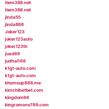
item388.net
item388.net
jinda55
jinda888
Joker123
joker123auto
joker123th
juad69
judhai168
k1gt-auto.com
k1gt-auto.com
khumsup888.me
kimchibetbet.com
kingdom66
kingromans789.com