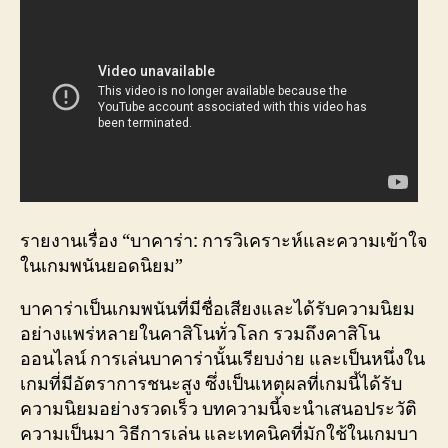
รายงานเรื่อง “บาคาร่า: การวิเคราะห์และความเข้าใจ
ในเกมพนันยอดนิยม”
บาคาร่าเป็นเกมพนันที่มีชื่อเสียงและได้รับความนิยม
อย่างแพร่หลายในคาสิโนทั่วโลก รวมถึงคาสิโน
ออนไลน์ การเล่นบาคาร่านั้นเรียบง่าย และเป็นหนึ่งใน
เกมที่มีอัตราการชนะสูง ซึ่งเป็นเหตุผลที่เกมนี้ได้รับ
ความนิยมอย่างรวดเร็ว บทความนี้จะนำเสนอประวัติ
ความเป็นมา วิธีการเล่น และเทคนิคที่มักใช้ในเกมบา