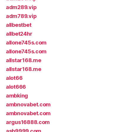
adm289.vip
adm789.vip
allbestbet
allbet24hr
allone745s.com
allone745s.com
allstar168.me
allstar168.me
alot66
alot666
ambking
ambnovabet.com
ambnovabet.com
argus16888.com
asb9999.com