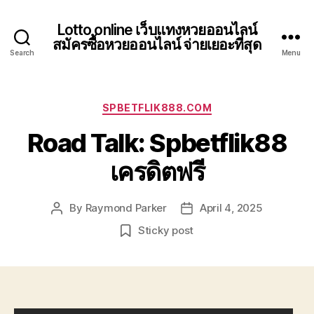
Lotto online เว็บแทงหวยออนไลน์
สมัครซื้อหวยออนไลน์ จ่ายเยอะที่สุด
Search
Menu
Categories
SPBETFLIK888.COM
Road Talk: Spbetflik88
เครดิตฟรี
By
Raymond Parker
April 4, 2025
Post
Post
author
date
Sticky post