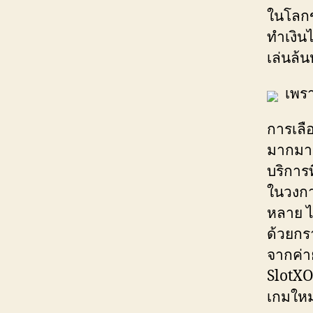
ในโลกขอ
ทำเงินไ
เล่นล้
เพรา
การเลือ
มากมาย 
บริการท
ในวงกา
หลาย ไ
ด้วยกร
จากค่า
SlotXO
เกมใหม