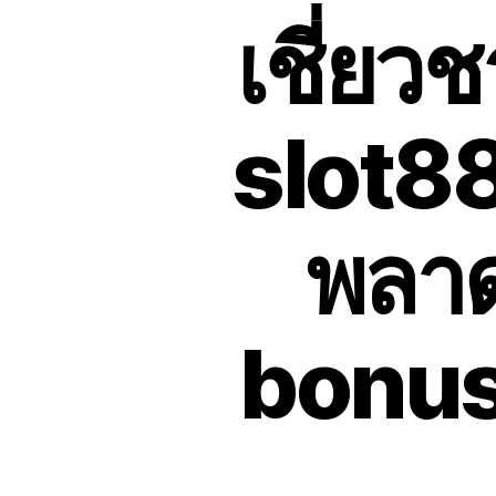
เชี่ยว
slot88
พลาด
bonus