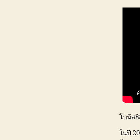
โบนัส8
ในปี 20