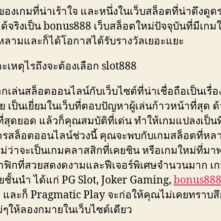
งเกมที่น่าเร้าใจ และหนึ่งในเว็บสล็อตที่น่าดึงดูดร
ด้จริงเป็น bonus888 เว็บสล็อตใหม่ปัจจุบันที่มีเกมใ
นหลามและก็ได้โอกาสได้รับรางวัลเยอะแยะ
ะเหตุไรถึงจะต้องเลือก slot888
กเล่นสล็อตออนไลน์กับเว็บไซต์ที่น่าเชื่อถือเป็นเรื่
เป็นเยี่ยมในเว็บที่ตอบปัญหาผู้เล่นก้าวหน้าที่สุด 
ี่สุดยอด แล้วก็คุณสมบัติที่เด่น ทำให้เกมแปลงเป็นท
รสล็อตออนไลน์ช่วงนี้ คุณจะพบกับเกมสล็อตที่หล
ม่ว่าจะเป็นเกมคลาสสิกที่เคยชิน หรือเกมใหม่ที่มา
าฟิกที่สวยสดงดงามและฟีเจอร์พิเศษจำนวนมาก เ
ยชั้นนำ ได้แก่ PG Slot, Joker Gaming,
bonus88
 และก็ Pragmatic Play จะก่อให้คุณไม่เคยทราบสึกเ
่ๆให้ลองกมายในเว็บไซต์เดียว