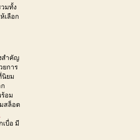
วมทั้ง
ห้เลือก
องสำคัญ
ด้วยการ
ี่นิยม
าก
พร้อม
กมสล็อต
8
บื่อ มี