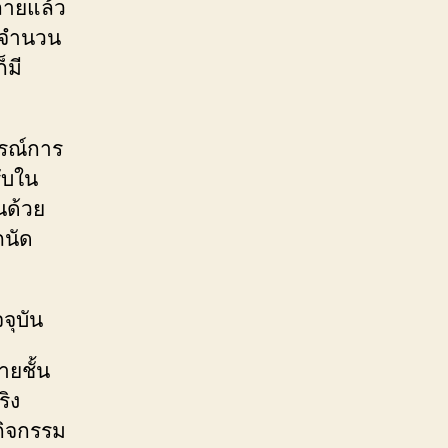
ลายแล้ว
คนจำนวน
็มี
ารณ์การ
รับใน
นด้วย
ถนัด
จุบัน
ายชั้น
ริง
กิจกรรม