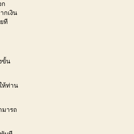
จก
ากเงิน
ยที
ขั้น
ให้ท่าน
สามารถ