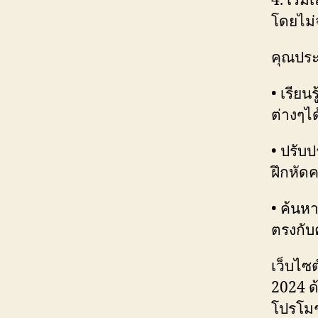
4. เริ่
โดยไม่จ
คุณประ
• เรีย
ต่างๆได
• ปรับ
ฝึกหัด
• ค้นห
ตรงกับ
เว็บไซต
2024 ด
โปรโมช