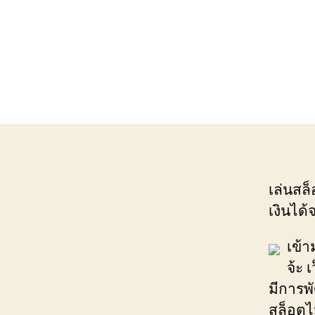
เล่นสล
เงินได้จ
เข้า
จ้ะ 
มีการพ
สล็อตไม