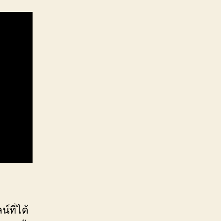
์ที่ได้